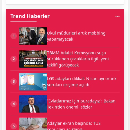
Trend Haberler
Okul müdürleri artık mobbing
1
yapamayacak
TBMM Adalet Komisyonu suça
sürüklenen çocuklarla ilgili yeni
2
teklifi görüşecek
LGS adayları dikkat: Nisan ayı örnek
3
soruları erişime açıldı
“Evlatlarımız için buradayız”: Bakan
4
Tekin’den önemli sözler
Adaylar ekran başında: TUS
5
sonuçları açıklandı