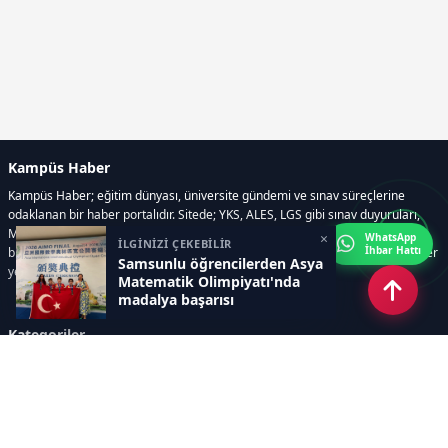
Kampüs Haber
Kampüs Haber; eğitim dünyası, üniversite gündemi ve sınav süreçlerine
odaklanan bir haber portalıdır. Sitede; YKS, ALES, LGS gibi sınav duyuruları,
Milli Eğitim Bakanlığı gelişmeleri, üniversite haberleri, rehberlik içerikleri,
×
WhatsApp
İLGİNİZİ ÇEKEBİLİR
İhbar Hattı
bilim ve teknoloji alanındaki yenilikler ile öğrenci yaşamına dair güncel bilgiler
Samsunlu öğrencilerden Asya
yer alır.
Matematik Olimpiyatı'nda
madalya başarısı
Kategoriler
GÜNDEM
SINAVLAR VE YERLEŞTİRME
OKULLAR VE ÜNİVERSİTELER
REHBERLİK
BİLİM TEKNOLOJİ
KAMPÜS ÖZEL