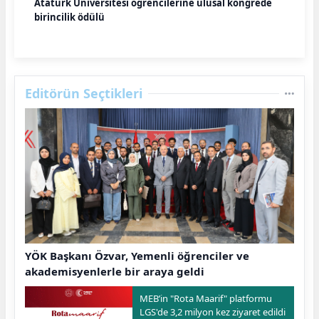
Atatürk Üniversitesi öğrencilerine ulusal kongrede
birincilik ödülü
Editörün Seçtikleri
YÖK Başkanı Özvar, Yemenli öğrenciler ve
akademisyenlerle bir araya geldi
MEB’in "Rota Maarif" platformu
LGS'de 3,2 milyon kez ziyaret edildi