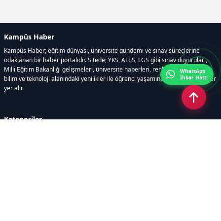
Kampüs Haber
Kampüs Haber; eğitim dünyası, üniversite gündemi ve sınav süreçlerine
odaklanan bir haber portalıdır. Sitede; YKS, ALES, LGS gibi sınav duyuruları,
Milli Eğitim Bakanlığı gelişmeleri, üniversite haberleri, rehberlik içerikleri,
WhatsApp
İhbar Hattı
bilim ve teknoloji alanındaki yenilikler ile öğrenci yaşamına dair güncel bilgiler
yer alır.
Kategoriler
GÜNDEM
SINAVLAR VE YERLEŞTİRME
OKULLAR VE ÜNİVERSİTELER
REHBERLİK
BİLİM TEKNOLOJİ
KAMPÜS ÖZEL
Sayfalar
AÇIK RIZA METNİ
ÇEREZ POLİTİKASI