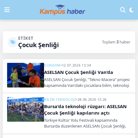
ETIKET
Toplam
3
haber
Çocuk Şenliği
GÜNDEM
•
12.07.2026 13:34
ASELSAN Çocuk Şenliği Van’da
ASELSAN Çocuk Şenliği, "Tekno Macera" projesi
kapsamında Van'daki çocuklara bilim, teknoloji
ve artırılmış gerçeklik deneyimleri sunan bir
şölen başlattı.
BİLİM TEKNOLOJİ
•
28.06.2026 13:26
Bursa'da teknoloji rüzgarı: ASELSAN
Çocuk Şenliği kapılarını açtı
Türkiye Kültür Yolu Festivali kapsamında
Bursa'da düzenlenen ASELSAN Çocuk Şenliği,
interaktif deneyim alanları ve teknoloji
sergileriyle çocukları bilimle buluşturuyor.