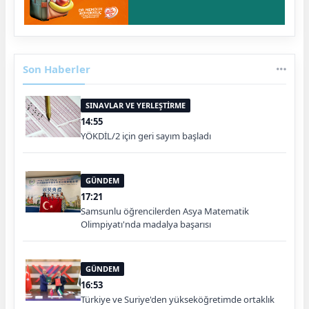
Son Haberler
SINAVLAR VE YERLEŞTİRME
14:55
YÖKDİL/2 için geri sayım başladı
GÜNDEM
17:21
Samsunlu öğrencilerden Asya Matematik
Olimpiyatı'nda madalya başarısı
GÜNDEM
16:53
Türkiye ve Suriye'den yükseköğretimde ortaklık