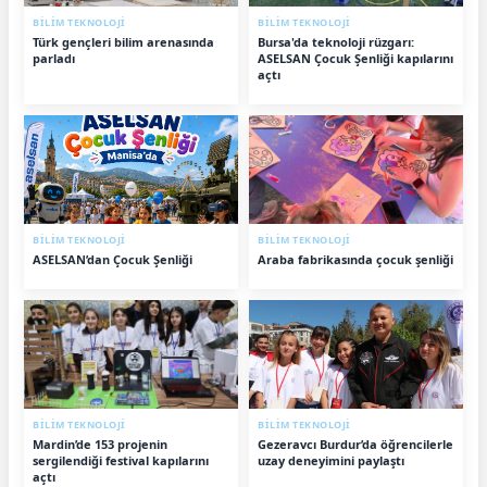
BİLİM TEKNOLOJİ
BİLİM TEKNOLOJİ
Türk gençleri bilim arenasında
Bursa'da teknoloji rüzgarı:
parladı
ASELSAN Çocuk Şenliği kapılarını
açtı
BİLİM TEKNOLOJİ
BİLİM TEKNOLOJİ
ASELSAN’dan Çocuk Şenliği
Araba fabrikasında çocuk şenliği
BİLİM TEKNOLOJİ
BİLİM TEKNOLOJİ
Mardin’de 153 projenin
Gezeravcı Burdur’da öğrencilerle
sergilendiği festival kapılarını
uzay deneyimini paylaştı
açtı