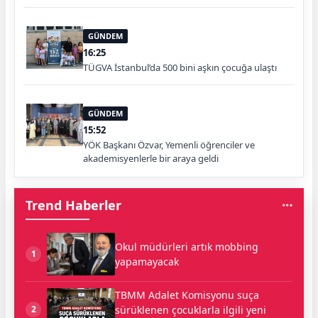
GÜNDEM
16:25
TÜGVA İstanbul’da 500 bini aşkın çocuğa ulaştı
GÜNDEM
15:52
YÖK Başkanı Özvar, Yemenli öğrenciler ve
akademisyenlerle bir araya geldi
Trend Haberler
Okul müdürleri artık mobbing
1
yapamayacak
TBMM Adalet Komisyonu suça
sürüklenen çocuklarla ilgili yeni
2