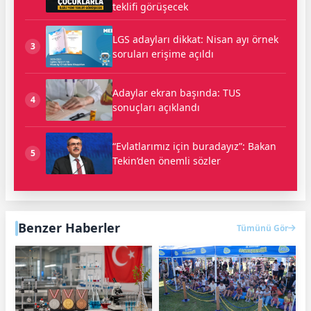
teklifi görüşecek
LGS adayları dikkat: Nisan ayı örnek
3
soruları erişime açıldı
Adaylar ekran başında: TUS
4
sonuçları açıklandı
“Evlatlarımız için buradayız”: Bakan
5
Tekin’den önemli sözler
Benzer Haberler
Tümünü Gör