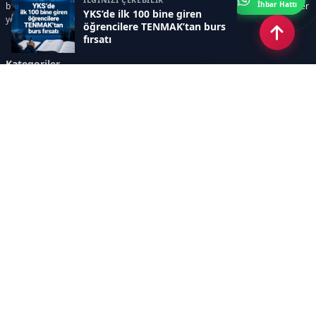
İhbar Hattı
bilim ve teknoloji alanındaki yenilikler ile öğrenci yaşamına dair güncel bilgiler
YKS’de ilk 100 bine giren
yer alır.
öğrencilere TENMAK’tan burs
fırsatı
Kategoriler
GÜNDEM
SINAVLAR VE YERLEŞTİRME
OKULLAR VE ÜNİVERSİTELER
REHBERLİK
BİLİM TEKNOLOJİ
KAMPÜS ÖZEL
Sayfalar
AÇIK RIZA METNİ
ÇEREZ POLİTİKASI
AYDINLATMA METNİ
VERİ İHLALİ PROSEDÜRÜ
VERİ SAKLAMA VE İMHA
İletişim
POLİTİKASI
RSS
Sitemap