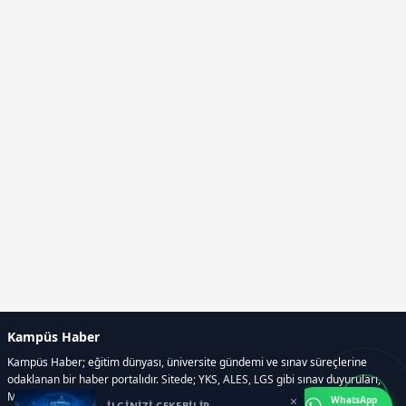
Kampüs Haber
Kampüs Haber; eğitim dünyası, üniversite gündemi ve sınav süreçlerine
odaklanan bir haber portalıdır. Sitede; YKS, ALES, LGS gibi sınav duyuruları,
Milli Eğitim Bakanlığı gelişmeleri, üniversite haberleri, rehberlik içerikleri,
×
WhatsApp
İLGİNİZİ ÇEKEBİLİR