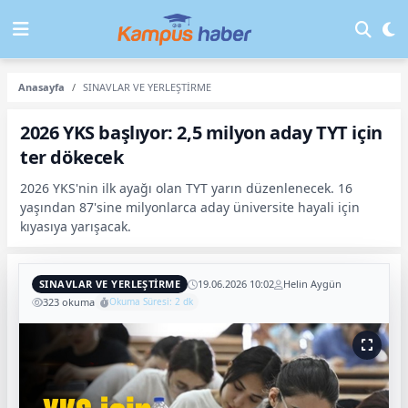
Anasayfa
SINAVLAR VE YERLEŞTİRME
2026 YKS başlıyor: 2,5 milyon aday TYT için
ter dökecek
2026 YKS'nin ilk ayağı olan TYT yarın düzenlenecek. 16
yaşından 87'sine milyonlarca aday üniversite hayali için
kıyasıya yarışacak.
SINAVLAR VE YERLEŞTİRME
19.06.2026 10:02
Helin Aygün
323 okuma
Okuma Süresi: 2 dk