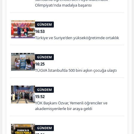
Olimpiyatı'nda madalya başarısı
GÜNDEM
16:53
Türkiye ve Suriye'den yükseköğretimde ortaklık
GÜNDEM
16:25
TÜGVA İstanbul’da 500 bini aşkın çocuğa ulaştı
GÜNDEM
15:52
YÖK Başkanı Özvar, Yemenli öğrenciler ve
akademisyenlerle bir araya geldi
GÜNDEM