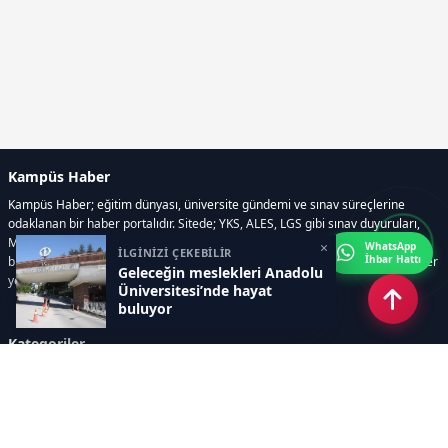
Kampüs Haber
Kampüs Haber; eğitim dünyası, üniversite gündemi ve sınav süreçlerine
odaklanan bir haber portalıdır. Sitede; YKS, ALES, LGS gibi sınav duyuruları,
Milli Eğitim Bakanlığı gelişmeleri, üniversite haberleri, rehberlik içerikleri,
×
WhatsApp
İLGİNİZİ ÇEKEBİLİR
İhbar Hattı
bilim ve teknoloji alanındaki yenilikler ile öğrenci yaşamına dair güncel bilgiler
Geleceğin meslekleri Anadolu
yer alır.
Üniversitesi’nde hayat
buluyor
Kategoriler
GÜNDEM
SINAVLAR VE YERLEŞTİRME
OKULLAR VE ÜNİVERSİTELER
REHBERLİK
BİLİM TEKNOLOJİ
KAMPÜS ÖZEL