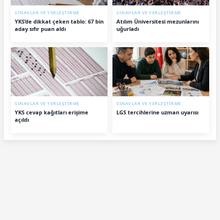
SINAVLAR VE YERLEŞTİRME
SINAVLAR VE YERLEŞTİRME
YKS’de dikkat çeken tablo: 67 bin
Atılım Üniversitesi mezunlarını
aday sıfır puan aldı
uğurladı
SINAVLAR VE YERLEŞTİRME
SINAVLAR VE YERLEŞTİRME
YKS cevap kağıtları erişime
LGS tercihlerine uzman uyarısı
açıldı