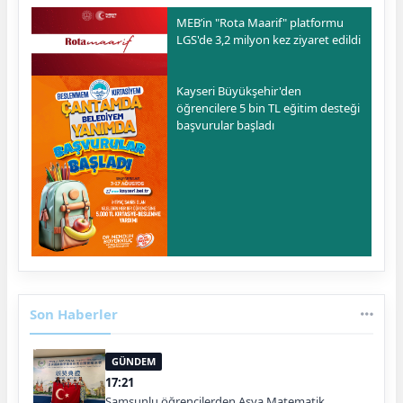
MEB’in "Rota Maarif" platformu
LGS'de 3,2 milyon kez ziyaret edildi
Kayseri Büyükşehir'den
öğrencilere 5 bin TL eğitim desteği
başvurular başladı
Son Haberler
GÜNDEM
17:21
Samsunlu öğrencilerden Asya Matematik