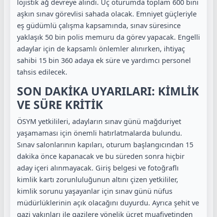
lojistik ağ devreye alındı. Üç oturumda toplam 600 bini
aşkın sınav görevlisi sahada olacak. Emniyet güçleriyle
eş güdümlü çalışma kapsamında, sınav süresince
yaklaşık 50 bin polis memuru da görev yapacak. Engelli
adaylar için de kapsamlı önlemler alınırken, ihtiyaç
sahibi 15 bin 360 adaya ek süre ve yardımcı personel
tahsis edilecek.
SON DAKİKA UYARILARI: KİMLİK
VE SÜRE KRİTİK
ÖSYM yetkilileri, adayların sınav günü mağduriyet
yaşamaması için önemli hatırlatmalarda bulundu.
Sınav salonlarının kapıları, oturum başlangıcından 15
dakika önce kapanacak ve bu süreden sonra hiçbir
aday içeri alınmayacak. Giriş belgesi ve fotoğraflı
kimlik kartı zorunluluğunun altını çizen yetkililer,
kimlik sorunu yaşayanlar için sınav günü nüfus
müdürlüklerinin açık olacağını duyurdu. Ayrıca şehit ve
gazi yakınları ile gazilere yönelik ücret muafiyetinden