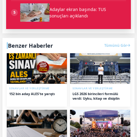
Adaylar ekran başında: TUS
5
sonuçları açıklandı
Benzer Haberler
Tümünü Gör
SINAVLAR VE YERLEŞTİRME
SINAVLAR VE YERLEŞTİRME
152 bin aday ALES'te yarıştı
LGS 2026 birincileri formülü
verdi: Uyku, kitap ve disiplin