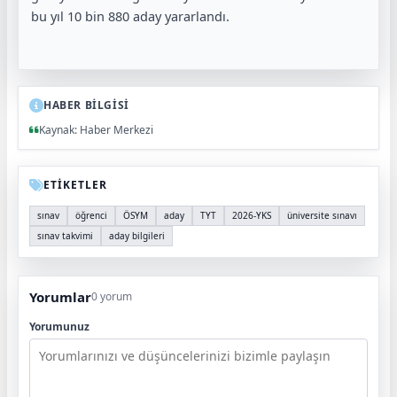
bu yıl 10 bin 880 aday yararlandı.
HABER BİLGİSİ
Kaynak: Haber Merkezi
ETİKETLER
sınav
öğrenci
ÖSYM
aday
TYT
2026-YKS
üniversite sınavı
sınav takvimi
aday bilgileri
Yorumlar
0 yorum
Yorumunuz