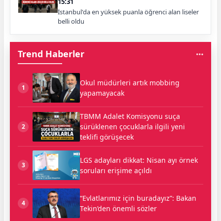
15:31
İstanbul'da en yüksek puanla öğrenci alan liseler
belli oldu
Trend Haberler
Okul müdürleri artık mobbing
1
yapamayacak
TBMM Adalet Komisyonu suça
sürüklenen çocuklarla ilgili yeni
2
teklifi görüşecek
LGS adayları dikkat: Nisan ayı örnek
3
soruları erişime açıldı
“Evlatlarımız için buradayız”: Bakan
4
Tekin’den önemli sözler