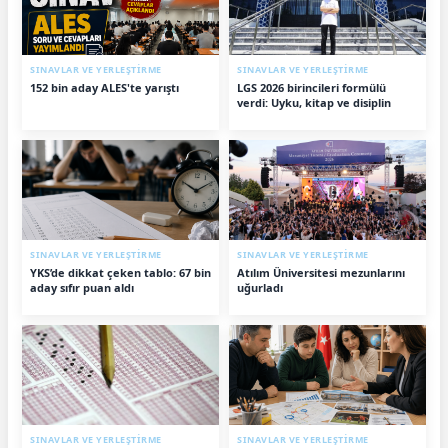
SINAVLAR VE YERLEŞTİRME
SINAVLAR VE YERLEŞTİRME
152 bin aday ALES'te yarıştı
LGS 2026 birincileri formülü
verdi: Uyku, kitap ve disiplin
SINAVLAR VE YERLEŞTİRME
SINAVLAR VE YERLEŞTİRME
YKS’de dikkat çeken tablo: 67 bin
Atılım Üniversitesi mezunlarını
aday sıfır puan aldı
uğurladı
SINAVLAR VE YERLEŞTİRME
SINAVLAR VE YERLEŞTİRME