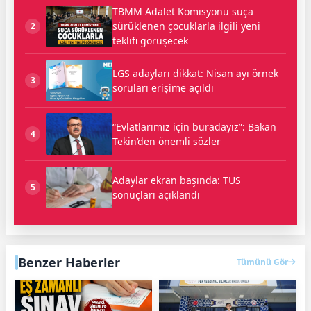
TBMM Adalet Komisyonu suça
sürüklenen çocuklarla ilgili yeni
2
teklifi görüşecek
LGS adayları dikkat: Nisan ayı örnek
3
soruları erişime açıldı
“Evlatlarımız için buradayız”: Bakan
4
Tekin’den önemli sözler
Adaylar ekran başında: TUS
5
sonuçları açıklandı
Benzer Haberler
Tümünü Gör