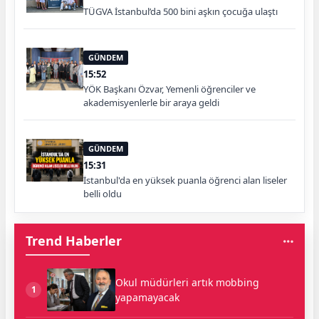
TÜGVA İstanbul’da 500 bini aşkın çocuğa ulaştı
GÜNDEM
15:52
YÖK Başkanı Özvar, Yemenli öğrenciler ve
akademisyenlerle bir araya geldi
GÜNDEM
15:31
İstanbul'da en yüksek puanla öğrenci alan liseler
belli oldu
Trend Haberler
Okul müdürleri artık mobbing
1
yapamayacak