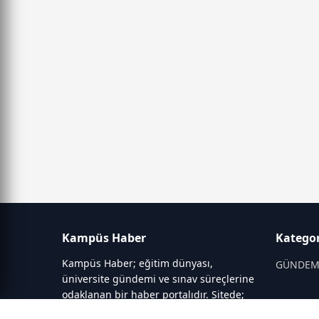
Kampüs Haber
Kategor
Kampüs Haber; eğitim dünyası,
GÜNDE
üniversite gündemi ve sınav süreçlerine
odaklanan bir haber portalıdır. Sitede;
OKULLAR
YKS, ALES, LGS gibi sınav duyuruları,