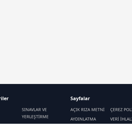
iler
Sayfalar
M
SINAVLAR VE
AÇIK RIZA METNİ
ÇEREZ POL
YERLEŞTİRME
AYDINLATMA
VERİ İHLAL
 VE
REHBERLİK
METNİ
PROSEDÜR