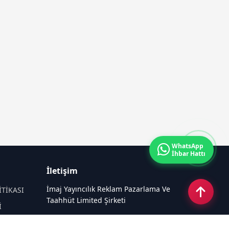
WhatsApp
İhbar Hattı
İletişim
İmaj Yayıncılık Reklam Pazarlama Ve
İTİKASI
Taahhüt Limited Şirketi
İ
Ü
Ümit Mahallesi, 2494/2 Sokak No:4