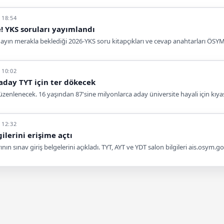
 18:54
! YKS soruları yayımlandı
ayın merakla beklediği 2026-YKS soru kitapçıkları ve cevap anahtarları ÖSYM 
 10:02
 aday TYT için ter dökecek
üzenlenecek. 16 yaşından 87'sine milyonlarca aday üniversite hayali için kıya
 12:32
ilerini erişime açtı
n sınav giriş belgelerini açıkladı. TYT, AYT ve YDT salon bilgileri ais.osym.go