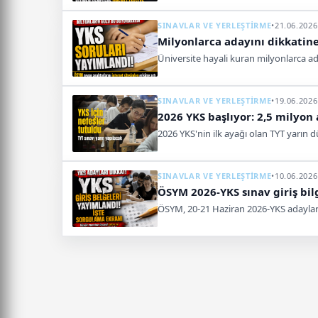
SINAVLAR VE YERLEŞTİRME
•
21.06.2026
Milyonlarca adayını dikkatine
Üniversite hayali kuran milyonlarca ad
SINAVLAR VE YERLEŞTİRME
•
19.06.2026
2026 YKS başlıyor: 2,5 milyon
2026 YKS'nin ilk ayağı olan TYT yarın d
SINAVLAR VE YERLEŞTİRME
•
10.06.2026
ÖSYM 2026-YKS sınav giriş bilg
ÖSYM, 20-21 Haziran 2026-YKS adaylarını