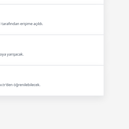
tarafından erişime açıldı.
sıya yarışacak.
v.tr’den öğrenilebilecek.