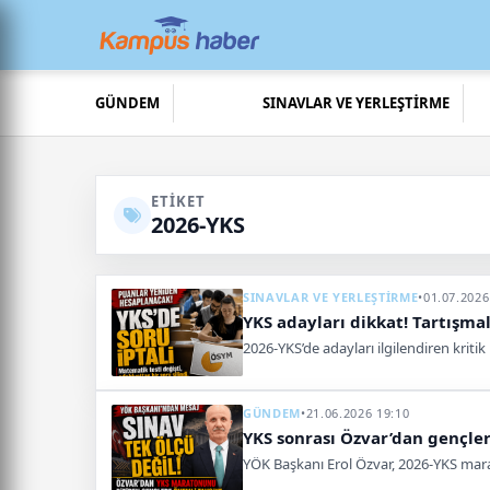
GÜNDEM
SINAVLAR VE YERLEŞTİRME
ETIKET
2026-YKS
SINAVLAR VE YERLEŞTİRME
•
01.07.2026
YKS adayları dikkat! Tartışmalı
2026-YKS’de adayları ilgilendiren kritik
GÜNDEM
•
21.06.2026 19:10
YKS sonrası Özvar’dan gençler
YÖK Başkanı Erol Özvar, 2026-YKS mar