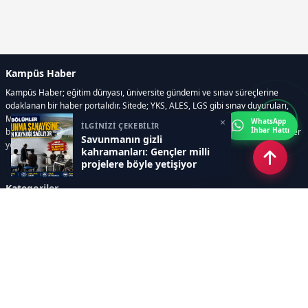
Kampüs Haber
Kampüs Haber; eğitim dünyası, üniversite gündemi ve sınav süreçlerine
odaklanan bir haber portalıdır. Sitede; YKS, ALES, LGS gibi sınav duyuruları,
Milli Eğitim Bakanlığı gelişmeleri, üniversite haberleri, rehberlik içerikleri,
×
WhatsApp
İLGİNİZİ ÇEKEBİLİR
İhbar Hattı
bilim ve teknoloji alanındaki yenilikler ile öğrenci yaşamına dair güncel bilgiler
Savunmanın gizli
yer alır.
kahramanları: Gençler milli
projelere böyle yetişiyor
Kategoriler
GÜNDEM
SINAVLAR VE YERLEŞTİRME
OKULLAR VE ÜNİVERSİTELER
REHBERLİK
BİLİM TEKNOLOJİ
KAMPÜS ÖZEL
Sayfalar