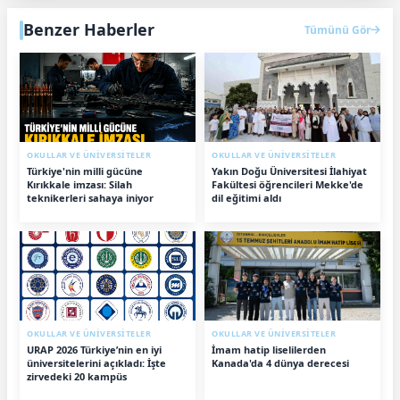
Benzer Haberler
Tümünü Gör
OKULLAR VE ÜNİVERSİTELER
OKULLAR VE ÜNİVERSİTELER
Türkiye'nin milli gücüne
Yakın Doğu Üniversitesi İlahiyat
Kırıkkale imzası: Silah
Fakültesi öğrencileri Mekke'de
teknikerleri sahaya iniyor
dil eğitimi aldı
OKULLAR VE ÜNİVERSİTELER
OKULLAR VE ÜNİVERSİTELER
URAP 2026 Türkiye’nin en iyi
İmam hatip liselilerden
üniversitelerini açıkladı: İşte
Kanada'da 4 dünya derecesi
zirvedeki 20 kampüs