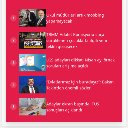
Okul müdürleri artık mobbing
1
yapamayacak
TBMM Adalet Komisyonu suça
sürüklenen çocuklarla ilgili yeni
2
teklifi görüşecek
LGS adayları dikkat: Nisan ayı örnek
3
soruları erişime açıldı
“Evlatlarımız için buradayız”: Bakan
4
Tekin’den önemli sözler
Adaylar ekran başında: TUS
5
sonuçları açıklandı