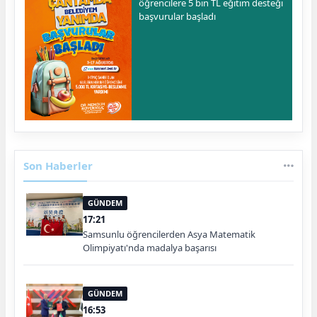
öğrencilere 5 bin TL eğitim desteği
başvurular başladı
Son Haberler
GÜNDEM
17:21
Samsunlu öğrencilerden Asya Matematik
Olimpiyatı'nda madalya başarısı
GÜNDEM
16:53