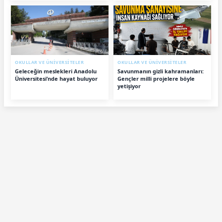
OKULLAR VE ÜNİVERSİTELER
OKULLAR VE ÜNİVERSİTELER
Geleceğin meslekleri Anadolu
Savunmanın gizli kahramanları:
Üniversitesi’nde hayat buluyor
Gençler milli projelere böyle
yetişiyor