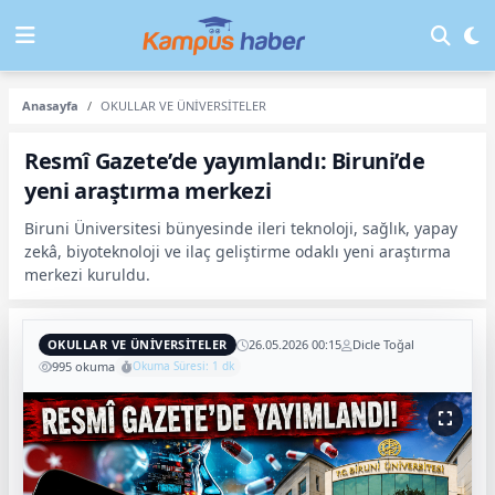
Anasayfa
OKULLAR VE ÜNİVERSİTELER
Resmî Gazete’de yayımlandı: Biruni’de
yeni araştırma merkezi
Biruni Üniversitesi bünyesinde ileri teknoloji, sağlık, yapay
zekâ, biyoteknoloji ve ilaç geliştirme odaklı yeni araştırma
merkezi kuruldu.
OKULLAR VE ÜNİVERSİTELER
26.05.2026 00:15
Dicle Toğal
995 okuma
Okuma Süresi: 1 dk