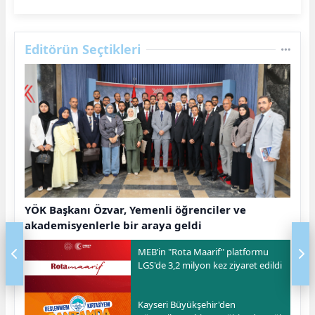
Editörün Seçtikleri
YÖK Başkanı Özvar, Yemenli öğrenciler ve
akademisyenlerle bir araya geldi
MEB’in "Rota Maarif" platformu
LGS'de 3,2 milyon kez ziyaret edildi
Kayseri Büyükşehir'den