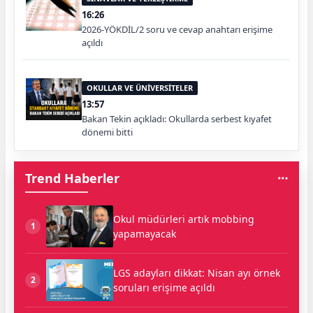
16:26
2026-YÖKDİL/2 soru ve cevap anahtarı erişime
açıldı
OKULLAR VE ÜNİVERSİTELER
13:57
Bakan Tekin açıkladı: Okullarda serbest kıyafet
dönemi bitti
Trend Haberler
Okul müdürleri artık mobbing
1
yapamayacak
LGS adayları dikkat: Nisan ayı örnek
2
soruları erişime açıldı