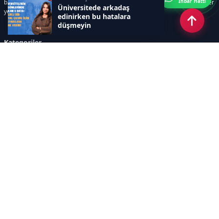
İhbar Hattı
bilim ve teknoloji alanındaki yenilikler ile öğrenci yaşamına dair güncel bilgiler
Üniversitede arkadaş
yer alır.
edinirken bu hatalara
düşmeyin
Kategoriler
GÜNDEM
SINAVLAR VE YERLEŞTİRME
OKULLAR VE ÜNİVERSİTELER
REHBERLİK
BİLİM TEKNOLOJİ
KAMPÜS ÖZEL
Sayfalar
AÇIK RIZA METNİ
ÇEREZ POLİTİKASI
AYDINLATMA METNİ
VERİ İHLALİ PROSEDÜRÜ
VERİ SAKLAMA VE İMHA
İletişim
POLİTİKASI
RSS
Sitemap