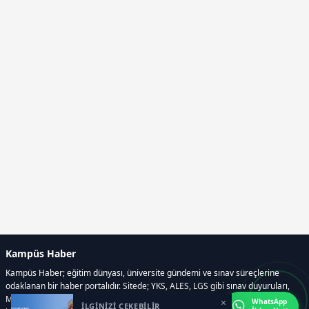
Kampüs Haber
Kampüs Haber; eğitim dünyası, üniversite gündemi ve sınav süreçlerine
odaklanan bir haber portalıdır. Sitede; YKS, ALES, LGS gibi sınav duyuruları,
Milli Eğitim Bakanlığı gelişmeleri, üniversite haberleri, rehberlik içerikleri,
×
WhatsApp
İLGİNİZİ ÇEKEBİLİR