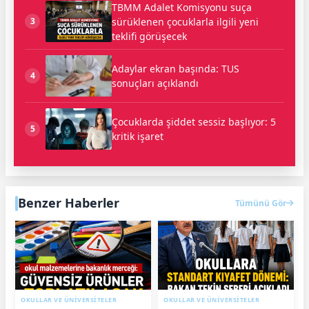
TBMM Adalet Komisyonu suça
sürüklenen çocuklarla ilgili yeni
3
teklifi görüşecek
Adaylar ekran başında: TUS
4
sonuçları açıklandı
Çocuklarda şiddet sessiz başlıyor: 5
5
kritik işaret
Benzer Haberler
Tümünü Gör
OKULLAR VE ÜNİVERSİTELER
OKULLAR VE ÜNİVERSİTELER