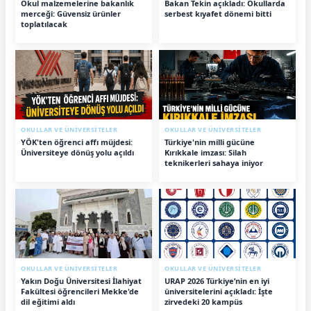
Okul malzemelerine bakanlık
Bakan Tekin açıkladı: Okullarda
merceği: Güvensiz ürünler
serbest kıyafet dönemi bitti
toplatılacak
OKULLAR VE ÜNİVERSİTELER
OKULLAR VE ÜNİVERSİTELER
YÖK'ten öğrenci affı müjdesi:
Türkiye'nin milli gücüne
Üniversiteye dönüş yolu açıldı
Kırıkkale imzası: Silah
teknikerleri sahaya iniyor
OKULLAR VE ÜNİVERSİTELER
OKULLAR VE ÜNİVERSİTELER
Yakın Doğu Üniversitesi İlahiyat
URAP 2026 Türkiye’nin en iyi
Fakültesi öğrencileri Mekke'de
üniversitelerini açıkladı: İşte
dil eğitimi aldı
zirvedeki 20 kampüs