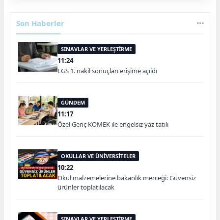
Son Haberler
SINAVLAR VE YERLEŞTİRME
11:24
LGS 1. nakil sonuçları erişime açıldı
GÜNDEM
11:17
Özel Genç KOMEK ile engelsiz yaz tatili
OKULLAR VE ÜNİVERSİTELER
10:22
Okul malzemelerine bakanlık merceği: Güvensiz
ürünler toplatılacak
SINAVLAR VE YERLEŞTİRME