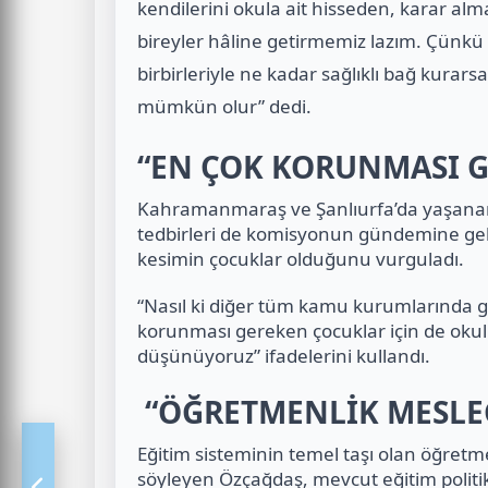
kendilerini okula ait hisseden, karar alma
bireyler hâline getirmemiz lazım. Çünkü 
birbirleriyle ne kadar sağlıklı bağ kurars
mümkün olur” dedi.
“EN ÇOK KORUNMASI 
Kahramanmaraş ve Şanlıurfa’da yaşanan s
tedbirleri de komisyonun gündemine ge
kesimin çocuklar olduğunu vurguladı.
“Nasıl ki diğer tüm kamu kurumlarında g
korunması gereken çocuklar için de okull
düşünüyoruz” ifadelerini kullandı.
“ÖĞRETMENLİK MESLEĞ
Eğitim sisteminin temel taşı olan öğretmen
söyleyen Özçağdaş, mevcut eğitim politik