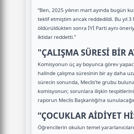
“Ben, 2025 yılının mart ayında bugün k
teklif etmiştim ancak reddedildi. Bu yıl
öldürüldükten sonra İYİ Parti aynı öne
iktidar reddetti.”
"ÇALIŞMA SÜRESİ BİR A
Komisyonun üç ay boyunca görev yapaca
halinde çalışma süresinin bir ay daha uza
sürecin sonunda, Meclis’te grubu bulunan
komisyonun; sorunlara ilişkin tespitlerin
raporun Meclis Başkanlığı’na sunulacağın
“ÇOCUKLAR AİDİYET Hİ
Öğrencilerin okulun temel yararlanıcıla