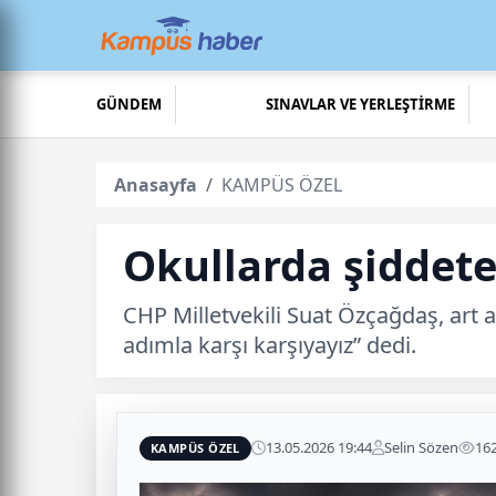
GÜNDEM
SINAVLAR VE YERLEŞTİRME
Anasayfa
KAMPÜS ÖZEL
Okullarda şiddete
CHP Milletvekili Suat Özçağdaş, art a
adımla karşı karşıyayız” dedi.
13.05.2026 19:44
Selin Sözen
16
KAMPÜS ÖZEL