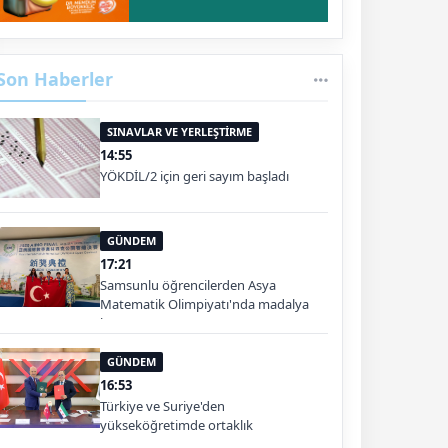
Son Haberler
SINAVLAR VE YERLEŞTİRME
14:55
YÖKDİL/2 için geri sayım başladı
GÜNDEM
17:21
Samsunlu öğrencilerden Asya
Matematik Olimpiyatı'nda madalya
başarısı
GÜNDEM
16:53
Türkiye ve Suriye'den
yükseköğretimde ortaklık