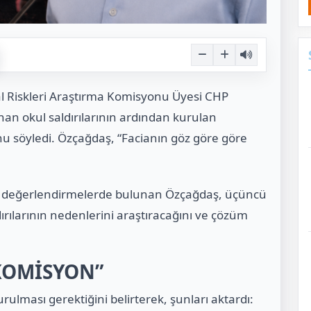
tal Riskleri Araştırma Komisyonu Üyesi CHP
nan okul saldırılarının ardından kurulan
u söyledi. Özçağdaş, “Facianın göz göre göre
e değerlendirmelerde bulunan Özçağdaş, üçüncü
ırılarının nedenlerini araştıracağını ve çözüm
 KOMİSYON”
lması gerektiğini belirterek, şunları aktardı: