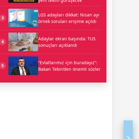
yeni teklifi görüşecek
LGS adayları dikkat: Nisan ayı
3
örnek soruları erişime açıldı
Adaylar ekran başında: TUS
4
sonuçları açıklandı
“Evlatlarımız için buradayız”:
5
Bakan Tekin’den önemli sözler