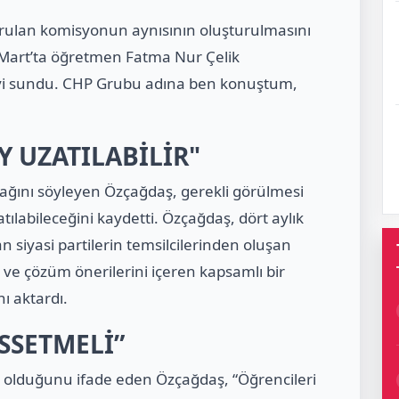
urulan komisyonun aynısının oluşturulmasını
 3 Mart’ta öğretmen Fatma Nur Çelik
riyi sundu. CHP Grubu adına ben konuştum,
Y UZATILABİLİR"
ğını söyleyen Özçağdaş, gerekli görülmesi
tılabileceğini kaydetti. Özçağdaş, dört aylık
 siyasi partilerin temsilcilerinden oluşan
i ve çözüm önerilerini içeren kapsamlı bir
ı aktardı.
SSETMELİ”
rı olduğunu ifade eden Özçağdaş, “Öğrencileri