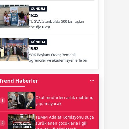
GÜNDEM
16:25
TÜGVA İstanbul’da 500 bini aşkın
çocuğa ulaştı
GÜNDEM
15:52
YÖK Başkanı Özvar, Yemenli
öğrenciler ve akademisyenlerle bir
araya geldi
Trend Haberler
Okul müdürleri artık mobbing
1
yapamayacak
TBMM Adalet Komisyonu suça
sürüklenen çocuklarla ilgili
2