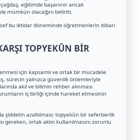
Özçağdaş, eğitimde başarının ancak
le mümkün olacağını belirtti.
sef bu iktidar döneminde öğretmenlerin itibarı
KARŞI
TOPYEKÛN BİR
lenmesi için kapsamlı ve ortak bir mücadele
ş, sürecin yalnızca güvenlik önlemleriyle
larında akıl ve bilimin rehber alınması
umların iş birliği içinde hareket etmesinin
a şiddetin azaltılması; topyekûn bir seferberlik
sı gereken, ortak aklın kullanılmasını zorunlu