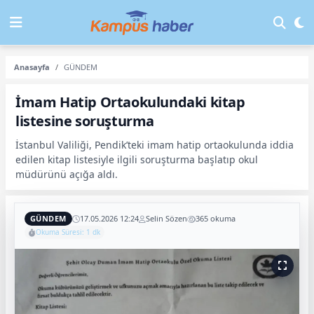
Anasayfa
GÜNDEM
İmam Hatip Ortaokulundaki kitap
listesine soruşturma
İstanbul Valiliği, Pendik’teki imam hatip ortaokulunda iddia
edilen kitap listesiyle ilgili soruşturma başlatıp okul
müdürünü açığa aldı.
GÜNDEM
17.05.2026 12:24
Selin Sözen
365 okuma
Okuma Süresi: 1 dk