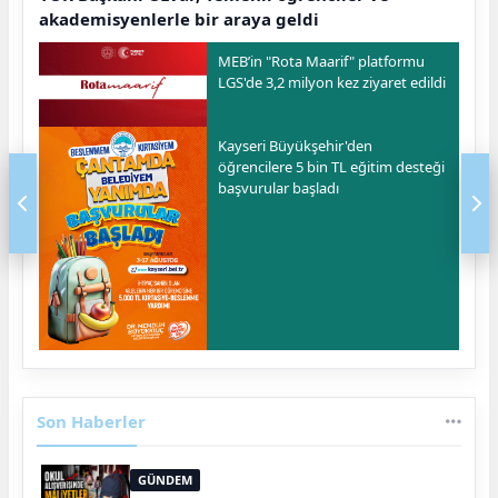
akademisyenlerle bir araya geldi
MEB’in "Rota Maarif" platformu
LGS'de 3,2 milyon kez ziyaret edildi
Kayseri Büyükşehir'den
öğrencilere 5 bin TL eğitim desteği
başvurular başladı
Son Haberler
GÜNDEM