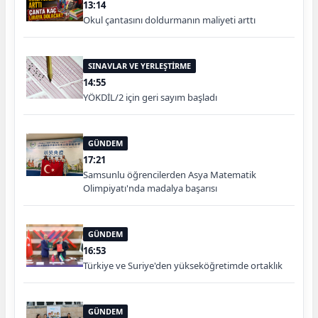
13:14
Okul çantasını doldurmanın maliyeti arttı
SINAVLAR VE YERLEŞTİRME
14:55
YÖKDİL/2 için geri sayım başladı
GÜNDEM
17:21
Samsunlu öğrencilerden Asya Matematik
Olimpiyatı'nda madalya başarısı
GÜNDEM
16:53
Türkiye ve Suriye'den yükseköğretimde ortaklık
GÜNDEM