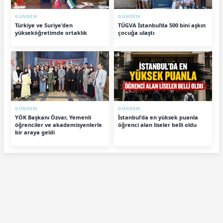
GÜNDEM
GÜNDEM
Türkiye ve Suriye'den
TÜGVA İstanbul’da 500 bini aşkın
yükseköğretimde ortaklık
çocuğa ulaştı
GÜNDEM
GÜNDEM
YÖK Başkanı Özvar, Yemenli
İstanbul'da en yüksek puanla
öğrenciler ve akademisyenlerle
öğrenci alan liseler belli oldu
bir araya geldi