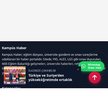
Kampüs Haber
Kampüs Haber; eğitim dünyası, üniversite gündemi ve sınav süreçlerine
odaklanan bir haber portalıdır. Sitede; YKS, ALES, LGS gibi sınav duyuruları,
Milli Eğitim Bakanlığı gelişmeleri, üniversite haberleri, rehberlik içerikleri,
WhatsApp
İhbar Hattı
bilim ve teknoloji alanındaki yenilikler ile öğrenci yaşamına dair güncel bilgiler
×
İLGİNİZİ ÇEKEBİLİR
yer alır.
Türkiye ve Suriye'den
yükseköğretimde ortaklık
Kategoriler
GÜNDEM
SINAVLAR VE YERLEŞTİRME
OKULLAR VE ÜNİVERSİTELER
REHBERLİK