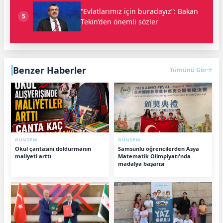
“Evlatlarımız için buradayız”: Bakan
5
Tekin’den önemli sözler
Benzer Haberler
Tümünü Gör
GÜNDEM
GÜNDEM
Okul çantasını doldurmanın
Samsunlu öğrencilerden Asya
maliyeti arttı
Matematik Olimpiyatı'nda
madalya başarısı