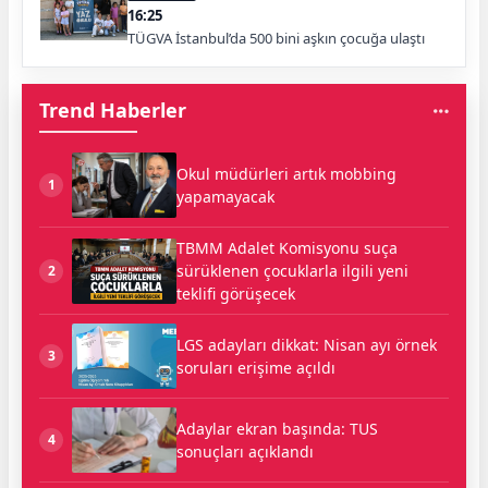
16:25
TÜGVA İstanbul’da 500 bini aşkın çocuğa ulaştı
Trend Haberler
Okul müdürleri artık mobbing
1
yapamayacak
TBMM Adalet Komisyonu suça
sürüklenen çocuklarla ilgili yeni
2
teklifi görüşecek
LGS adayları dikkat: Nisan ayı örnek
3
soruları erişime açıldı
Adaylar ekran başında: TUS
4
sonuçları açıklandı