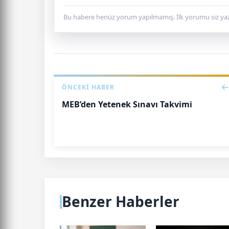
Bu habere henüz yorum yapılmamış. İlk yorumu siz yaz
ÖNCEKI HABER
MEB’den Yetenek Sınavı Takvimi
Benzer Haberler