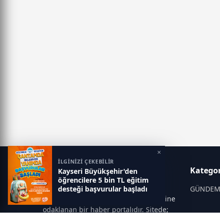
×
İLGİNİZİ ÇEKEBİLİR
Kampüs Haber
Kategor
Kayseri Büyükşehir'den
öğrencilere 5 bin TL eğitim
Kampüs Haber; eğitim dünyası,
desteği başvurular başladı
GÜNDE
üniversite gündemi ve sınav süreçlerine
odaklanan bir haber portalıdır. Sitede;
OKULLAR