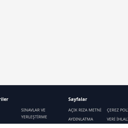
iler
Sayfalar
M
SINAVLAR VE
AÇIK RIZA METNİ
ÇEREZ POL
YERLEŞTİRME
AYDINLATMA
VERİ İHLAL
 VE
REHBERLİK
METNİ
PROSEDÜR