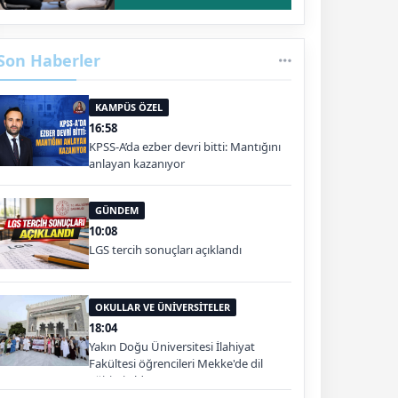
Son Haberler
KAMPÜS ÖZEL
16:58
KPSS-A’da ezber devri bitti: Mantığını
anlayan kazanıyor
GÜNDEM
10:08
LGS tercih sonuçları açıklandı
OKULLAR VE ÜNİVERSİTELER
18:04
Yakın Doğu Üniversitesi İlahiyat
Fakültesi öğrencileri Mekke'de dil
eğitimi aldı