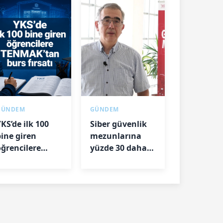
GÜNDEM
GÜNDEM
KS’de ilk 100
Siber güvenlik
bine giren
mezunlarına
öğrencilere
yüzde 30 daha
TENMAK’tan
yüksek maaş
urs fırsatı