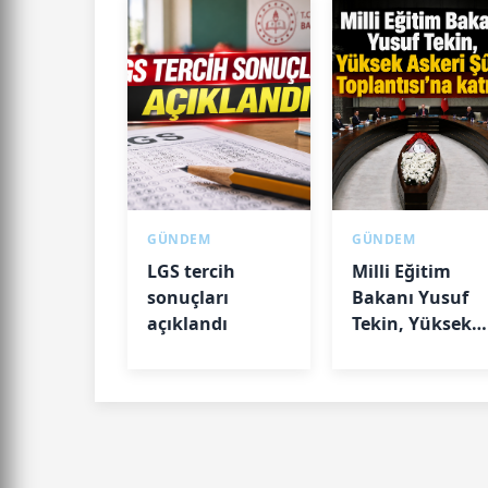
GÜNDEM
GÜNDEM
LGS tercih
Milli Eğitim
sonuçları
Bakanı Yusuf
açıklandı
Tekin, Yüksek
Askeri Şûra
Toplantısı'na
katıldı