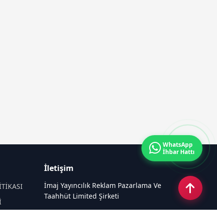
WhatsApp
İhbar Hattı
İletişim
İmaj Yayıncılık Reklam Pazarlama Ve
İTİKASI
Taahhüt Limited Şirketi
İ
Ü
Ümit Mahallesi, 2494/2 Sokak No:4