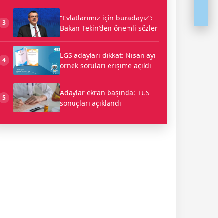
“Evlatlarımız için buradayız”:
3
Bakan Tekin’den önemli sözler
LGS adayları dikkat: Nisan ayı
4
örnek soruları erişime açıldı
Adaylar ekran başında: TUS
5
sonuçları açıklandı