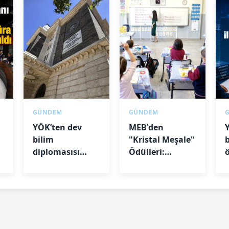
GÜNDEM
GÜNDEM
YÖK’ten dev
MEB'den
Y
bilim
"Kristal Meşale"
diplomasısı
Ödülleri:
hamlesi: 208
Başvurular
üniversite
başlıyor
b
dünyaya
açılıyor