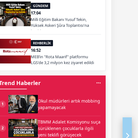
GÜNDEM
17:04
Milli Eğitim Bakanı Yusuf Tekin,
Yüksek Askeri Şûra Toplantısı'na
katıldı
REHBERLİK
16:52
MEB’in "Rota Maarif" platformu
LGS'de 3,2 milyon kez ziyaret edildi
Trend Haberler
Okul müdürleri artık mobbing
1
yapamayacak
TBMM Adalet Komisyonu suça
sürüklenen çocuklarla ilgili
2
yeni teklifi görüşecek