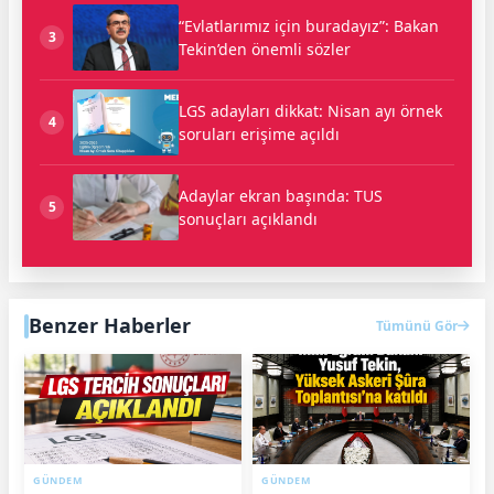
“Evlatlarımız için buradayız”: Bakan
3
Tekin’den önemli sözler
LGS adayları dikkat: Nisan ayı örnek
4
soruları erişime açıldı
Adaylar ekran başında: TUS
5
sonuçları açıklandı
Benzer Haberler
Tümünü Gör
GÜNDEM
GÜNDEM