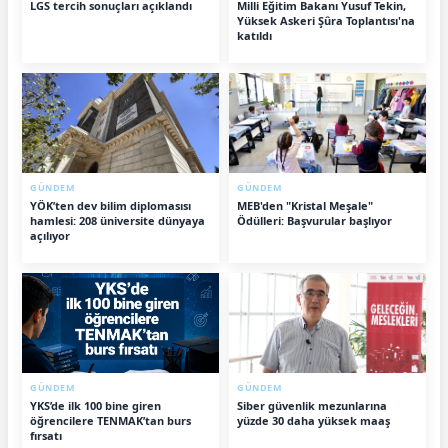
LGS tercih sonuçları açıklandı
Milli Eğitim Bakanı Yusuf Tekin,
Yüksek Askeri Şûra Toplantısı'na
katıldı
GÜNDEM
GÜNDEM
YÖK’ten dev bilim diplomasısı
MEB'den "Kristal Meşale"
hamlesi: 208 üniversite dünyaya
Ödülleri: Başvurular başlıyor
açılıyor
GÜNDEM
GÜNDEM
YKS’de ilk 100 bine giren
Siber güvenlik mezunlarına
öğrencilere TENMAK’tan burs
yüzde 30 daha yüksek maaş
fırsatı