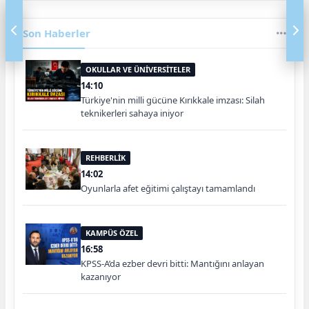
Son Haberler
OKULLAR VE ÜNİVERSİTELER
14:10
Türkiye'nin milli gücüne Kırıkkale imzası: Silah
teknikerleri sahaya iniyor
REHBERLİK
14:02
Oyunlarla afet eğitimi çalıştayı tamamlandı
KAMPÜS ÖZEL
16:58
KPSS-A’da ezber devri bitti: Mantığını anlayan
kazanıyor