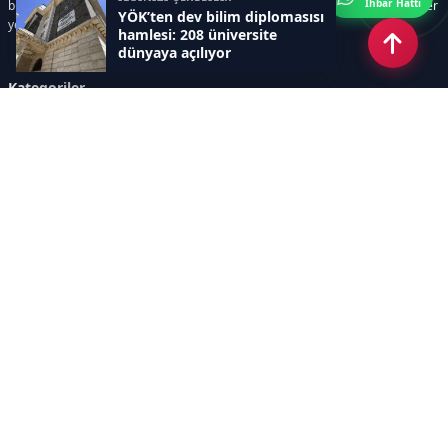
İhbar Hattı
bilim ve teknoloji alanındaki yenilikler ile öğrenci yaşamına dair güncel bilgiler
YÖK’ten dev bilim diplomasısı
yer alır.
hamlesi: 208 üniversite
dünyaya açılıyor
Kategoriler
GÜNDEM
SINAVLAR VE YERLEŞTİRME
OKULLAR VE ÜNİVERSİTELER
REHBERLİK
BİLİM TEKNOLOJİ
KAMPÜS ÖZEL
Sayfalar
AÇIK RIZA METNİ
ÇEREZ POLİTİKASI
AYDINLATMA METNİ
VERİ İHLALİ PROSEDÜRÜ
VERİ SAKLAMA VE İMHA
İletişim
POLİTİKASI
RSS
Sitemap