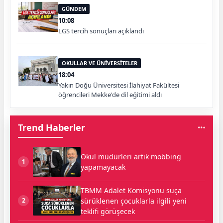
GÜNDEM
10:08
LGS tercih sonuçları açıklandı
OKULLAR VE ÜNİVERSİTELER
18:04
Yakın Doğu Üniversitesi İlahiyat Fakültesi
öğrencileri Mekke'de dil eğitimi aldı
Trend Haberler
Okul müdürleri artık mobbing
1
yapamayacak
TBMM Adalet Komisyonu suça
sürüklenen çocuklarla ilgili yeni
2
teklifi görüşecek