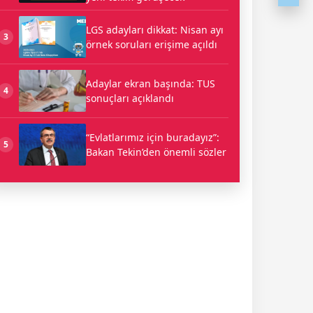
LGS adayları dikkat: Nisan ayı
3
örnek soruları erişime açıldı
Adaylar ekran başında: TUS
4
sonuçları açıklandı
“Evlatlarımız için buradayız”:
5
Bakan Tekin’den önemli sözler