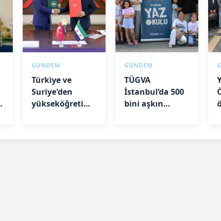
GÜNDEM
GÜNDEM
Türkiye ve
TÜGVA
Suriye'den
İstanbul’da 500
k
yükseköğretimde
bini aşkın
ortaklık
çocuğa ulaştı
b