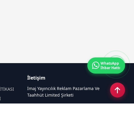
WhatsApp
İhbar Hattı
İletişim
İmaj Yayıncılık Reklam Pazarlama Ve
İTİKASI
Taahhüt Limited Şirketi
İ
Ü
Ümit Mahallesi, 2494/2 Sokak No:4
Çankaya Ankara
Email:
info@kampushaber.com
Tel:
0540 220 08 08