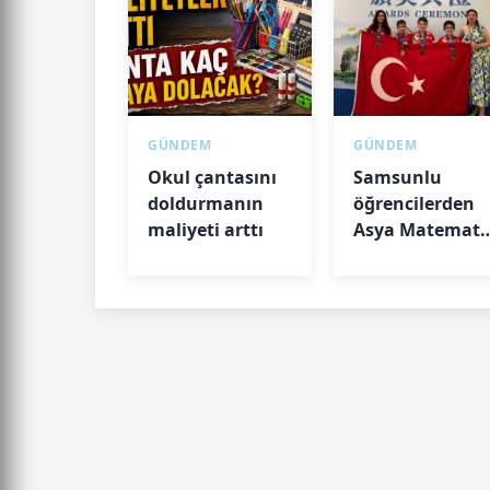
GÜNDEM
GÜNDEM
Okul çantasını
Samsunlu
doldurmanın
öğrencilerden
maliyeti arttı
Asya Matemati
Olimpiyatı'nda
madalya
başarısı