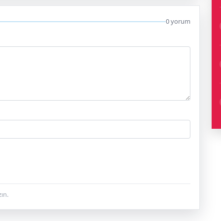
0 yorum
ın.