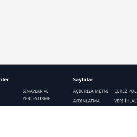
iler
Sayfalar
M
SINAVLAR VE
AÇIK RIZA METNİ
ÇEREZ POL
YERLEŞTİRME
AYDINLATMA
VERİ İHLAL
 VE
REHBERLİK
METNİ
PROSEDÜR
İTELER
VERİ SAKLAMA VE
İletişim
EKNOLOJİ
KAMPÜS ÖZEL
İMHA POLİTİKASI