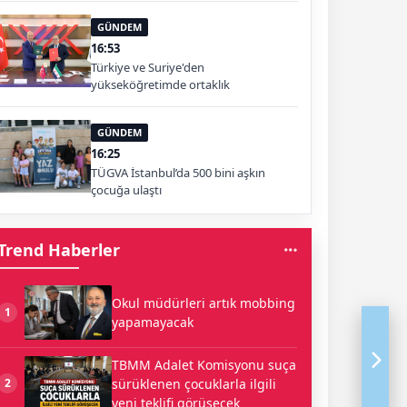
GÜNDEM
16:53
Türkiye ve Suriye'den
yükseköğretimde ortaklık
GÜNDEM
16:25
TÜGVA İstanbul’da 500 bini aşkın
çocuğa ulaştı
Trend Haberler
Okul müdürleri artık mobbing
1
yapamayacak
TBMM Adalet Komisyonu suça
sürüklenen çocuklarla ilgili
2
yeni teklifi görüşecek