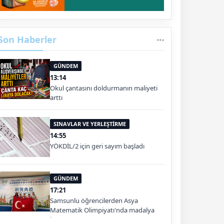
Son Haberler
GÜNDEM
13:14
Okul çantasını doldurmanın maliyeti
arttı
SINAVLAR VE YERLEŞTİRME
14:55
YÖKDİL/2 için geri sayım başladı
GÜNDEM
17:21
Samsunlu öğrencilerden Asya
Matematik Olimpiyatı'nda madalya
başarısı