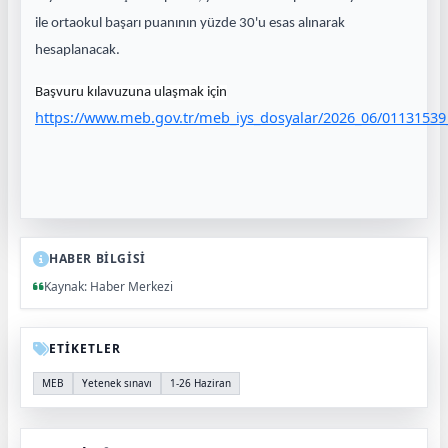
ile ortaokul başarı puanının yüzde 30'u esas alınarak
hesaplanacak.
Başvuru kılavuzuna ulaşmak için
https://www.meb.gov.tr/meb_iys_dosyalar/2026_06/01131
HABER BİLGİSİ
Kaynak: Haber Merkezi
ETİKETLER
MEB
Yetenek sınavı
1-26 Haziran