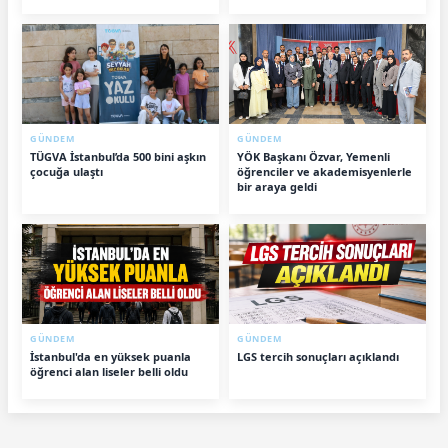
GÜNDEM
GÜNDEM
TÜGVA İstanbul’da 500 bini aşkın
YÖK Başkanı Özvar, Yemenli
çocuğa ulaştı
öğrenciler ve akademisyenlerle
bir araya geldi
GÜNDEM
GÜNDEM
İstanbul'da en yüksek puanla
LGS tercih sonuçları açıklandı
öğrenci alan liseler belli oldu