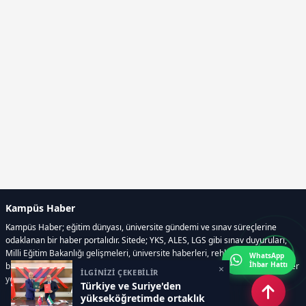
Kampüs Haber
Kampüs Haber; eğitim dünyası, üniversite gündemi ve sınav süreçlerine
odaklanan bir haber portalıdır. Sitede; YKS, ALES, LGS gibi sınav duyuruları,
Milli Eğitim Bakanlığı gelişmeleri, üniversite haberleri, rehberlik içerikleri,
WhatsApp
İhbar Hattı
bilim ve teknoloji alanındaki yenilikler ile öğrenci yaşamına dair güncel bilgiler
×
İLGİNİZİ ÇEKEBİLİR
yer alır.
Türkiye ve Suriye'den
yükseköğretimde ortaklık