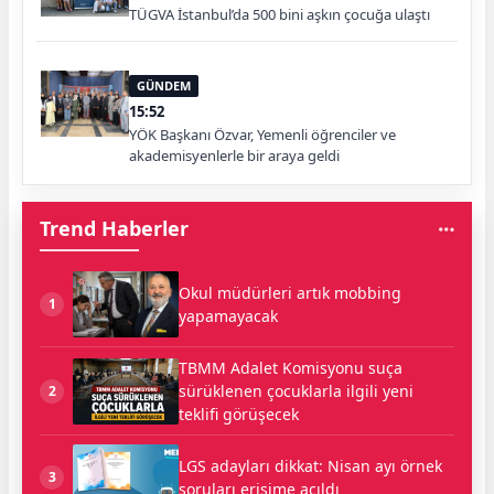
TÜGVA İstanbul’da 500 bini aşkın çocuğa ulaştı
GÜNDEM
15:52
YÖK Başkanı Özvar, Yemenli öğrenciler ve
akademisyenlerle bir araya geldi
Trend Haberler
Okul müdürleri artık mobbing
1
yapamayacak
TBMM Adalet Komisyonu suça
sürüklenen çocuklarla ilgili yeni
2
teklifi görüşecek
LGS adayları dikkat: Nisan ayı örnek
3
soruları erişime açıldı