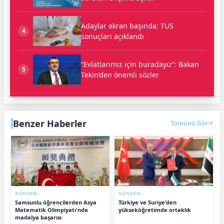
Adaylar ekran başında: TUS
4
sonuçları açıklandı
“Evlatlarımız için buradayız”: Bakan
5
Tekin’den önemli sözler
Benzer Haberler
Tümünü Gör
GÜNDEM
GÜNDEM
Samsunlu öğrencilerden Asya
Türkiye ve Suriye'den
Matematik Olimpiyatı'nda
yükseköğretimde ortaklık
madalya başarısı