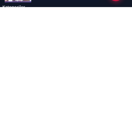
Kategoriler
GÜNDEM
SINAVLAR VE YERLEŞTİRME
OKULLAR VE ÜNİVERSİTELER
REHBERLİK
BİLİM TEKNOLOJİ
KAMPÜS ÖZEL
Sayfalar
AÇIK RIZA METNİ
ÇEREZ POLİTİKASI
AYDINLATMA METNİ
VERİ İHLALİ PROSEDÜRÜ
VERİ SAKLAMA VE İMHA
İletişim
POLİTİKASI
RSS
Sitemap
İletişim
İmaj Yayıncılık Reklam Pazarlama Ve Taahhüt Limited Şirketi