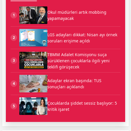
Okul müdürleri artık mobbing
1
yapamayacak
LGS adayları dikkat: Nisan ayı örnek
2
soruları erişime açıldı
TBMM Adalet Komisyonu suça
sürüklenen çocuklarla ilgili yeni
3
teklifi görüşecek
Adaylar ekran başında: TUS
4
sonuçları açıklandı
Çocuklarda şiddet sessiz başlıyor: 5
5
kritik işaret