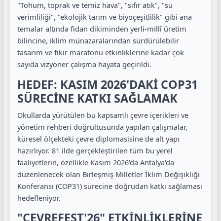
"Tohum, toprak ve temiz hava", "sıfır atık", "su
verimliliği", "ekolojik tarım ve biyoçeşitlilik" gibi ana
temalar altında fidan dikiminden yerli-millî üretim
bilincine, iklim münazaralarından sürdürülebilir
tasarım ve fikir maratonu etkinliklerine kadar çok
sayıda vizyoner çalışma hayata geçirildi.
HEDEF: KASIM 2026'DAKİ COP31
SÜRECİNE KATKI SAĞLAMAK
Okullarda yürütülen bu kapsamlı çevre içerikleri ve
yönetim rehberi doğrultusunda yapılan çalışmalar,
küresel ölçekteki çevre diplomasisine de alt yapı
hazırlıyor. 81 ilde gerçekleştirilen tüm bu yerel
faaliyetlerin, özellikle Kasım 2026'da Antalya'da
düzenlenecek olan Birleşmiş Milletler İklim Değişikliği
Konferansı (COP31) sürecine doğrudan katkı sağlaması
hedefleniyor.
"ÇEVREFEST'26" ETKİNLİKLERİNE