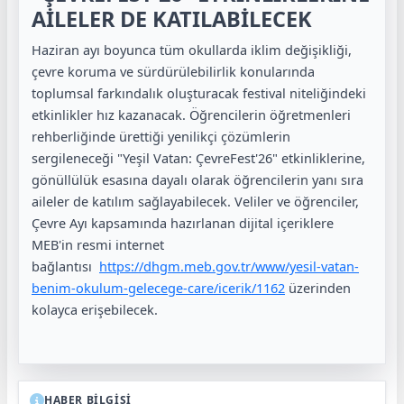
AİLELER DE KATILABİLECEK
Haziran ayı boyunca tüm okullarda iklim değişikliği,
çevre koruma ve sürdürülebilirlik konularında
toplumsal farkındalık oluşturacak festival niteliğindeki
etkinlikler hız kazanacak. Öğrencilerin öğretmenleri
rehberliğinde ürettiği yenilikçi çözümlerin
sergileneceği "Yeşil Vatan: ÇevreFest'26" etkinliklerine,
gönüllülük esasına dayalı olarak öğrencilerin yanı sıra
aileler de katılım sağlayabilecek. Veliler ve öğrenciler,
Çevre Ayı kapsamında hazırlanan dijital içeriklere
MEB'in resmi internet
bağlantısı
https://dhgm.meb.gov.tr/www/yesil-vatan-
benim-okulum-gelecege-care/icerik/1162
üzerinden
kolayca erişebilecek.
HABER BİLGİSİ