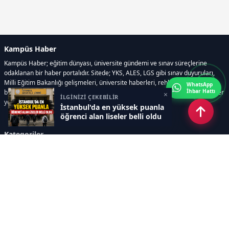
Kampüs Haber
Kampüs Haber; eğitim dünyası, üniversite gündemi ve sınav süreçlerine
odaklanan bir haber portalıdır. Sitede; YKS, ALES, LGS gibi sınav duyuruları,
Milli Eğitim Bakanlığı gelişmeleri, üniversite haberleri, rehberlik içerikleri,
WhatsApp
İhbar Hattı
bilim ve teknoloji alanındaki yenilikler ile öğrenci yaşamına dair güncel bilgiler
×
İLGİNİZİ ÇEKEBİLİR
yer alır.
İstanbul'da en yüksek puanla
öğrenci alan liseler belli oldu
Kategoriler
GÜNDEM
SINAVLAR VE YERLEŞTİRME
OKULLAR VE ÜNİVERSİTELER
REHBERLİK
BİLİM TEKNOLOJİ
KAMPÜS ÖZEL
Sayfalar
AÇIK RIZA METNİ
ÇEREZ POLİTİKASI