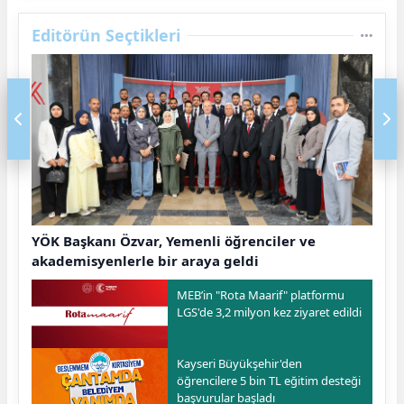
Editörün Seçtikleri
YÖK Başkanı Özvar, Yemenli öğrenciler ve
akademisyenlerle bir araya geldi
MEB’in "Rota Maarif" platformu
LGS'de 3,2 milyon kez ziyaret edildi
Kayseri Büyükşehir'den
öğrencilere 5 bin TL eğitim desteği
başvurular başladı