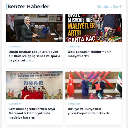
Benzer Haberler
Tümünü Gör
GÜNDEM
GÜNDEM
Okulu bırakan çocuklara devlet
Okul çantasını doldurmanın
eli: Binlerce genç sanat ve sporla
maliyeti arttı
hayata tutundu
GÜNDEM
GÜNDEM
Samsunlu öğrencilerden Asya
Türkiye ve Suriye'den
Matematik Olimpiyatı'nda
yükseköğretimde ortaklık
madalya başarısı