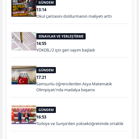
GÜNDEM
13:14
Okul çantasını doldurmanın maliyeti arttı
SINAVLAR VE YERLEŞTİRME
14:55
YÖKDİL/2 için geri sayım başladı
GÜNDEM
17:21
Samsunlu öğrencilerden Asya Matematik
Olimpiyatı'nda madalya başarısı
GÜNDEM
16:53
Türkiye ve Suriye'den yükseköğretimde ortaklık