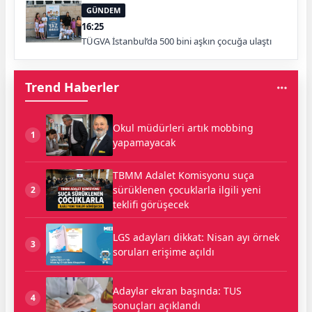
GÜNDEM
16:25
TÜGVA İstanbul’da 500 bini aşkın çocuğa ulaştı
Trend Haberler
Okul müdürleri artık mobbing
1
yapamayacak
TBMM Adalet Komisyonu suça
sürüklenen çocuklarla ilgili yeni
2
teklifi görüşecek
LGS adayları dikkat: Nisan ayı örnek
3
soruları erişime açıldı
Adaylar ekran başında: TUS
4
sonuçları açıklandı