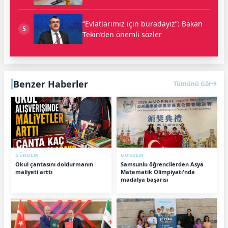
“Evlatlarımız için buradayız”: Bakan
5
Tekin’den önemli sözler
Benzer Haberler
Tümünü Gör
GÜNDEM
GÜNDEM
Okul çantasını doldurmanın
Samsunlu öğrencilerden Asya
maliyeti arttı
Matematik Olimpiyatı'nda
madalya başarısı