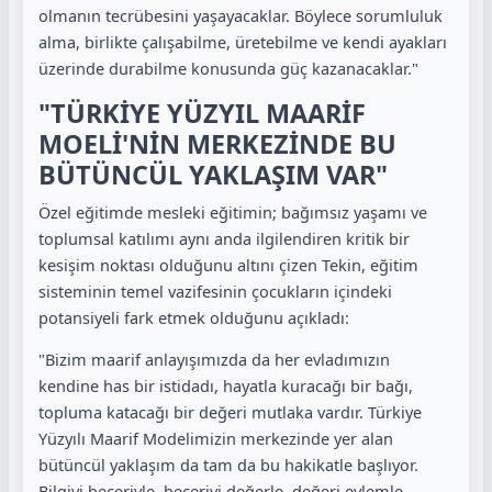
olmanın tecrübesini yaşayacaklar. Böylece sorumluluk
alma, birlikte çalışabilme, üretebilme ve kendi ayakları
üzerinde durabilme konusunda güç kazanacaklar."
"TÜRKİYE YÜZYIL MAARİF
MOELİ'NİN MERKEZİNDE BU
BÜTÜNCÜL YAKLAŞIM VAR"
Özel eğitimde mesleki eğitimin; bağımsız yaşamı ve
toplumsal katılımı aynı anda ilgilendiren kritik bir
kesişim noktası olduğunu altını çizen Tekin, eğitim
sisteminin temel vazifesinin çocukların içindeki
potansiyeli fark etmek olduğunu açıkladı:
"Bizim maarif anlayışımızda da her evladımızın
kendine has bir istidadı, hayatla kuracağı bir bağı,
topluma katacağı bir değeri mutlaka vardır. Türkiye
Yüzyılı Maarif Modelimizin merkezinde yer alan
bütüncül yaklaşım da tam da bu hakikatle başlıyor.
Bilgiyi beceriyle, beceriyi değerle, değeri eylemle