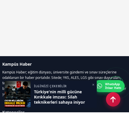
Kampüs Haber
Kampüs Haber; eğitim dünyası, üniversite gündemi ve sınav süreçlerine
odaklanan bir haber portalıdır. Sitede; YKS, ALES, LGS gibi sınav duyuruları,
Milli Eğitim Bakanlığı gelişmeleri, üniversite haberleri, rehberlik içerikleri,
×
WhatsApp
İLGİNİZİ ÇEKEBİLİR
İhbar Hattı
bilim ve teknoloji alanındaki yenilikler ile öğrenci yaşamına dair güncel bilgiler
Türkiye'nin milli gücüne
yer alır.
Kırıkkale imzası: Silah
teknikerleri sahaya iniyor
Kategoriler
GÜNDEM
SINAVLAR VE YERLEŞTİRME