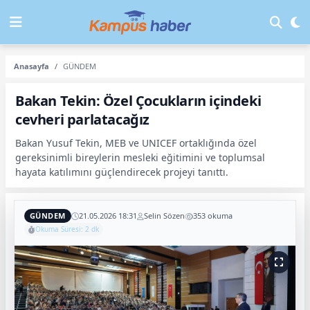
Anasayfa
GÜNDEM
Bakan Tekin: Özel Çocukların içindeki
cevheri parlatacağız
Bakan Yusuf Tekin, MEB ve UNICEF ortaklığında özel
gereksinimli bireylerin mesleki eğitimini ve toplumsal
hayata katılımını güçlendirecek projeyi tanıttı.
GÜNDEM
21.05.2026 18:31
Selin Sözen
353 okuma
Okuma Süresi: 2 dk