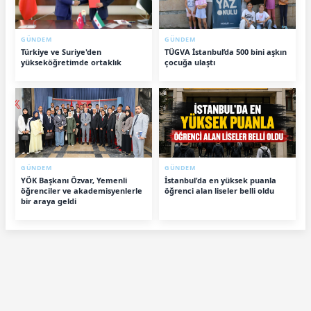
GÜNDEM
GÜNDEM
Türkiye ve Suriye'den
TÜGVA İstanbul’da 500 bini aşkın
yükseköğretimde ortaklık
çocuğa ulaştı
GÜNDEM
GÜNDEM
YÖK Başkanı Özvar, Yemenli
İstanbul'da en yüksek puanla
öğrenciler ve akademisyenlerle
öğrenci alan liseler belli oldu
bir araya geldi