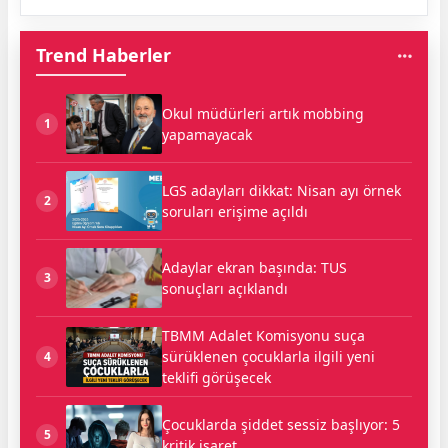
Trend Haberler
Okul müdürleri artık mobbing
1
yapamayacak
LGS adayları dikkat: Nisan ayı örnek
2
soruları erişime açıldı
Adaylar ekran başında: TUS
3
sonuçları açıklandı
TBMM Adalet Komisyonu suça
sürüklenen çocuklarla ilgili yeni
4
teklifi görüşecek
Çocuklarda şiddet sessiz başlıyor: 5
5
kritik işaret