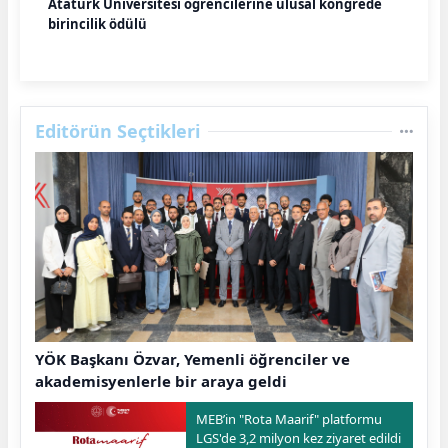
Atatürk Üniversitesi öğrencilerine ulusal kongrede
birincilik ödülü
Editörün Seçtikleri
YÖK Başkanı Özvar, Yemenli öğrenciler ve
akademisyenlerle bir araya geldi
MEB’in "Rota Maarif" platformu
LGS'de 3,2 milyon kez ziyaret edildi