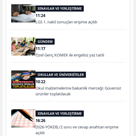
SINAVLAR VE YERLEŞTİRME
11:24
LGS 1. nakil sonuçları erişime açıldı
GÜNDEM
11:17
Özel Genç KOMEK ile engelsiz yaz tatili
OKULLAR VE ÜNİVERSİTELER
10:22
Okul malzemelerine bakanlık merceği: Güvensiz
ürünler toplatılacak
SINAVLAR VE YERLEŞTİRME
16:26
2026-YÖKDİL/2 soru ve cevap anahtarı erişime
açıldı