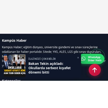
Kampüs Haber
Kampüs Haber; eğitim dünyası, üniversite gündemi ve sınav süreçlerine
odaklanan bir haber portalıdır. Sitede; YKS, ALES, LGS gibi sınav duyuruları,
Milli Eğitim Bakanlığı gelişmeleri, üniversite haberleri, rehberlik içerikleri,
×
WhatsApp
İLGİNİZİ ÇEKEBİLİR
İhbar Hattı
bilim ve teknoloji alanındaki yenilikler ile öğrenci yaşamına dair güncel bilgiler
Bakan Tekin açıkladı:
yer alır.
Okullarda serbest kıyafet
dönemi bitti
Kategoriler
GÜNDEM
SINAVLAR VE YERLEŞTİRME
OKULLAR VE ÜNİVERSİTELER
REHBERLİK
BİLİM TEKNOLOJİ
KAMPÜS ÖZEL