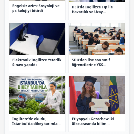
Engelsiz azim: Sosyoloji ve
DEÜ'de İngilizce Tıp ile
psikolojiyi bitirdi
Havacılık ve Uzay
Mühendisliği bölümleri
açıldı
Elektronik İngilizce Yeterlik
SDÜ'den lise son sınıf
Sınavı yapıldı
öğrencilerine YKS
simülasyonu
İngiltere'de okudu,
Etiyopyalı Gezachew iki
İstanbul'da dikey tarımla
ülke arasında bilim
ihracatı hedefliyor
köprüsü olacak