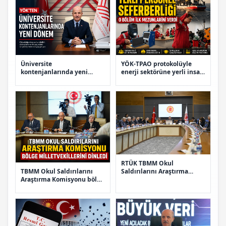
Üniversite
YÖK-TPAO protokolüyle
kontenjanlarında yeni
enerji sektörüne yerli insan
dönem
kaynağı
RTÜK TBMM Okul
TBMM Okul Saldırılarını
Saldırılarını Araştırma
Araştırma Komisyonu bölge
Komisyonu'nda sunum
milletvekillerini dinledi
yaptı