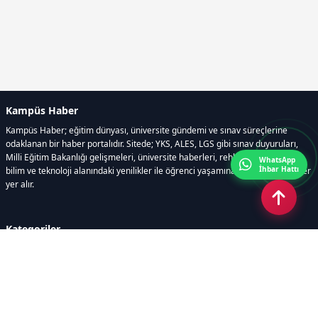
Kampüs Haber
Kampüs Haber; eğitim dünyası, üniversite gündemi ve sınav süreçlerine
odaklanan bir haber portalıdır. Sitede; YKS, ALES, LGS gibi sınav duyuruları,
Milli Eğitim Bakanlığı gelişmeleri, üniversite haberleri, rehberlik içerikleri,
WhatsApp
İhbar Hattı
bilim ve teknoloji alanındaki yenilikler ile öğrenci yaşamına dair güncel bilgiler
yer alır.
Kategoriler
GÜNDEM
SINAVLAR VE YERLEŞTİRME
OKULLAR VE ÜNİVERSİTELER
REHBERLİK
BİLİM TEKNOLOJİ
KAMPÜS ÖZEL