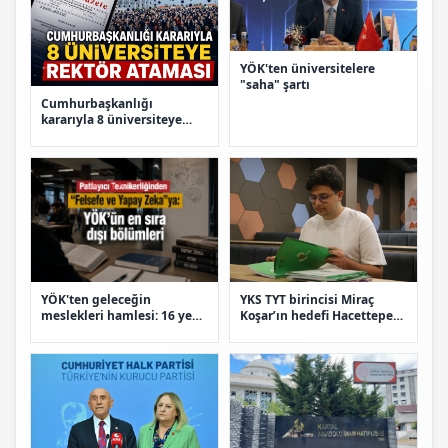
YÖK'ten üniversitelere
"saha" şartı
Cumhurbaşkanlığı
kararıyla 8 üniversiteye
rektör ataması
YÖK'ten geleceğin
YKS TYT birincisi Miraç
meslekleri hamlesi: 16 yeni
Koşar’ın hedefi Hacettepe
bölüm açıldı
Tıp