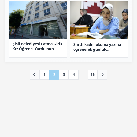
Şişli Belediyesi Fatma Girik
Siirtli kadın okuma yazma
Kız Öğrenci Yurdu'nun
öğrenerek günlük
tahliyesine ilişkin kararını
yaşamındaki engelleri aştı
açıkladı
...
1
2
3
4
16