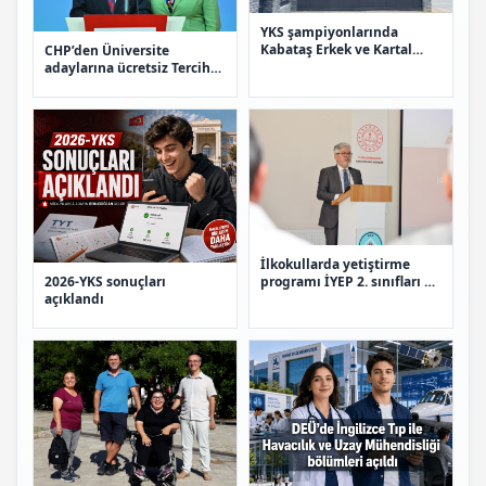
YKS şampiyonlarında
Kabataş Erkek ve Kartal
CHP’den Üniversite
Anadolu İmam Hatip
adaylarına ücretsiz Tercih
liseleri zirvede
desteği
İlkokullarda yetiştirme
2026-YKS sonuçları
programı İYEP 2. sınıfları da
açıklandı
kapsayacak