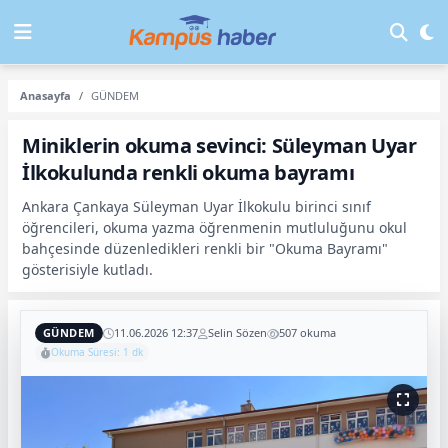
Anasayfa
GÜNDEM
Miniklerin okuma sevinci: Süleyman Uyar
İlkokulunda renkli okuma bayramı
Ankara Çankaya Süleyman Uyar İlkokulu birinci sınıf
öğrencileri, okuma yazma öğrenmenin mutluluğunu okul
bahçesinde düzenledikleri renkli bir "Okuma Bayramı"
gösterisiyle kutladı.
GÜNDEM
11.06.2026 12:37
Selin Sözen
507 okuma
Okuma Süresi: 1 dk