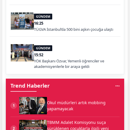
GÜNDEM
16:25
TÜGVA İstanbul’da 500 bini aşkın çocuğa ulaştı
GÜNDEM
15:52
YÖK Başkanı Özvar, Yemenli öğrenciler ve
akademisyenlerle bir araya geldi
Trend Haberler
Okul müdürleri artık mobbing
1
yapamayacak
TBMM Adalet Komisyonu suça
sürüklenen çocuklarla ilgili yeni
2