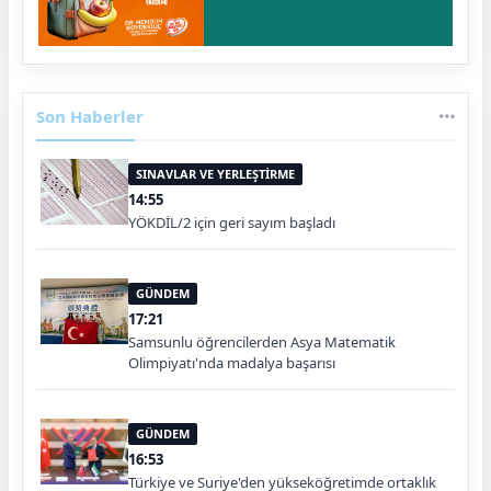
Son Haberler
SINAVLAR VE YERLEŞTİRME
14:55
YÖKDİL/2 için geri sayım başladı
GÜNDEM
17:21
Samsunlu öğrencilerden Asya Matematik
Olimpiyatı'nda madalya başarısı
GÜNDEM
16:53
Türkiye ve Suriye'den yükseköğretimde ortaklık