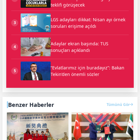
teklifi görüşecek
LGS adayları dikkat: Nisan ayı örnek
3
soruları erişime açıldı
Adaylar ekran başında: TUS
4
sonuçları açıklandı
“Evlatlarımız için buradayız”: Bakan
5
Tekin’den önemli sözler
Benzer Haberler
Tümünü Gör