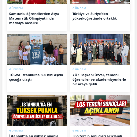
GÜNDEM
GÜNDEM
Samsunlu öğrencilerden Asya
Türkiye ve Suriye'den
Matematik Olimpiyatı'nda
yükseköğretimde ortaklık
madalya başarısı
GÜNDEM
GÜNDEM
TÜGVA İstanbul’da 500 bini aşkın
YÖK Başkanı Özvar, Yemenli
çocuğa ulaştı
öğrenciler ve akademisyenlerle
bir araya geldi
GÜNDEM
GÜNDEM
İstanbul'da en yüksek puanla
LGS tercih sonuçları açıklandı