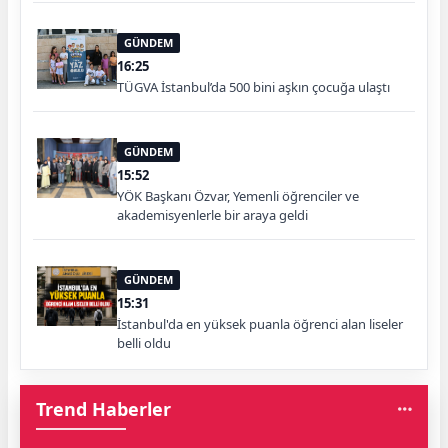
GÜNDEM
16:25
TÜGVA İstanbul’da 500 bini aşkın çocuğa ulaştı
GÜNDEM
15:52
YÖK Başkanı Özvar, Yemenli öğrenciler ve
akademisyenlerle bir araya geldi
GÜNDEM
15:31
İstanbul'da en yüksek puanla öğrenci alan liseler
belli oldu
Trend Haberler