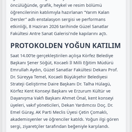
öncülüğünde, grafik, heykel ve resim bölümü
öğrencilerinin katılımıyla hazırlanan “Yarım Kalan
Dersler” adlı enstalasyon sergisi ve performans
etkinliği, 8 Haziran 2026 tarihinde Güzel Sanatlar
Fakültesi Antre Sanat Galerisi’nde kapılarını açtı.
PROTOKOLDEN YOĞUN KATILIM
Saat 14.00’te gerçekleştirilen açılışa Körfez Belediye
Başkanı Şener Söğüt, Kocaeli İl Milli Eğitim Müdürü
Emrullah Aydın, Güzel Sanatlar Fakültesi Dekanı Prof.
Dr. Süreyya Temel, Kocaeli Büyükşehir Belediyesi
Strateji Geliştirme Daire Başkanı Dr. Talha Hülagü,
Körfez Kent Konseyi Başkanı ve Erzurum Kültür ve
Dayanışma Vakfı Başkanı Ahmet Önal, kent konseyi
üyeleri, vakıf yöneticileri, Dekan Yardımcısı Doç. Dr.
Emel Güray, AK Parti Meclis Üyesi Çetin Çomaklı,
akademisyenler ve öğrenciler katıldı. Yoğun ilgi gören
sergi, ziyaretçiler tarafından beğeniyle karşılandı.