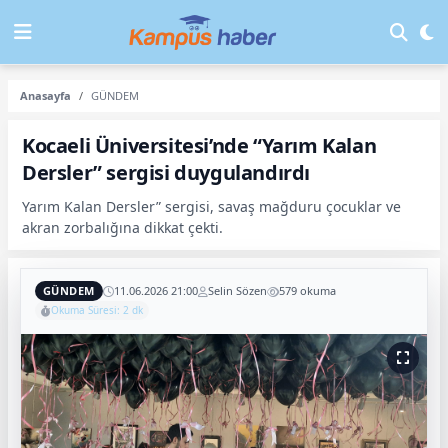
Anasayfa
GÜNDEM
Kocaeli Üniversitesi’nde “Yarım Kalan
Dersler” sergisi duygulandırdı
Yarım Kalan Dersler” sergisi, savaş mağduru çocuklar ve
akran zorbalığına dikkat çekti.
GÜNDEM
11.06.2026 21:00
Selin Sözen
579 okuma
Okuma Süresi: 2 dk