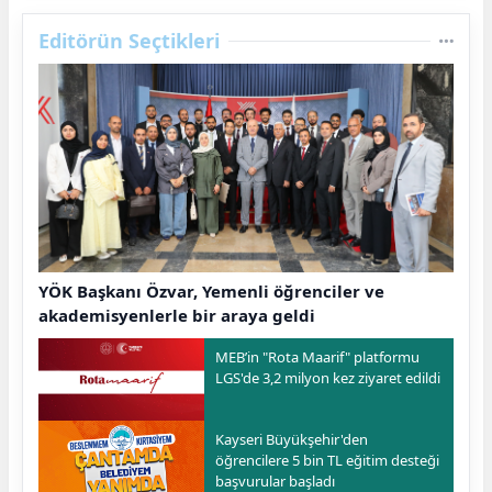
Editörün Seçtikleri
YÖK Başkanı Özvar, Yemenli öğrenciler ve
akademisyenlerle bir araya geldi
MEB’in "Rota Maarif" platformu
LGS'de 3,2 milyon kez ziyaret edildi
Kayseri Büyükşehir'den
öğrencilere 5 bin TL eğitim desteği
başvurular başladı