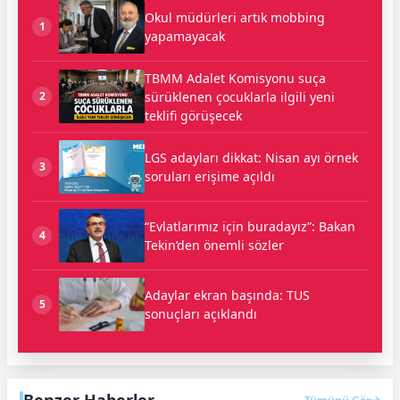
Okul müdürleri artık mobbing
1
yapamayacak
TBMM Adalet Komisyonu suça
sürüklenen çocuklarla ilgili yeni
2
teklifi görüşecek
LGS adayları dikkat: Nisan ayı örnek
3
soruları erişime açıldı
“Evlatlarımız için buradayız”: Bakan
4
Tekin’den önemli sözler
Adaylar ekran başında: TUS
5
sonuçları açıklandı