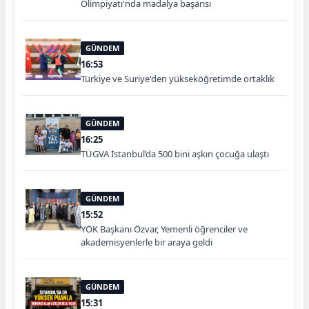
Olimpiyatı'nda madalya başarısı
GÜNDEM
16:53
Türkiye ve Suriye'den yükseköğretimde ortaklık
GÜNDEM
16:25
TÜGVA İstanbul’da 500 bini aşkın çocuğa ulaştı
GÜNDEM
15:52
YÖK Başkanı Özvar, Yemenli öğrenciler ve
akademisyenlerle bir araya geldi
GÜNDEM
15:31