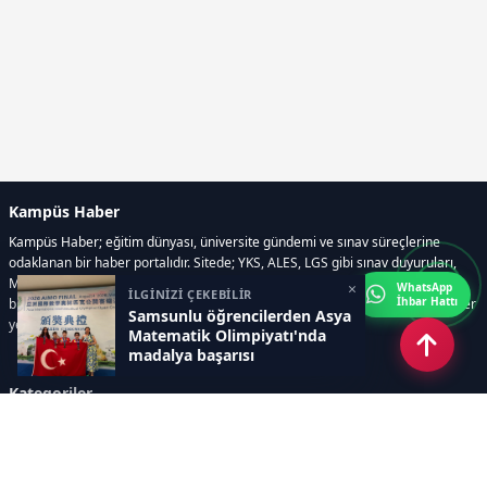
Kampüs Haber
Kampüs Haber; eğitim dünyası, üniversite gündemi ve sınav süreçlerine
odaklanan bir haber portalıdır. Sitede; YKS, ALES, LGS gibi sınav duyuruları,
Milli Eğitim Bakanlığı gelişmeleri, üniversite haberleri, rehberlik içerikleri,
×
WhatsApp
İLGİNİZİ ÇEKEBİLİR
İhbar Hattı
bilim ve teknoloji alanındaki yenilikler ile öğrenci yaşamına dair güncel bilgiler
Samsunlu öğrencilerden Asya
yer alır.
Matematik Olimpiyatı'nda
madalya başarısı
Kategoriler
GÜNDEM
SINAVLAR VE YERLEŞTİRME
OKULLAR VE ÜNİVERSİTELER
REHBERLİK