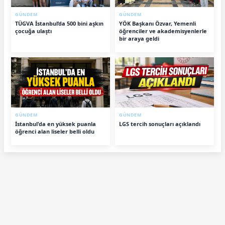
GÜNDEM
GÜNDEM
TÜGVA İstanbul’da 500 bini aşkın
YÖK Başkanı Özvar, Yemenli
çocuğa ulaştı
öğrenciler ve akademisyenlerle
bir araya geldi
GÜNDEM
GÜNDEM
İstanbul'da en yüksek puanla
LGS tercih sonuçları açıklandı
öğrenci alan liseler belli oldu