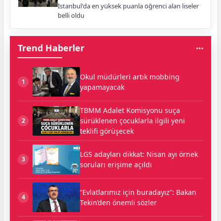
İstanbul'da en yüksek puanla öğrenci alan liseler
belli oldu
Trend Haberler
Okul müdürleri artık mobbing
1
yapamayacak
TBMM Adalet Komisyonu suça
sürüklenen çocuklarla ilgili yeni
2
teklifi görüşecek
LGS adayları dikkat: Nisan ayı örnek
3
soruları erişime açıldı
“Evlatlarımız için buradayız”: Bakan
4
Tekin’den önemli sözler