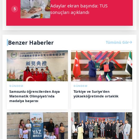
Adaylar ekran başında: TUS
5
sonuçları açıklandı
Benzer Haberler
Tümünü Gör
GÜNDEM
GÜNDEM
Samsunlu öğrencilerden Asya
Türkiye ve Suriye'den
Matematik Olimpiyatı'nda
yükseköğretimde ortaklık
madalya başarısı