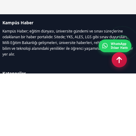
Kampüs Haber
Kampüs Haber; eğitim dünyası, üniversite gündemi ve sınav süreçlerine
odaklanan bir haber portalıdır. Sitede; YKS, ALES, LGS gibi sınav duyuruları,
Milli Eğitim Bakanlığı gelişmeleri, üniversite haberleri, rehberlik içerikleri,
WhatsApp
İhbar Hattı
bilim ve teknoloji alanındaki yenilikler ile öğrenci yaşamına dair güncel bilgiler
yer alır.
Kategoriler
GÜNDEM
SINAVLAR VE YERLEŞTİRME
OKULLAR VE ÜNİVERSİTELER
REHBERLİK
BİLİM TEKNOLOJİ
KAMPÜS ÖZEL
Sayfalar
AÇIK RIZA METNİ
ÇEREZ POLİTİKASI