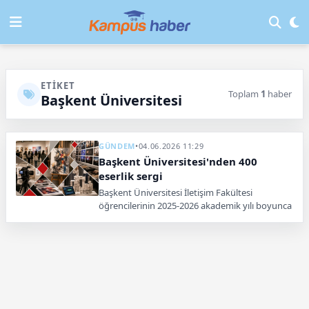
ETIKET
Toplam
1
haber
Başkent Üniversitesi
GÜNDEM
•
04.06.2026 11:29
Başkent Üniversitesi'nden 400
eserlik sergi
Başkent Üniversitesi İletişim Fakültesi
öğrencilerinin 2025-2026 akademik yılı boyunca
hazırladığı yaklaşık 400 çalışma ve projeden
oluşan 9. Karma Sergi, yoğun bir katılımla
kapılarını açtı.