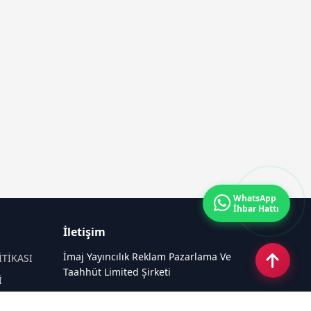
WhatsApp
İhbar Hattı
İletişim
İmaj Yayıncılık Reklam Pazarlama Ve
İTİKASI
Taahhüt Limited Şirketi
İ
Ü
Ümit Mahallesi, 2494/2 Sokak No:4