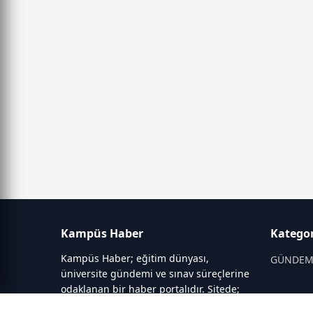
Kampüs Haber
Kategor
Kampüs Haber; eğitim dünyası,
GÜNDE
üniversite gündemi ve sınav süreçlerine
odaklanan bir haber portalıdır. Sitede;
OKULLAR
YKS, ALES, LGS gibi sınav duyuruları,