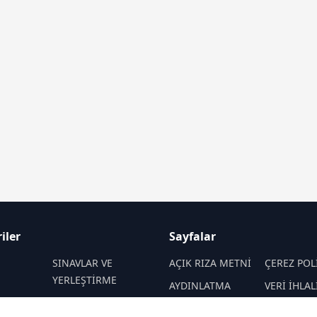
iler
Sayfalar
M
SINAVLAR VE
AÇIK RIZA METNİ
ÇEREZ POL
YERLEŞTİRME
AYDINLATMA
VERİ İHLAL
 VE
REHBERLİK
METNİ
PROSEDÜR