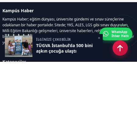
Kampüs Haber
Kampüs Haber; eğitim dünyası, üniversite gündemi ve sınav süreçlerine
odaklanan bir haber portalıdır. Sitede; YKS, ALES, LGS gibi sınav duyuruları,
Milli Eğitim Bakanlığı gelişmeleri, üniversite haberleri, rehberlik içerikleri,
WhatsApp
İhbar Hattı
bilim ve teknoloji alanındaki yenilikler ile öğrenci yaşamına dair güncel bilgiler
×
İLGİNİZİ ÇEKEBİLİR
yer alır.
TÜGVA İstanbul’da 500 bini
aşkın çocuğa ulaştı
Kategoriler
GÜNDEM
SINAVLAR VE YERLEŞTİRME
OKULLAR VE ÜNİVERSİTELER
REHBERLİK
BİLİM TEKNOLOJİ
KAMPÜS ÖZEL
Sayfalar
AÇIK RIZA METNİ
ÇEREZ POLİTİKASI
AYDINLATMA METNİ
VERİ İHLALİ PROSEDÜRÜ