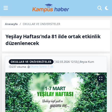
Anasayfa
OKULLAR VE ÜNİVERSİTELER
Yeşilay Haftası'nda 81 ilde ortak etkinlik
düzenlenecek
OKULLAR VE ÜNİVERSİTELER
02.03.2026 12:53
Beyza Kum
237 okuma
Okuma Süresi: 1 dk