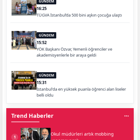
GÜNDEM
16:25
TÜGVA İstanbul’da 500 bini aşkın çocuğa ulaştı
GÜNDEM
15:52
YÖK Başkanı Özvar, Yemenli öğrenciler ve
akademisyenlerle bir araya geldi
GÜNDEM
15:31
İstanbul'da en yüksek puanla öğrenci alan liseler
belli oldu
Trend Haberler
Okul müdürleri artık mobbing
1