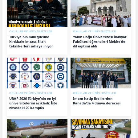
OKULLAR VE ÜNİVERSİTELER
OKULLAR VE ÜNİVERSİTELER
Türkiye'nin milli gücüne
Yakın Doğu Üniversitesi İlahiyat
Kırıkkale imzası: Silah
Fakültesi öğrencileri Mekke'de
teknikerleri sahaya iniyor
dil eğitimi aldı
OKULLAR VE ÜNİVERSİTELER
OKULLAR VE ÜNİVERSİTELER
URAP 2026 Türkiye’nin en iyi
İmam hatip liselilerden
üniversitelerini açıkladı: İşte
Kanada'da 4 dünya derecesi
zirvedeki 20 kampüs