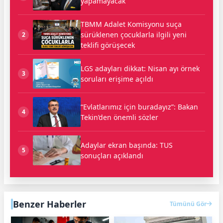
yapamayacak
TBMM Adalet Komisyonu suça
sürüklenen çocuklarla ilgili yeni
2
teklifi görüşecek
LGS adayları dikkat: Nisan ayı örnek
3
soruları erişime açıldı
“Evlatlarımız için buradayız”: Bakan
4
Tekin’den önemli sözler
Adaylar ekran başında: TUS
5
sonuçları açıklandı
Benzer Haberler
Tümünü Gör