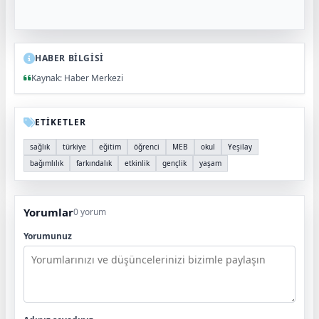
HABER BİLGİSİ
Kaynak: Haber Merkezi
ETİKETLER
sağlık
türkiye
eğitim
öğrenci
MEB
okul
Yeşilay
bağımlılık
farkındalık
etkinlik
gençlik
yaşam
Yorumlar
0 yorum
Yorumunuz