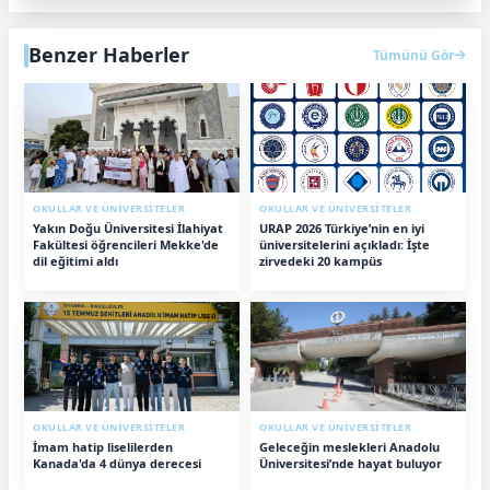
Benzer Haberler
Tümünü Gör
OKULLAR VE ÜNİVERSİTELER
OKULLAR VE ÜNİVERSİTELER
Yakın Doğu Üniversitesi İlahiyat
URAP 2026 Türkiye’nin en iyi
Fakültesi öğrencileri Mekke'de
üniversitelerini açıkladı: İşte
dil eğitimi aldı
zirvedeki 20 kampüs
OKULLAR VE ÜNİVERSİTELER
OKULLAR VE ÜNİVERSİTELER
İmam hatip liselilerden
Geleceğin meslekleri Anadolu
Kanada'da 4 dünya derecesi
Üniversitesi’nde hayat buluyor