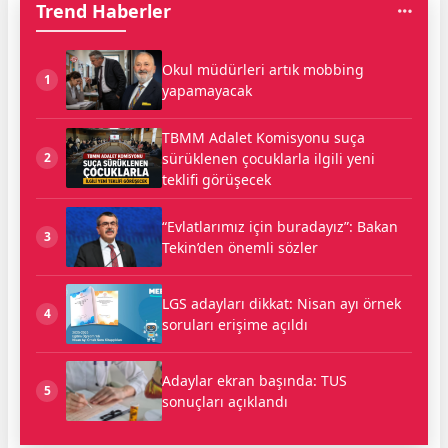
Trend Haberler
Okul müdürleri artık mobbing
1
yapamayacak
TBMM Adalet Komisyonu suça
sürüklenen çocuklarla ilgili yeni
2
teklifi görüşecek
“Evlatlarımız için buradayız”: Bakan
3
Tekin’den önemli sözler
LGS adayları dikkat: Nisan ayı örnek
4
soruları erişime açıldı
Adaylar ekran başında: TUS
5
sonuçları açıklandı