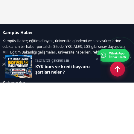
Kampüs Haber
Kampüs Haber; eğitim dünyası, üniversite gündemi ve sınav süreçlerine
odaklanan bir haber portalıdır. Sitede; YKS, ALES, LGS gibi sınav duyuruları,
Milli Eğitim Bakanlığı gelişmeleri, üniversite haberleri, rehberlik içerikleri,
WhatsApp
İhbar Hattı
bilim ve teknoloji alanındaki yenilikler ile öğrenci yaşamına dair güncel bilgiler
×
İLGİNİZİ ÇEKEBİLİR
yer alır.
KYK burs ve kredi başvuru
şartları neler ?
Kategoriler
GÜNDEM
SINAVLAR VE YERLEŞTİRME
OKULLAR VE ÜNİVERSİTELER
REHBERLİK
BİLİM TEKNOLOJİ
KAMPÜS ÖZEL
Sayfalar