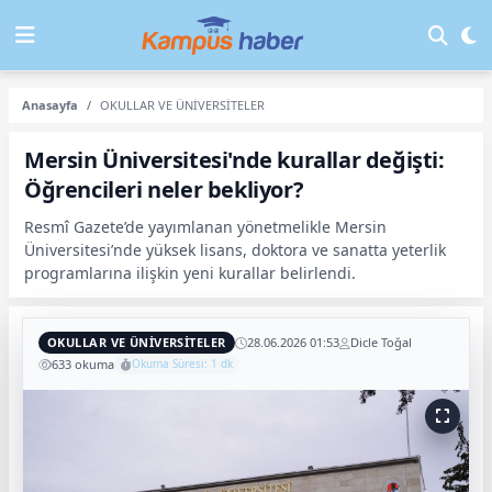
Anasayfa
OKULLAR VE ÜNİVERSİTELER
Mersin Üniversitesi'nde kurallar değişti:
Öğrencileri neler bekliyor?
Resmî Gazete’de yayımlanan yönetmelikle Mersin
Üniversitesi’nde yüksek lisans, doktora ve sanatta yeterlik
programlarına ilişkin yeni kurallar belirlendi.
OKULLAR VE ÜNİVERSİTELER
28.06.2026 01:53
Dicle Toğal
633 okuma
Okuma Süresi: 1 dk