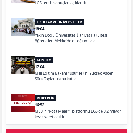
LGS tercih sonuçları açıklandı
OKULLAR VE ÜNİVERSİTELER
18:04
Yakın Doğu Üniversitesi İlahiyat Fakültesi
öğrencileri Mekke'de dil eğitimi aldı
GÜNDEM
17:04
Milli Eğitim Bakanı Yusuf Tekin, Yüksek Askeri
Şûra Toplantısı'na katıldı
REHBERLİK
16:52
MEB’in "Rota Maarif" platformu LGS'de 3,2 milyon
kez ziyaret edildi