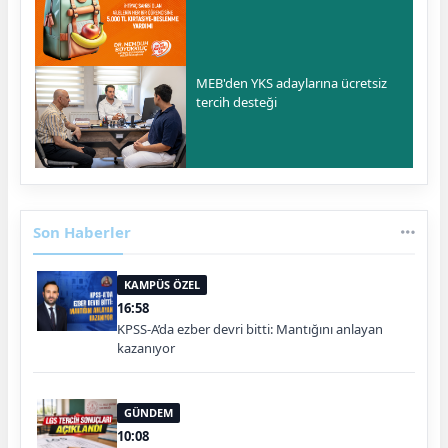
MEB'den YKS adaylarına ücretsiz
tercih desteği
Son Haberler
KAMPÜS ÖZEL
16:58
KPSS-A’da ezber devri bitti: Mantığını anlayan
kazanıyor
GÜNDEM
10:08