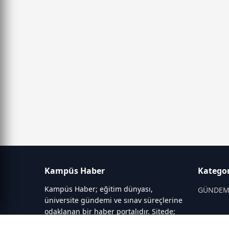
Kampüs Haber
Kategor
Kampüs Haber; eğitim dünyası,
GÜNDE
üniversite gündemi ve sınav süreçlerine
odaklanan bir haber portalıdır. Sitede;
OKULLAR
YKS, ALES, LGS gibi sınav duyuruları,