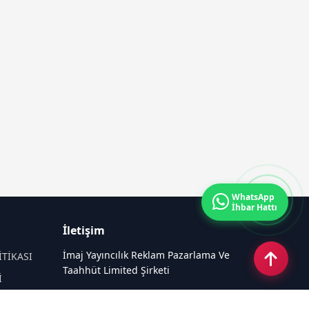
WhatsApp
İhbar Hattı
İletişim
İmaj Yayıncılık Reklam Pazarlama Ve
İTİKASI
Taahhüt Limited Şirketi
İ
Ü
Ümit Mahallesi, 2494/2 Sokak No:4