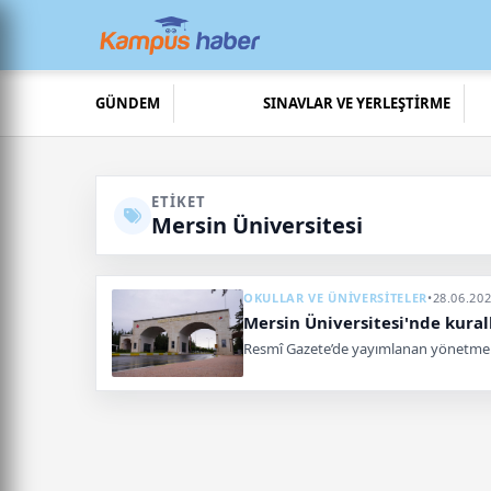
GÜNDEM
SINAVLAR VE YERLEŞTİRME
ETIKET
Mersin Üniversitesi
OKULLAR VE ÜNİVERSİTELER
•
28.06.202
Mersin Üniversitesi'nde kurall
Resmî Gazete’de yayımlanan yönetmelikl