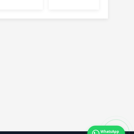
Üniversitesi’nde
Gençler milli
hayat buluyor
projelere böyle
yetişiyor
WhatsApp