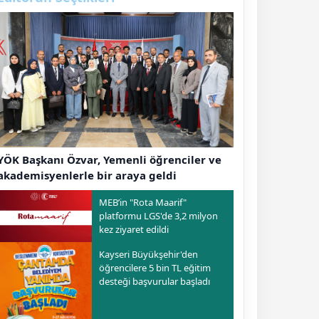
YÖK Başkanı Özvar, Yemenli öğrenciler ve
akademisyenlerle bir araya geldi
MEB’in "Rota Maarif"
platformu LGS'de 3,2 milyon
kez ziyaret edildi
Kayseri Büyükşehir'den
öğrencilere 5 bin TL eğitim
desteği başvurular başladı