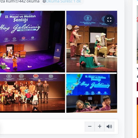
yza Kum
442 okuma
Okuma Süresi: 1 dk