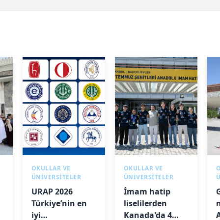
OKULLAR VE
OKULLAR VE
ÜNİVERSİTELER
ÜNİVERSİTELER
URAP 2026
İmam hatip
Türkiye’nin en
liselilerden
iyi
Kanada'da 4