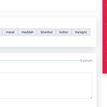
masal
meddah
İstanbul
kültür
Karagöz
0 yorum