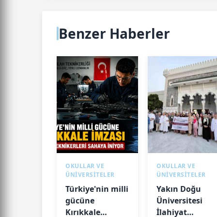
Benzer Haberler
OKULLAR VE
OKULLAR VE
ÜNİVERSİTELER
ÜNİVERSİTELER
Türkiye'nin milli
Yakın Doğu
gücüne
Üniversitesi
Kırıkkale
İlahiyat