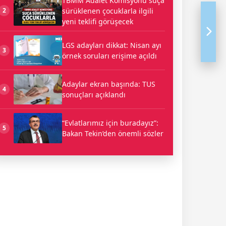
TBMM Adalet Komisyonu suça
sürüklenen çocuklarla ilgili
2
yeni teklifi görüşecek
LGS adayları dikkat: Nisan ayı
3
örnek soruları erişime açıldı
Adaylar ekran başında: TUS
4
sonuçları açıklandı
“Evlatlarımız için buradayız”:
5
Bakan Tekin’den önemli sözler