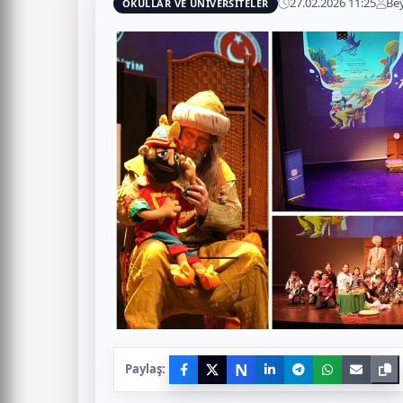
27.02.2026 11:25
Be
OKULLAR VE ÜNİVERSİTELER
N
Paylaş: