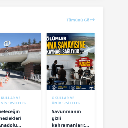
Tümünü Gör
OKULLAR VE
OKULLAR VE
ÜNİVERSİTELER
ÜNİVERSİTELER
Geleceğin
Savunmanın
meslekleri
gizli
Anadolu
kahramanları: