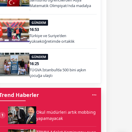
Samsunlu öğrencilerden Asya
Matematik Olimpiyatı'nda madalya
başarısı
GÜNDEM
16:53
Türkiye ve Suriye'den
yükseköğretimde ortaklık
GÜNDEM
16:25
TÜGVA İstanbul’da 500 bini aşkın
çocuğa ulaştı
Trend Haberler
Okul müdürleri artık mobbing
1
yapamayacak