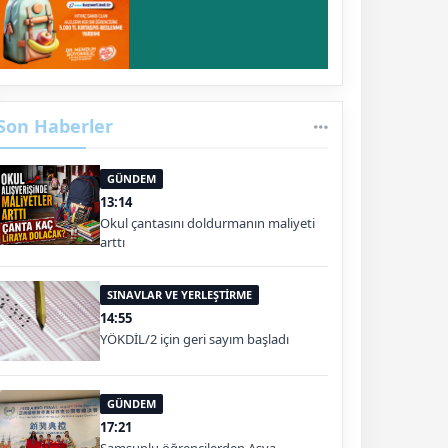
Son Haberler
GÜNDEM
13:14
Okul çantasını doldurmanın maliyeti
arttı
SINAVLAR VE YERLEŞTİRME
14:55
YÖKDİL/2 için geri sayım başladı
GÜNDEM
17:21