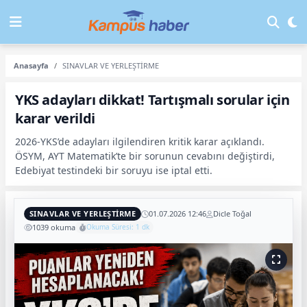
Anasayfa
SINAVLAR VE YERLEŞTİRME
YKS adayları dikkat! Tartışmalı sorular için
karar verildi
2026-YKS’de adayları ilgilendiren kritik karar açıklandı.
ÖSYM, AYT Matematik’te bir sorunun cevabını değiştirdi,
Edebiyat testindeki bir soruyu ise iptal etti.
SINAVLAR VE YERLEŞTİRME
01.07.2026 12:46
Dicle Toğal
1039 okuma
Okuma Süresi: 1 dk