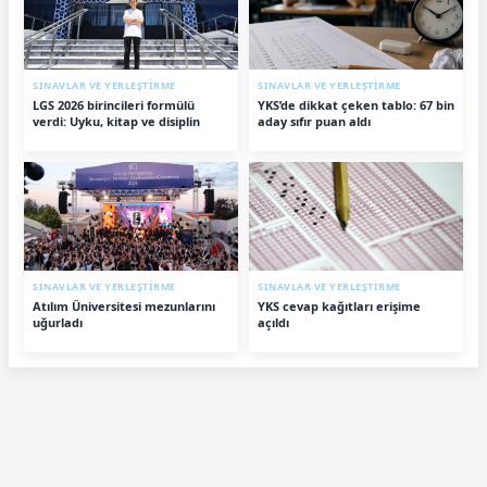
SINAVLAR VE YERLEŞTİRME
SINAVLAR VE YERLEŞTİRME
LGS 2026 birincileri formülü
YKS’de dikkat çeken tablo: 67 bin
verdi: Uyku, kitap ve disiplin
aday sıfır puan aldı
SINAVLAR VE YERLEŞTİRME
SINAVLAR VE YERLEŞTİRME
Atılım Üniversitesi mezunlarını
YKS cevap kağıtları erişime
uğurladı
açıldı