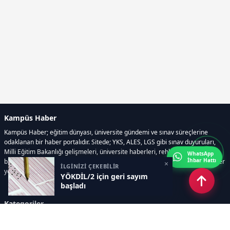
Kampüs Haber
Kampüs Haber; eğitim dünyası, üniversite gündemi ve sınav süreçlerine
odaklanan bir haber portalıdır. Sitede; YKS, ALES, LGS gibi sınav duyuruları,
Milli Eğitim Bakanlığı gelişmeleri, üniversite haberleri, rehberlik içerikleri,
WhatsApp
İhbar Hattı
bilim ve teknoloji alanındaki yenilikler ile öğrenci yaşamına dair güncel bilgiler
×
İLGİNİZİ ÇEKEBİLİR
yer alır.
YÖKDİL/2 için geri sayım
başladı
Kategoriler
GÜNDEM
SINAVLAR VE YERLEŞTİRME