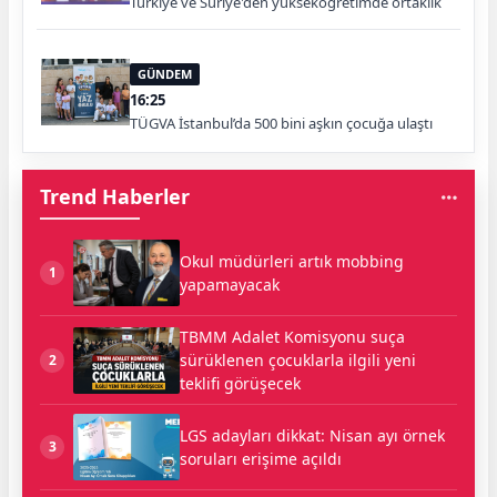
Türkiye ve Suriye'den yükseköğretimde ortaklık
GÜNDEM
16:25
TÜGVA İstanbul’da 500 bini aşkın çocuğa ulaştı
Trend Haberler
Okul müdürleri artık mobbing
1
yapamayacak
TBMM Adalet Komisyonu suça
sürüklenen çocuklarla ilgili yeni
2
teklifi görüşecek
LGS adayları dikkat: Nisan ayı örnek
3
soruları erişime açıldı