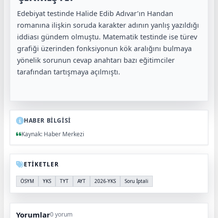
Edebiyat testinde Halide Edib Adıvar’ın Handan
romanına ilişkin soruda karakter adının yanlış yazıldığı
iddiası gündem olmuştu. Matematik testinde ise türev
grafiği üzerinden fonksiyonun kök aralığını bulmaya
yönelik sorunun cevap anahtarı bazı eğitimciler
tarafından tartışmaya açılmıştı.
HABER BİLGİSİ
Kaynak: Haber Merkezi
ETİKETLER
ÖSYM
YKS
TYT
AYT
2026-YKS
Soru İptali
Yorumlar
0 yorum