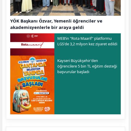
YÖK Başkanı Özvar, Yemenli öğrenciler ve
akademisyenlerle bir araya geldi
MEB’in "Rota Maarif" platformu
LGS'de 3,2 milyon kez ziyaret edildi
Kayseri Büyükşehir'den
öğrencilere 5 bin TL eğitim desteği
başvurular başladı