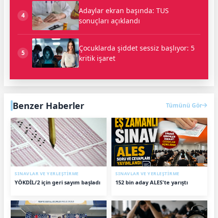
Adaylar ekran başında: TUS
4
sonuçları açıklandı
Çocuklarda şiddet sessiz başlıyor: 5
5
kritik işaret
Benzer Haberler
Tümünü Gör
SINAVLAR VE YERLEŞTİRME
SINAVLAR VE YERLEŞTİRME
YÖKDİL/2 için geri sayım başladı
152 bin aday ALES'te yarıştı