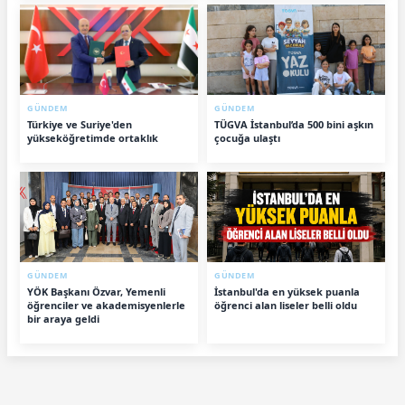
GÜNDEM
GÜNDEM
Türkiye ve Suriye'den
TÜGVA İstanbul’da 500 bini aşkın
yükseköğretimde ortaklık
çocuğa ulaştı
GÜNDEM
GÜNDEM
YÖK Başkanı Özvar, Yemenli
İstanbul'da en yüksek puanla
öğrenciler ve akademisyenlerle
öğrenci alan liseler belli oldu
bir araya geldi