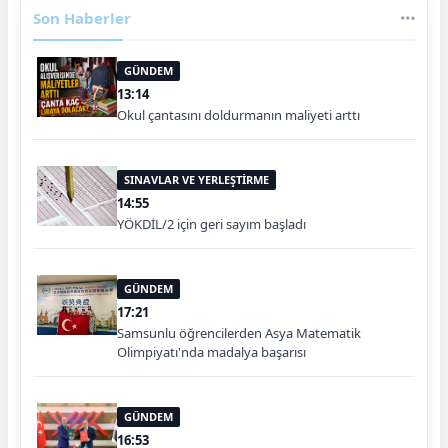
Son Haberler
GÜNDEM
13:14
Okul çantasını doldurmanın maliyeti arttı
SINAVLAR VE YERLEŞTİRME
14:55
YÖKDİL/2 için geri sayım başladı
GÜNDEM
17:21
Samsunlu öğrencilerden Asya Matematik
Olimpiyatı'nda madalya başarısı
GÜNDEM
16:53