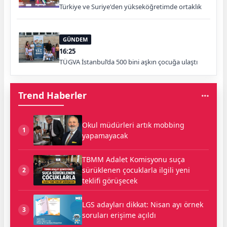
Türkiye ve Suriye'den yükseköğretimde ortaklık
GÜNDEM
16:25
TÜGVA İstanbul’da 500 bini aşkın çocuğa ulaştı
Trend Haberler
Okul müdürleri artık mobbing
1
yapamayacak
TBMM Adalet Komisyonu suça
sürüklenen çocuklarla ilgili yeni
2
teklifi görüşecek
LGS adayları dikkat: Nisan ayı örnek
3
soruları erişime açıldı