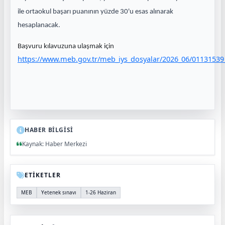
ile ortaokul başarı puanının yüzde 30'u esas alınarak
hesaplanacak.
Başvuru kılavuzuna ulaşmak için
https://www.meb.gov.tr/meb_iys_dosyalar/2026_06/01131
HABER BİLGİSİ
Kaynak: Haber Merkezi
ETİKETLER
MEB
Yetenek sınavı
1-26 Haziran