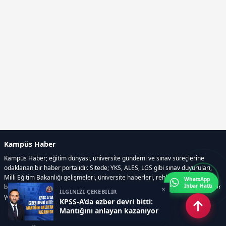
Kampüs Haber
Kampüs Haber; eğitim dünyası, üniversite gündemi ve sınav süreçlerine
odaklanan bir haber portalıdır. Sitede; YKS, ALES, LGS gibi sınav duyuruları,
Milli Eğitim Bakanlığı gelişmeleri, üniversite haberleri, rehberlik içerikleri,
WhatsApp
İhbar Hattı
bilim ve teknoloji alanındaki yenilikler ile öğrenci yaşamına dair güncel bilgiler
×
İLGİNİZİ ÇEKEBİLİR
yer alır.
KPSS-A’da ezber devri bitti:
Mantığını anlayan kazanıyor