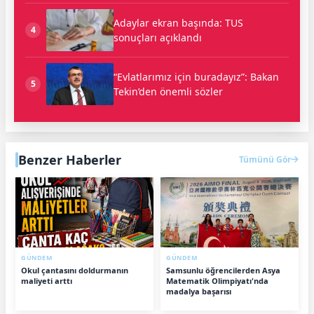
Adaylar ekran başında: TUS
4
sonuçları açıklandı
“Evlatlarımız için buradayız”: Bakan
5
Tekin’den önemli sözler
Benzer Haberler
Tümünü Gör
GÜNDEM
GÜNDEM
Okul çantasını doldurmanın
Samsunlu öğrencilerden Asya
maliyeti arttı
Matematik Olimpiyatı'nda
madalya başarısı