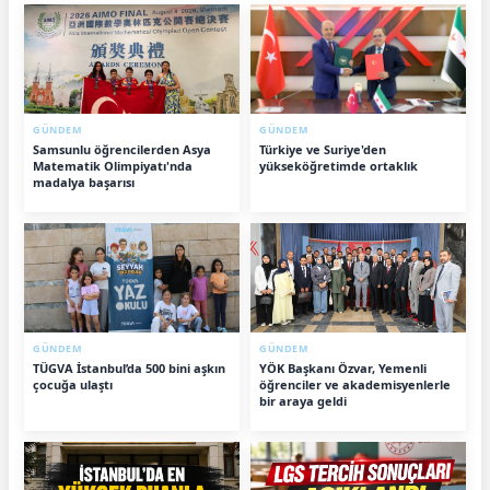
GÜNDEM
GÜNDEM
Samsunlu öğrencilerden Asya
Türkiye ve Suriye'den
Matematik Olimpiyatı'nda
yükseköğretimde ortaklık
madalya başarısı
GÜNDEM
GÜNDEM
TÜGVA İstanbul’da 500 bini aşkın
YÖK Başkanı Özvar, Yemenli
çocuğa ulaştı
öğrenciler ve akademisyenlerle
bir araya geldi