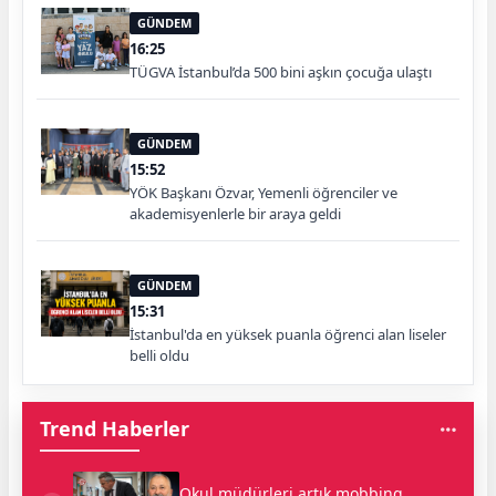
GÜNDEM
16:25
TÜGVA İstanbul’da 500 bini aşkın çocuğa ulaştı
GÜNDEM
15:52
YÖK Başkanı Özvar, Yemenli öğrenciler ve
akademisyenlerle bir araya geldi
GÜNDEM
15:31
İstanbul'da en yüksek puanla öğrenci alan liseler
belli oldu
Trend Haberler
Okul müdürleri artık mobbing