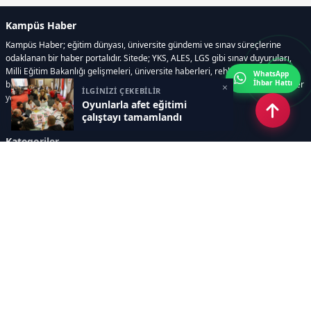
Kampüs Haber
Kampüs Haber; eğitim dünyası, üniversite gündemi ve sınav süreçlerine
odaklanan bir haber portalıdır. Sitede; YKS, ALES, LGS gibi sınav duyuruları,
Milli Eğitim Bakanlığı gelişmeleri, üniversite haberleri, rehberlik içerikleri,
WhatsApp
İhbar Hattı
bilim ve teknoloji alanındaki yenilikler ile öğrenci yaşamına dair güncel bilgiler
×
İLGİNİZİ ÇEKEBİLİR
yer alır.
Oyunlarla afet eğitimi
çalıştayı tamamlandı
Kategoriler
GÜNDEM
SINAVLAR VE YERLEŞTİRME
OKULLAR VE ÜNİVERSİTELER
REHBERLİK
BİLİM TEKNOLOJİ
KAMPÜS ÖZEL
Sayfalar
AÇIK RIZA METNİ
ÇEREZ POLİTİKASI
AYDINLATMA METNİ
VERİ İHLALİ PROSEDÜRÜ