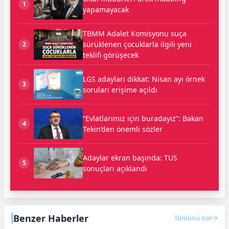
1
yapamayacak
TBMM Adalet Komisyonu suça
sürüklenen çocuklarla ilgili yeni
2
teklifi görüşecek
LGS adayları dikkat: Nisan ayı örnek
3
soruları erişime açıldı
“Evlatlarımız için buradayız”: Bakan
4
Tekin’den önemli sözler
Adaylar ekran başında: TUS
5
sonuçları açıklandı
Benzer Haberler
Tümünü Gör