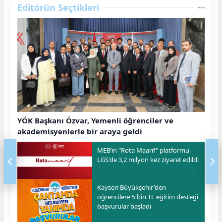
Editörün Seçtikleri
YÖK Başkanı Özvar, Yemenli öğrenciler ve
akademisyenlerle bir araya geldi
MEB’in "Rota Maarif" platformu
LGS'de 3,2 milyon kez ziyaret edildi
Kayseri Büyükşehir'den
öğrencilere 5 bin TL eğitim desteği
başvurular başladı