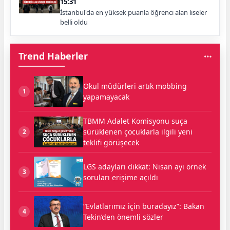
15:31
İstanbul'da en yüksek puanla öğrenci alan liseler
belli oldu
Trend Haberler
Okul müdürleri artık mobbing
1
yapamayacak
TBMM Adalet Komisyonu suça
sürüklenen çocuklarla ilgili yeni
2
teklifi görüşecek
LGS adayları dikkat: Nisan ayı örnek
3
soruları erişime açıldı
“Evlatlarımız için buradayız”: Bakan
4
Tekin’den önemli sözler