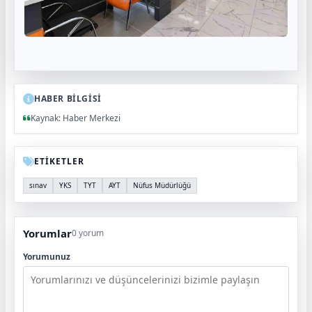
HABER BİLGİSİ
Kaynak: Haber Merkezi
ETİKETLER
sınav
YKS
TYT
AYT
Nüfus Müdürlüğü
Yorumlar
0 yorum
Yorumunuz