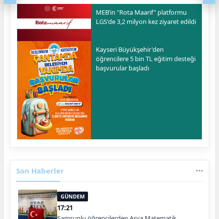
MEB’in "Rota Maarif" platformu
LGS'de 3,2 milyon kez ziyaret edildi
Kayseri Büyükşehir'den
öğrencilere 5 bin TL eğitim desteği
başvurular başladı
Son Haberler
GÜNDEM
17:21
Samsunlu öğrencilerden Asya Matematik