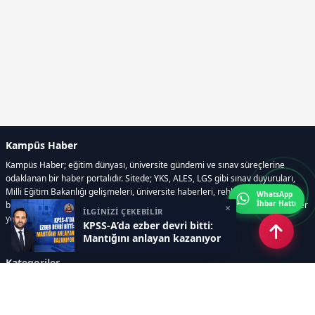
Kampüs Haber
Kampüs Haber; eğitim dünyası, üniversite gündemi ve sınav süreçlerine
odaklanan bir haber portalıdır. Sitede; YKS, ALES, LGS gibi sınav duyuruları,
Milli Eğitim Bakanlığı gelişmeleri, üniversite haberleri, rehberlik içerikleri,
WhatsApp
İhbar Hattı
bilim ve teknoloji alanındaki yenilikler ile öğrenci yaşamına dair güncel bilgiler
×
İLGİNİZİ ÇEKEBİLİR
yer alır.
KPSS-A’da ezber devri bitti:
Mantığını anlayan kazanıyor
Kategoriler
GÜNDEM
SINAVLAR VE YERLEŞTİRME
OKULLAR VE ÜNİVERSİTELER
REHBERLİK