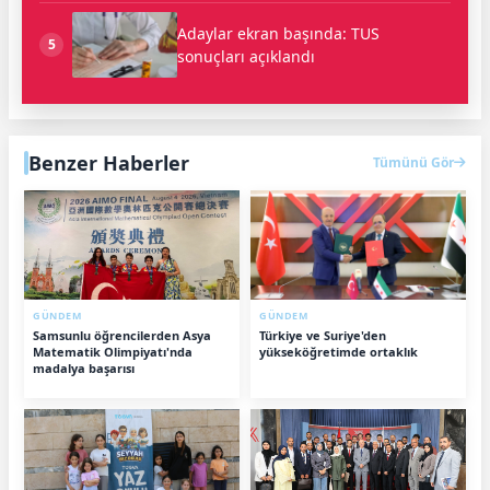
Adaylar ekran başında: TUS
5
sonuçları açıklandı
Benzer Haberler
Tümünü Gör
GÜNDEM
GÜNDEM
Samsunlu öğrencilerden Asya
Türkiye ve Suriye'den
Matematik Olimpiyatı'nda
yükseköğretimde ortaklık
madalya başarısı