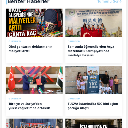
Benzer Haberler
Tümünü Gör
GÜNDEM
GÜNDEM
Okul çantasını doldurmanın
Samsunlu öğrencilerden Asya
maliyeti arttı
Matematik Olimpiyatı'nda
madalya başarısı
GÜNDEM
GÜNDEM
Türkiye ve Suriye'den
TÜGVA İstanbul’da 500 bini aşkın
yükseköğretimde ortaklık
çocuğa ulaştı