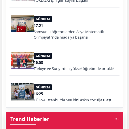
YÖKDİL/2 için geri sayım başladı
GÜNDEM
17:21
Samsunlu öğrencilerden Asya Matematik
Olimpiyatı'nda madalya başarısı
GÜNDEM
16:53
Türkiye ve Suriye'den yükseköğretimde ortaklık
GÜNDEM
16:25
TÜGVA İstanbul’da 500 bini aşkın çocuğa ulaştı
Trend Haberler