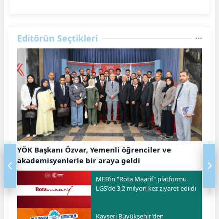
Editörün Seçtikleri
YÖK Başkanı Özvar, Yemenli öğrenciler ve
akademisyenlerle bir araya geldi
MEB’in "Rota Maarif" platformu
LGS'de 3,2 milyon kez ziyaret edildi
Kayseri Büyükşehir'den