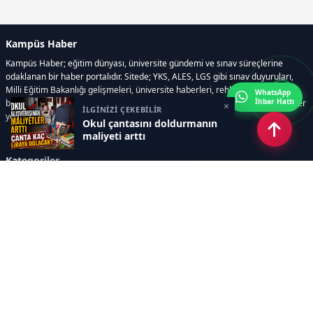
Kampüs Haber
Kampüs Haber; eğitim dünyası, üniversite gündemi ve sınav süreçlerine
odaklanan bir haber portalıdır. Sitede; YKS, ALES, LGS gibi sınav duyuruları,
Milli Eğitim Bakanlığı gelişmeleri, üniversite haberleri, rehberlik içerikleri,
WhatsApp
İhbar Hattı
bilim ve teknoloji alanındaki yenilikler ile öğrenci yaşamına dair güncel bilgiler
×
İLGİNİZİ ÇEKEBİLİR
yer alır.
Okul çantasını doldurmanın
maliyeti arttı
Kategoriler
GÜNDEM
SINAVLAR VE YERLEŞTİRME
OKULLAR VE ÜNİVERSİTELER
REHBERLİK
BİLİM TEKNOLOJİ
KAMPÜS ÖZEL
Sayfalar
AÇIK RIZA METNİ
ÇEREZ POLİTİKASI
AYDINLATMA METNİ
VERİ İHLALİ PROSEDÜRÜ