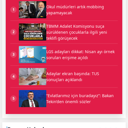
Okul müdürleri artık mobbing
1
yapamayacak
TBMM Adalet Komisyonu suça
sürüklenen çocuklarla ilgili yeni
2
teklifi görüşecek
LGS adayları dikkat: Nisan ayı örnek
3
soruları erişime açıldı
Adaylar ekran başında: TUS
4
sonuçları açıklandı
“Evlatlarımız için buradayız”: Bakan
5
Tekin’den önemli sözler