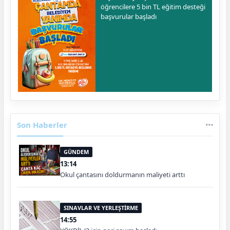
öğrencilere 5 bin TL eğitim desteği
başvurular başladı
Son Haberler
GÜNDEM
13:14
Okul çantasını doldurmanın maliyeti arttı
SINAVLAR VE YERLEŞTİRME
14:55