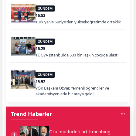
GÜNDEM
16:53
Türkiye ve Suriye'den yükseköğretimde ortaklık
GÜNDEM
16:25
TÜGVA İstanbul’da 500 bini aşkın çocuğa ulaştı
GÜNDEM
15:52
YÖK Başkanı Özvar, Yemenli öğrenciler ve
akademisyenlerle bir araya geldi
Trend Haberler
Okul müdürleri artık mobbing
1