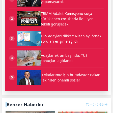
yapamayacak
TBMM Adalet Komisyonu suça
sürüklenen çocuklarla ilgili yeni
2
teklifi görüşecek
LGS adayları dikkat: Nisan ayı örnek
3
soruları erişime açıldı
Adaylar ekran başında: TUS
4
sonuçları açıklandı
“Evlatlarımız için buradayız”: Bakan
5
Tekin’den önemli sözler
Benzer Haberler
Tümünü Gör