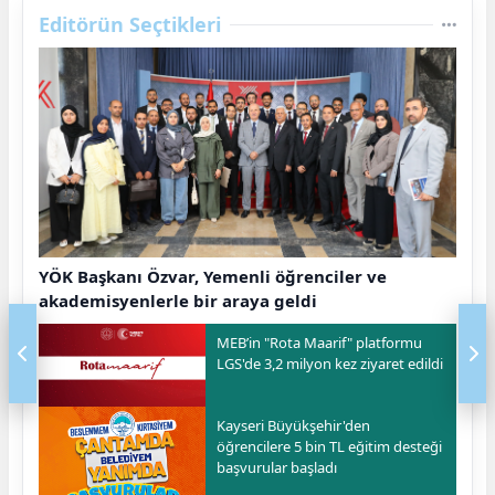
Editörün Seçtikleri
YÖK Başkanı Özvar, Yemenli öğrenciler ve
akademisyenlerle bir araya geldi
MEB’in "Rota Maarif" platformu
LGS'de 3,2 milyon kez ziyaret edildi
Kayseri Büyükşehir'den
öğrencilere 5 bin TL eğitim desteği
başvurular başladı