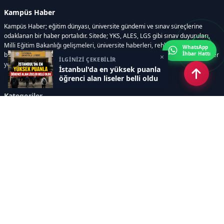
Kampüs Haber
Kampüs Haber; eğitim dünyası, üniversite gündemi ve sınav süreçlerine
odaklanan bir haber portalıdır. Sitede; YKS, ALES, LGS gibi sınav duyuruları,
Milli Eğitim Bakanlığı gelişmeleri, üniversite haberleri, rehberlik içerikleri,
WhatsApp
İhbar Hattı
bilim ve teknoloji alanındaki yenilikler ile öğrenci yaşamına dair güncel bilgiler
×
İLGİNİZİ ÇEKEBİLİR
yer alır.
İstanbul'da en yüksek puanla
öğrenci alan liseler belli oldu
Kategoriler
GÜNDEM
SINAVLAR VE YERLEŞTİRME
OKULLAR VE ÜNİVERSİTELER
REHBERLİK
BİLİM TEKNOLOJİ
KAMPÜS ÖZEL
Sayfalar
AÇIK RIZA METNİ
ÇEREZ POLİTİKASI
AYDINLATMA METNİ
VERİ İHLALİ PROSEDÜRÜ
VERİ SAKLAMA VE İMHA
İletişim