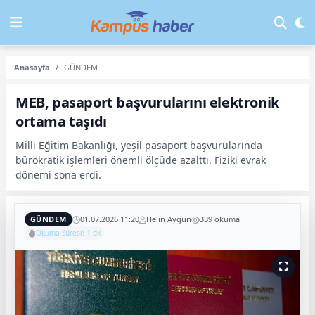
Anasayfa
GÜNDEM
MEB, pasaport başvurularını elektronik
ortama taşıdı
Milli Eğitim Bakanlığı, yeşil pasaport başvurularında
bürokratik işlemleri önemli ölçüde azalttı. Fiziki evrak
dönemi sona erdi.
GÜNDEM
01.07.2026 11:20
Helin Aygün
339 okuma
Okuma Süresi: 1 dk