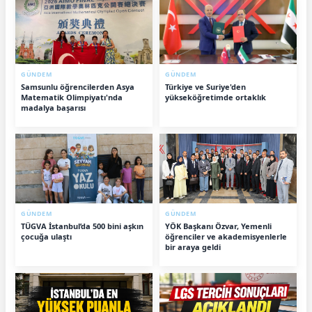
GÜNDEM
GÜNDEM
Samsunlu öğrencilerden Asya
Türkiye ve Suriye'den
Matematik Olimpiyatı'nda
yükseköğretimde ortaklık
madalya başarısı
GÜNDEM
GÜNDEM
TÜGVA İstanbul’da 500 bini aşkın
YÖK Başkanı Özvar, Yemenli
çocuğa ulaştı
öğrenciler ve akademisyenlerle
bir araya geldi