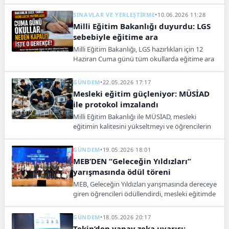
ölçüde azalttı. Fiziki evrak dönemi sona erdi.
SINAVLAR VE YERLEŞTİRME
•
10.06.2026 11:28
Milli Eğitim Bakanlığı duyurdu: LGS
sebebiyle eğitime ara
Milli Eğitim Bakanlığı, LGS hazırlıkları için 12
Haziran Cuma günü tüm okullarda eğitime ara
verdi. Sınav salonları ve okul binaları LGS için
hazırlanacak.
GÜNDEM
•
22.05.2026 17:17
Mesleki eğitim güçleniyor: MÜSİAD
ile protokol imzalandı
Milli Eğitim Bakanlığı ile MÜSİAD, mesleki
eğitimin kalitesini yükseltmeyi ve öğrencilerin
istihdamını kolaylaştırmayı hedefleyen
protokole imza attı.
GÜNDEM
•
19.05.2026 18:01
MEB’DEN “Geleceğin Yıldızları”
yarışmasında ödül töreni
MEB, Geleceğin Yıldızları yarışmasında dereceye
giren öğrencileri ödüllendirdi, mesleki eğitimde
sanat ve üretim temalı projeler öne çıktı.
GÜNDEM
•
18.05.2026 20:17
Tekin’den yapay zeka uyarısı: