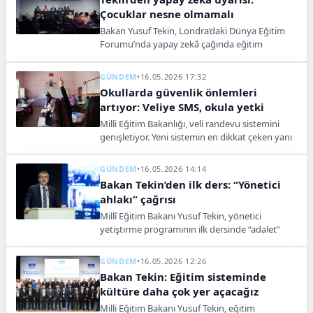
Çocuklar nesne olmamalı
Bakan Yusuf Tekin, Londra’daki Dünya Eğitim
Forumu’nda yapay zekâ çağında eğitim
sistemlerinin çocukların mahremiyetini
koruması gerektiğini vurguladı.
GÜNDEM
•
16.05.2026 17:32
Okullarda güvenlik önlemleri
artıyor: Veliye SMS, okula yetki
Milli Eğitim Bakanlığı, veli randevu sistemini
genişletiyor. Yeni sistemin en dikkat çeken yanı
ise okullara tanınan randevu alma yetkisi
olacak.
GÜNDEM
•
16.05.2026 14:14
Bakan Tekin’den ilk ders: “Yönetici
ahlakı” çağrısı
Millî Eğitim Bakanı Yusuf Tekin, yönetici
yetiştirme programının ilk dersinde “adalet”
vurgusu yaptı. Hazreti Ali’nin sözlerini
hatırlatan Tekin, “İmtihan yakınla başlar,
GÜNDEM
•
16.05.2026 12:26
sevdiğinize karşı da hakkaniyetten ayrılmayın”
Bakan Tekin: Eğitim sisteminde
dedi.
kültüre daha çok yer açacağız
Milli Eğitim Bakanı Yusuf Tekin, eğitim