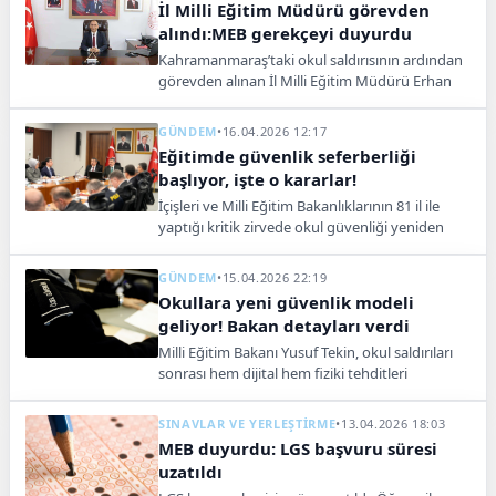
İl Milli Eğitim Müdürü görevden
alındı:MEB gerekçeyi duyurdu
Kahramanmaraş’taki okul saldırısının ardından
görevden alınan İl Milli Eğitim Müdürü Erhan
Baydur’la ilgili kararın gerekçesini Milli Eğitim
Bakanlığı açıkladı.
GÜNDEM
•
16.04.2026 12:17
Eğitimde güvenlik seferberliği
başlıyor, işte o kararlar!
İçişleri ve Milli Eğitim Bakanlıklarının 81 il ile
yaptığı kritik zirvede okul güvenliği yeniden
masaya yatırıldı. Erken müdahale sistemi ve sıkı
denetimler için düğmeye basıldı.
GÜNDEM
•
15.04.2026 22:19
Okullara yeni güvenlik modeli
geliyor! Bakan detayları verdi
Milli Eğitim Bakanı Yusuf Tekin, okul saldırıları
sonrası hem dijital hem fiziki tehditleri
kapsayan yeni güvenlik modelinin devreye
alınacağını duyurdu
SINAVLAR VE YERLEŞTİRME
•
13.04.2026 18:03
MEB duyurdu: LGS başvuru süresi
uzatıldı