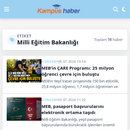
ETIKET
Toplam
16
haber
Milli Eğitim Bakanlığı
GÜNDEM
•
05.07.2026 10:59
MEB’in ÇARE Programı: 25 milyon
öğrenci çevre için buluştu
MEB’in Yeşil Vatan projesinde 150 bin etkinlik,
25,8 milyon öğrenci, 1,7 milyon öğretmen ve
3,9 milyon veli çevre için buluştu. Türkiye’nin en
kapsamlı okul temelli çevre hareketi.
GÜNDEM
•
01.07.2026 11:20
MEB, pasaport başvurularını
elektronik ortama taşıdı
Milli Eğitim Bakanlığı, yeşil pasaport
başvurularında bürokratik işlemleri önemli