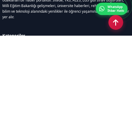
odaklanan bir haber portalıdır. Sitede; YKS, ALES, LGS gibi sınav duyuruları,
Milli Eğitim Bakanlığı gelişmeleri, üniversite haberleri, rehberlik içerikleri,
WhatsApp
İhbar Hattı
bilim ve teknoloji alanındaki yenilikler ile öğrenci yaşamına dair güncel bilgiler
yer alır.
Kategoriler
GÜNDEM
SINAVLAR VE YERLEŞTİRME
OKULLAR VE ÜNİVERSİTELER
REHBERLİK
BİLİM TEKNOLOJİ
KAMPÜS ÖZEL
Sayfalar
AÇIK RIZA METNİ
ÇEREZ POLİTİKASI
AYDINLATMA METNİ
VERİ İHLALİ PROSEDÜRÜ
VERİ SAKLAMA VE İMHA
İletişim
POLİTİKASI
RSS
Sitemap