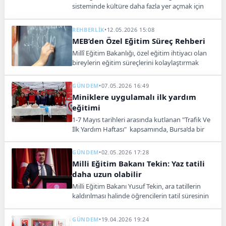
sisteminde kültüre daha fazla yer açmak için
çalışmalara devam ettiklerini söyledi.
REHBERLİK
•
12.05.2026 15:08
MEB’den Özel Eğitim Süreç Rehberi
Millî Eğitim Bakanlığı, özel eğitim ihtiyacı olan
bireylerin eğitim süreçlerini kolaylaştırmak
amacıyla "Özel Eğitim Süreç Rehberi (Aileler İçin
Yol Haritası)" hazırladı.
GÜNDEM
•
07.05.2026 16:49
Miniklere uygulamalı ilk yardım
eğitimi
1-7 Mayıs tarihleri arasında kutlanan "Trafik Ve
İlk Yardım Haftası" kapsamında, Bursa’da bir
okulda öğrencilere uygulamalı eğitim verildi.
GÜNDEM
•
02.05.2026 17:28
Milli Eğitim Bakanı Tekin: Yaz tatili
daha uzun olabilir
Milli Eğitim Bakanı Yusuf Tekin, ara tatillerin
kaldırılması halinde öğrencilerin tatil süresinin
kısalmayacağını, yaz tatilinin daha kesintisiz ve
uzun hale getirileceğini söyledi.
GÜNDEM
•
19.04.2026 19:24