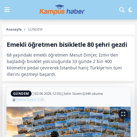
Anasayfa
GÜNDEM
Emekli öğretmen bisikletle 80 şehri gezdi
68 yaşındaki emekli öğretmen Mesut Dinçer, İzmir'den
başladığı bisiklet yolculuğunda 33 günde 2 bin 400
kilometre pedal çevirerek İstanbul hariç Türkiye'nin tüm
illerini gezmeyi başardı.
GÜNDEM
02.06.2026 12:03
Selin Sözen
346 okuma
Okuma Süresi: 2 dk