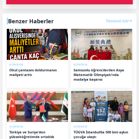
Benzer Haberler
Tümünü Gör
GÜNDEM
GÜNDEM
Okul çantasını doldurmanın
Samsunlu öğrencilerden Asya
maliyeti arttı
Matematik Olimpiyatı'nda
madalya başarısı
GÜNDEM
GÜNDEM
Türkiye ve Suriye'den
TÜGVA İstanbul’da 500 bini aşkın
yükseköğretimde ortaklık
çocuğa ulaştı