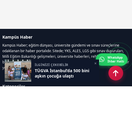
Kampüs Haber
Kampüs Haber; eğitim dünyası, üniversite gündemi ve sınav süreçlerine
odaklanan bir haber portalıdır. Sitede; YKS, ALES, LGS gibi sınav duyuruları,
Milli Eğitim Bakanlığı gelişmeleri, üniversite haberleri, rehberlik içerikleri,
WhatsApp
İhbar Hattı
bilim ve teknoloji alanındaki yenilikler ile öğrenci yaşamına dair güncel bilgiler
×
İLGİNİZİ ÇEKEBİLİR
yer alır.
TÜGVA İstanbul’da 500 bini
aşkın çocuğa ulaştı
Kategoriler
GÜNDEM
SINAVLAR VE YERLEŞTİRME
OKULLAR VE ÜNİVERSİTELER
REHBERLİK
BİLİM TEKNOLOJİ
KAMPÜS ÖZEL
Sayfalar