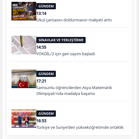
GÜNDEM
13:14
Okul çantasını doldurmanın maliyeti arttı
SINAVLAR VE YERLEŞTİRME
14:55
YÖKDİL/2 için geri sayım başladı
GÜNDEM
17:21
Samsunlu öğrencilerden Asya Matematik
Olimpiyatı'nda madalya başarısı
GÜNDEM
16:53
Türkiye ve Suriye'den yükseköğretimde ortaklık