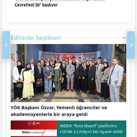
ÇevreFest'26" başlıyor
Editörün Seçtikleri
YÖK Başkanı Özvar, Yemenli öğrenciler ve
akademisyenlerle bir araya geldi
MEB’in "Rota Maarif" platformu
LGS'de 3,2 milyon kez ziyaret edildi