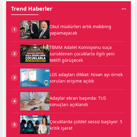
Trend Haberler
Okul müdürleri artık mobbing
1
yapamayacak
TBMM Adalet Komisyonu suça
sürüklenen çocuklarla ilgili yeni
2
teklifi görüşecek
LGS adayları dikkat: Nisan ayı örnek
3
soruları erişime açıldı
Adaylar ekran başında: TUS
4
sonuçları açıklandı
Çocuklarda şiddet sessiz başlıyor: 5
5
kritik işaret