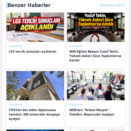
Benzer Haberler
Tümünü Gör
GÜNDEM
GÜNDEM
LGS tercih sonuçları açıklandı
Milli Eğitim Bakanı Yusuf Tekin,
Yüksek Askeri Şûra Toplantısı'na
katıldı
GÜNDEM
GÜNDEM
YÖK’ten dev bilim diplomasısı
MEB'den "Kristal Meşale"
hamlesi: 208 üniversite dünyaya
Ödülleri: Başvurular başlıyor
açılıyor