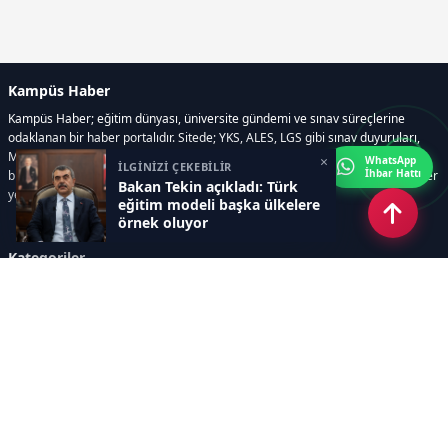
Kampüs Haber
Kampüs Haber; eğitim dünyası, üniversite gündemi ve sınav süreçlerine
odaklanan bir haber portalıdır. Sitede; YKS, ALES, LGS gibi sınav duyuruları,
Milli Eğitim Bakanlığı gelişmeleri, üniversite haberleri, rehberlik içerikleri,
×
WhatsApp
İLGİNİZİ ÇEKEBİLİR
İhbar Hattı
bilim ve teknoloji alanındaki yenilikler ile öğrenci yaşamına dair güncel bilgiler
Bakan Tekin açıkladı: Türk
yer alır.
eğitim modeli başka ülkelere
örnek oluyor
Kategoriler
GÜNDEM
SINAVLAR VE YERLEŞTİRME
OKULLAR VE ÜNİVERSİTELER
REHBERLİK
BİLİM TEKNOLOJİ
KAMPÜS ÖZEL
Sayfalar
AÇIK RIZA METNİ
ÇEREZ POLİTİKASI