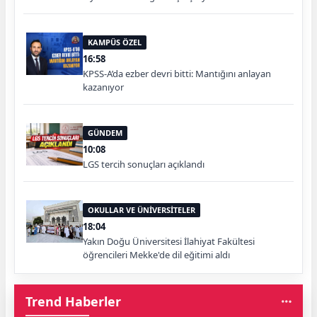
KAMPÜS ÖZEL
16:58
KPSS-A’da ezber devri bitti: Mantığını anlayan
kazanıyor
GÜNDEM
10:08
LGS tercih sonuçları açıklandı
OKULLAR VE ÜNİVERSİTELER
18:04
Yakın Doğu Üniversitesi İlahiyat Fakültesi
öğrencileri Mekke'de dil eğitimi aldı
Trend Haberler