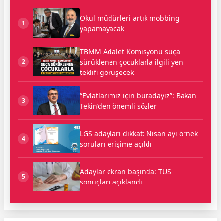
Okul müdürleri artık mobbing
1
yapamayacak
TBMM Adalet Komisyonu suça
sürüklenen çocuklarla ilgili yeni
2
teklifi görüşecek
“Evlatlarımız için buradayız”: Bakan
3
Tekin’den önemli sözler
LGS adayları dikkat: Nisan ayı örnek
4
soruları erişime açıldı
Adaylar ekran başında: TUS
5
sonuçları açıklandı