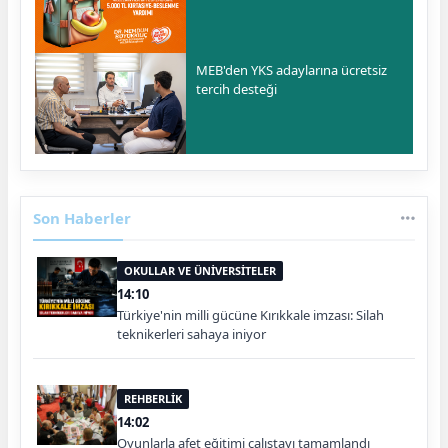
MEB'den YKS adaylarına ücretsiz
tercih desteği
Son Haberler
OKULLAR VE ÜNİVERSİTELER
14:10
Türkiye'nin milli gücüne Kırıkkale imzası: Silah
teknikerleri sahaya iniyor
REHBERLİK
14:02
Oyunlarla afet eğitimi çalıştayı tamamlandı