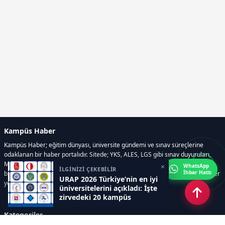
Kampüs Haber
Kampüs Haber; eğitim dünyası, üniversite gündemi ve sınav süreçlerine
odaklanan bir haber portalıdır. Sitede; YKS, ALES, LGS gibi sınav duyuruları,
Milli Eğitim Bakanlığı gelişmeleri, üniversite haberleri, rehberlik içerikleri,
×
WhatsApp
İLGİNİZİ ÇEKEBİLİR
İhbar Hattı
bilim ve teknoloji alanındaki yenilikler ile öğrenci yaşamına dair güncel bilgiler
URAP 2026 Türkiye’nin en iyi
yer alır.
üniversitelerini açıkladı: İşte
zirvedeki 20 kampüs
Kategoriler