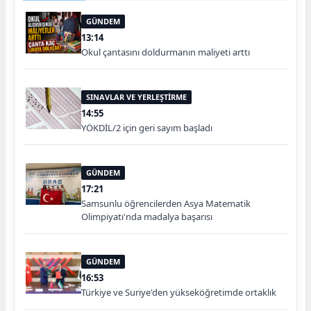
GÜNDEM
13:14
Okul çantasını doldurmanın maliyeti arttı
SINAVLAR VE YERLEŞTİRME
14:55
YÖKDİL/2 için geri sayım başladı
GÜNDEM
17:21
Samsunlu öğrencilerden Asya Matematik
Olimpiyatı'nda madalya başarısı
GÜNDEM
16:53
Türkiye ve Suriye'den yükseköğretimde ortaklık