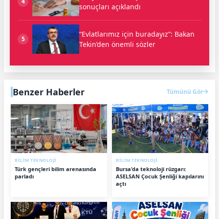
4
sonuçları açıklandı
“Evlatlarımız için buradayız”: Bakan
5
Tekin’den önemli sözler
Benzer Haberler
Tümünü Gör
BİLİM TEKNOLOJİ
BİLİM TEKNOLOJİ
Türk gençleri bilim arenasında
Bursa'da teknoloji rüzgarı:
parladı
ASELSAN Çocuk Şenliği kapılarını
açtı