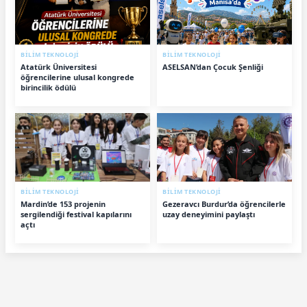
BİLİM TEKNOLOJİ
BİLİM TEKNOLOJİ
Atatürk Üniversitesi
ASELSAN’dan Çocuk Şenliği
öğrencilerine ulusal kongrede
birincilik ödülü
BİLİM TEKNOLOJİ
BİLİM TEKNOLOJİ
Mardin’de 153 projenin
Gezeravcı Burdur’da öğrencilerle
sergilendiği festival kapılarını
uzay deneyimini paylaştı
açtı