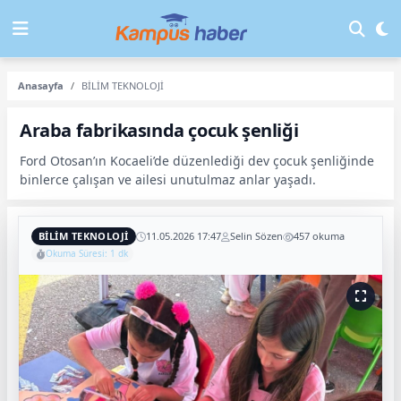
Anasayfa
BİLİM TEKNOLOJİ
Araba fabrikasında çocuk şenliği
Ford Otosan’ın Kocaeli’de düzenlediği dev çocuk şenliğinde
binlerce çalışan ve ailesi unutulmaz anlar yaşadı.
BİLİM TEKNOLOJİ
11.05.2026 17:47
Selin Sözen
457 okuma
Okuma Süresi: 1 dk