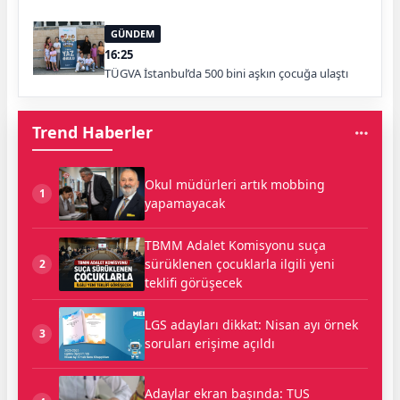
GÜNDEM
16:25
TÜGVA İstanbul’da 500 bini aşkın çocuğa ulaştı
Trend Haberler
Okul müdürleri artık mobbing
1
yapamayacak
TBMM Adalet Komisyonu suça
sürüklenen çocuklarla ilgili yeni
2
teklifi görüşecek
LGS adayları dikkat: Nisan ayı örnek
3
soruları erişime açıldı
Adaylar ekran başında: TUS