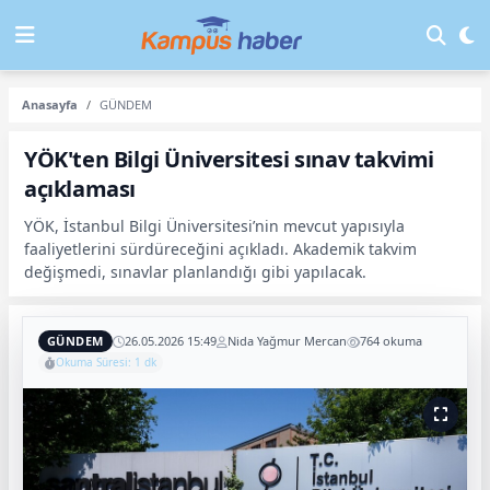
Anasayfa
GÜNDEM
YÖK'ten Bilgi Üniversitesi sınav takvimi
açıklaması
YÖK, İstanbul Bilgi Üniversitesi’nin mevcut yapısıyla
faaliyetlerini sürdüreceğini açıkladı. Akademik takvim
değişmedi, sınavlar planlandığı gibi yapılacak.
GÜNDEM
26.05.2026 15:49
Nida Yağmur Mercan
764 okuma
Okuma Süresi: 1 dk