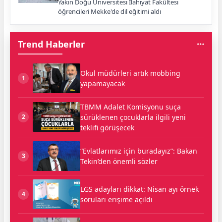
Yakın Doğu Üniversitesi İlahiyat Fakültesi
öğrencileri Mekke'de dil eğitimi aldı
Trend Haberler
Okul müdürleri artık mobbing
1
yapamayacak
TBMM Adalet Komisyonu suça
sürüklenen çocuklarla ilgili yeni
2
teklifi görüşecek
“Evlatlarımız için buradayız”: Bakan
3
Tekin’den önemli sözler
LGS adayları dikkat: Nisan ayı örnek
4
soruları erişime açıldı