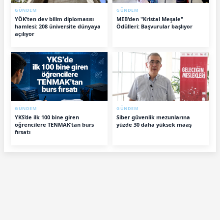
GÜNDEM
GÜNDEM
YÖK’ten dev bilim diplomasısı
MEB'den "Kristal Meşale"
hamlesi: 208 üniversite dünyaya
Ödülleri: Başvurular başlıyor
açılıyor
GÜNDEM
GÜNDEM
YKS’de ilk 100 bine giren
Siber güvenlik mezunlarına
öğrencilere TENMAK’tan burs
yüzde 30 daha yüksek maaş
fırsatı