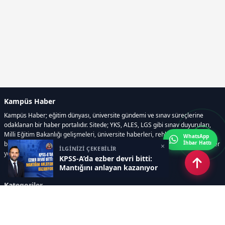
Kampüs Haber
Kampüs Haber; eğitim dünyası, üniversite gündemi ve sınav süreçlerine
odaklanan bir haber portalıdır. Sitede; YKS, ALES, LGS gibi sınav duyuruları,
Milli Eğitim Bakanlığı gelişmeleri, üniversite haberleri, rehberlik içerikleri,
WhatsApp
İhbar Hattı
bilim ve teknoloji alanındaki yenilikler ile öğrenci yaşamına dair güncel bilgiler
×
İLGİNİZİ ÇEKEBİLİR
yer alır.
KPSS-A’da ezber devri bitti:
Mantığını anlayan kazanıyor
Kategoriler
GÜNDEM
SINAVLAR VE YERLEŞTİRME
OKULLAR VE ÜNİVERSİTELER
REHBERLİK