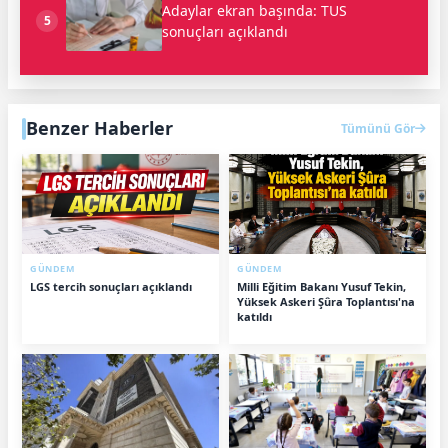
Adaylar ekran başında: TUS
5
sonuçları açıklandı
Benzer Haberler
Tümünü Gör
GÜNDEM
GÜNDEM
LGS tercih sonuçları açıklandı
Milli Eğitim Bakanı Yusuf Tekin,
Yüksek Askeri Şûra Toplantısı'na
katıldı