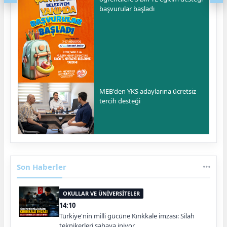
başvurular başladı
MEB'den YKS adaylarına ücretsiz
tercih desteği
Son Haberler
OKULLAR VE ÜNİVERSİTELER
14:10
Türkiye'nin milli gücüne Kırıkkale imzası: Silah
teknikerleri sahaya iniyor