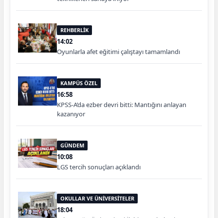
REHBERLİK
14:02
Oyunlarla afet eğitimi çalıştayı tamamlandı
KAMPÜS ÖZEL
16:58
KPSS-A’da ezber devri bitti: Mantığını anlayan
kazanıyor
GÜNDEM
10:08
LGS tercih sonuçları açıklandı
OKULLAR VE ÜNİVERSİTELER
18:04