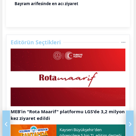
Bayram arifesinde en acı ziyaret
Editörün Seçtikleri
MEB’in "Rota Maarif" platformu LGS'de 3,2 milyon
kez ziyaret edildi
Kayseri Büyükşehir'den
öğrencilere 5 bin TL eğitim desteği