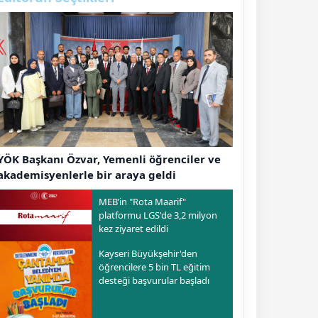
YÖK Başkanı Özvar, Yemenli öğrenciler ve
akademisyenlerle bir araya geldi
MEB’in "Rota Maarif"
platformu LGS'de 3,2 milyon
kez ziyaret edildi
Kayseri Büyükşehir'den
öğrencilere 5 bin TL eğitim
desteği başvurular başladı