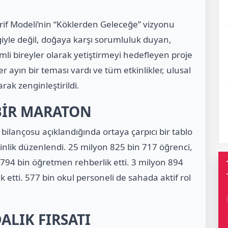
rif Modeli’nin “Köklerden Geleceğe” vizyonu
lgiyle değil, doğaya karşı sorumluluk duyan,
emli bireyler olarak yetiştirmeyi hedefleyen proje
er ayın bir teması vardı ve tüm etkinlikler, ulusal
ak zenginleştirildi.
BİR MARATON
bilançosu açıklandığında ortaya çarpıcı bir tablo
inlik
düzenlendi.
25 milyon 825 bin 717 öğrenci
,
 794 bin öğretmen
rehberlik etti.
3 milyon 894
k etti.
577 bin okul personeli
de sahada aktif rol
ALIK FIRSATI