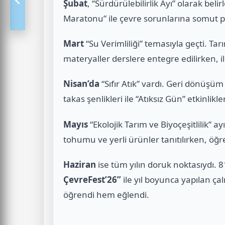
Şubat
, “Sürdürülebilirlik Ayı” olarak beli
Maratonu” ile çevre sorunlarına somut pr
Mart
“Su Verimliliği” temasıyla geçti. Ta
materyaller derslere entegre edilirken, i
Nisan’da
“Sıfır Atık” vardı. Geri dönüşüm 
takas şenlikleri ile “Atıksız Gün” etkinlikle
Mayıs
“Ekolojik Tarım ve Biyoçeşitlilik” a
tohumu ve yerli ürünler tanıtılırken, öğren
Haziran
ise tüm yılın doruk noktasıydı. 
ÇevreFest’26”
ile yıl boyunca yapılan ça
öğrendi hem eğlendi.