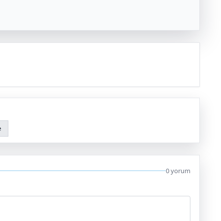
e
0 yorum