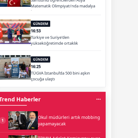
Samsunlu öğrencilerden Asya
Matematik Olimpiyatı'nda madalya
başarısı
GÜNDEM
16:53
Türkiye ve Suriye'den
yükseköğretimde ortaklık
GÜNDEM
16:25
TÜGVA İstanbul’da 500 bini aşkın
çocuğa ulaştı
Trend Haberler
Okul müdürleri artık mobbing
1
yapamayacak