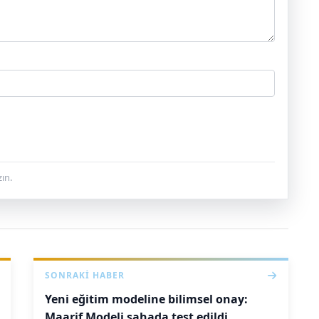
ın.
SONRAKI HABER
Yeni eğitim modeline bilimsel onay:
Maarif Modeli sahada test edildi