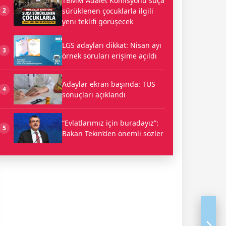
TBMM Adalet Komisyonu suça
sürüklenen çocuklarla ilgili
2
yeni teklifi görüşecek
LGS adayları dikkat: Nisan ayı
3
örnek soruları erişime açıldı
Adaylar ekran başında: TUS
4
sonuçları açıklandı
“Evlatlarımız için buradayız”:
5
Bakan Tekin’den önemli sözler