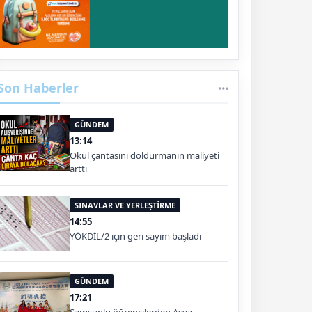
Son Haberler
GÜNDEM
13:14
Okul çantasını doldurmanın maliyeti
arttı
SINAVLAR VE YERLEŞTİRME
14:55
YÖKDİL/2 için geri sayım başladı
GÜNDEM
17:21