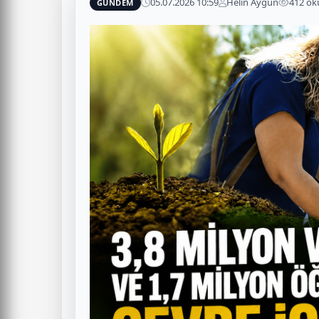
05.07.2026 10:59
Helin Aygün
412 o
GÜNDEM