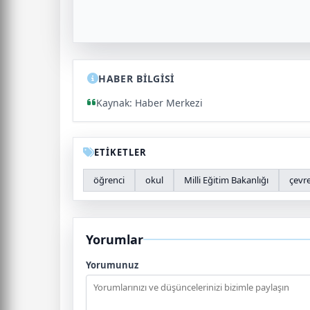
HABER BİLGİSİ
Kaynak: Haber Merkezi
ETİKETLER
öğrenci
okul
Milli Eğitim Bakanlığı
çevr
Yorumlar
Yorumunuz