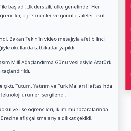
e başladı. İlk ders zili, ülke genelinde “Her
Öğrenciler, öğretmenler ve gönüllü aileler okul
ndi. Bakan Tekin’in video mesajıyla afet bilinci
iyle okullarda tatbikatlar yapıldı.
asım Millî Ağaçlandırma Günü vesilesiyle Atatürk
 taçlandırıldı.
e çıktı. Tutum, Yatırım ve Türk Malları Haftası’nda
 teknoloji ürünleri sergilendi.
aokul ve lise öğrencileri, iklim münazaralarında
sürecine afiş çalışmalarıyla dikkat çekildi.