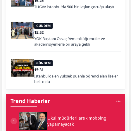
16:25
TÜGVA İstanbul’da 500 bini aşkın çocuğa ulaştı
GÜNDEM
15:52
YÖK Başkanı Özvar, Yemenli öğrenciler ve
akademisyenlerle bir araya geldi
GÜNDEM
15:31
İstanbul'da en yüksek puanla öğrenci alan liseler
belli oldu
Trend Haberler
Okul müdürleri artık mobbing
1
yapamayacak