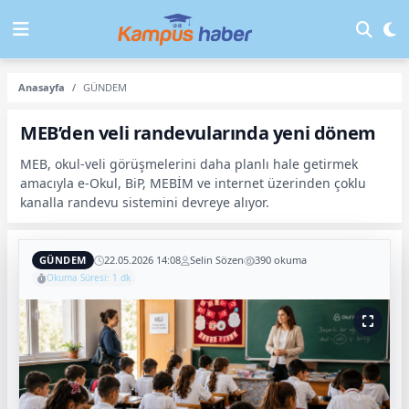
Anasayfa
GÜNDEM
MEB’den veli randevularında yeni dönem
MEB, okul-veli görüşmelerini daha planlı hale getirmek
amacıyla e-Okul, BiP, MEBİM ve internet üzerinden çoklu
kanalla randevu sistemini devreye alıyor.
GÜNDEM
22.05.2026 14:08
Selin Sözen
390 okuma
Okuma Süresi: 1 dk