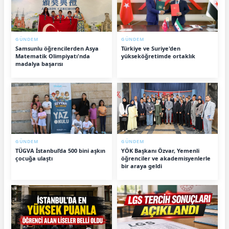
GÜNDEM
GÜNDEM
Samsunlu öğrencilerden Asya
Türkiye ve Suriye'den
Matematik Olimpiyatı'nda
yükseköğretimde ortaklık
madalya başarısı
GÜNDEM
GÜNDEM
TÜGVA İstanbul’da 500 bini aşkın
YÖK Başkanı Özvar, Yemenli
çocuğa ulaştı
öğrenciler ve akademisyenlerle
bir araya geldi