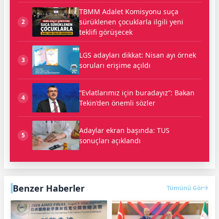
TBMM Adalet Komisyonu suça
sürüklenen çocuklarla ilgili yeni
2
teklifi görüşecek
LGS adayları dikkat: Nisan ayı örnek
3
soruları erişime açıldı
“Evlatlarımız için buradayız”: Bakan
4
Tekin’den önemli sözler
Adaylar ekran başında: TUS
5
sonuçları açıklandı
Benzer Haberler
Tümünü Gör