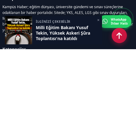
Kampüs Haber; eğitim dünyası, üniversite gündemi ve sınav süreçlerine
odaklanan bir haber portalıdır. Sitede; YKS, ALES, LGS gibi sınav duyuruları,
Milli Eğitim Bakanlığı gelişmeleri, üniversite haberleri, rehberlik içerikleri,
×
WhatsApp
İLGİNİZİ ÇEKEBİLİR
İhbar Hattı
bilim ve teknoloji alanındaki yenilikler ile öğrenci yaşamına dair güncel bilgiler
Milli Eğitim Bakanı Yusuf
yer alır.
Tekin, Yüksek Askeri Şûra
Toplantısı'na katıldı
Kategoriler
GÜNDEM
SINAVLAR VE YERLEŞTİRME
OKULLAR VE ÜNİVERSİTELER
REHBERLİK
BİLİM TEKNOLOJİ
KAMPÜS ÖZEL
Sayfalar
AÇIK RIZA METNİ
ÇEREZ POLİTİKASI
AYDINLATMA METNİ
VERİ İHLALİ PROSEDÜRÜ
VERİ SAKLAMA VE İMHA
İletişim
POLİTİKASI