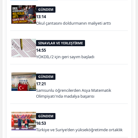
GÜNDEM
13:14
Okul çantasını doldurmanın maliyeti arttı
SINAVLAR VE YERLEŞTİRME
14:55
YÖKDİL/2 için geri sayım başladı
GÜNDEM
17:21
Samsunlu öğrencilerden Asya Matematik
Olimpiyatı'nda madalya başarısı
GÜNDEM
16:53
Türkiye ve Suriye'den yükseköğretimde ortaklık