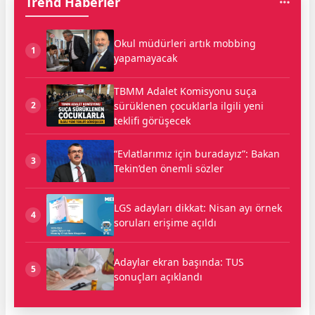
Trend Haberler
Okul müdürleri artık mobbing
1
yapamayacak
TBMM Adalet Komisyonu suça
sürüklenen çocuklarla ilgili yeni
2
teklifi görüşecek
“Evlatlarımız için buradayız”: Bakan
3
Tekin’den önemli sözler
LGS adayları dikkat: Nisan ayı örnek
4
soruları erişime açıldı
Adaylar ekran başında: TUS
5
sonuçları açıklandı