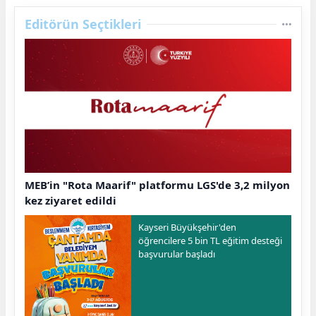
Editörün Seçtikleri
MEB’in "Rota Maarif" platformu LGS'de 3,2 milyon
kez ziyaret edildi
Kayseri Büyükşehir'den
öğrencilere 5 bin TL eğitim desteği
başvurular başladı