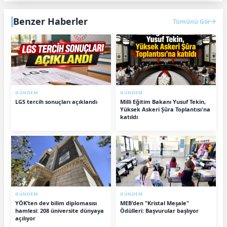
Benzer Haberler
Tümünü Gör
GÜNDEM
GÜNDEM
LGS tercih sonuçları açıklandı
Milli Eğitim Bakanı Yusuf Tekin,
Yüksek Askeri Şûra Toplantısı'na
katıldı
GÜNDEM
GÜNDEM
YÖK’ten dev bilim diplomasısı
MEB'den "Kristal Meşale"
hamlesi: 208 üniversite dünyaya
Ödülleri: Başvurular başlıyor
açılıyor