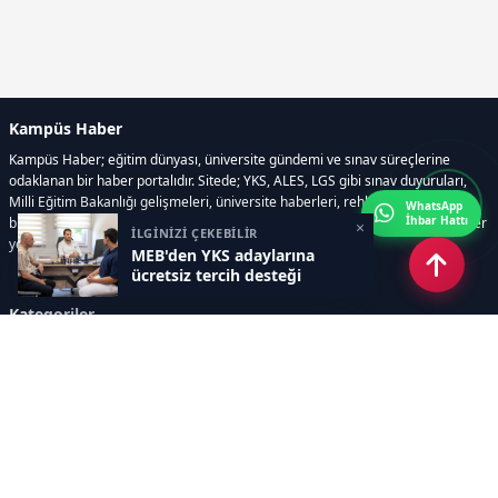
Kampüs Haber
Kampüs Haber; eğitim dünyası, üniversite gündemi ve sınav süreçlerine
odaklanan bir haber portalıdır. Sitede; YKS, ALES, LGS gibi sınav duyuruları,
Milli Eğitim Bakanlığı gelişmeleri, üniversite haberleri, rehberlik içerikleri,
WhatsApp
İhbar Hattı
bilim ve teknoloji alanındaki yenilikler ile öğrenci yaşamına dair güncel bilgiler
×
İLGİNİZİ ÇEKEBİLİR
yer alır.
MEB'den YKS adaylarına
ücretsiz tercih desteği
Kategoriler
GÜNDEM
SINAVLAR VE YERLEŞTİRME
OKULLAR VE ÜNİVERSİTELER
REHBERLİK
BİLİM TEKNOLOJİ
KAMPÜS ÖZEL
Sayfalar