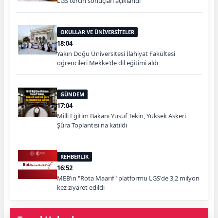
LGS tercih sonuçları açıklandı
OKULLAR VE ÜNİVERSİTELER
18:04
Yakın Doğu Üniversitesi İlahiyat Fakültesi
öğrencileri Mekke'de dil eğitimi aldı
GÜNDEM
17:04
Milli Eğitim Bakanı Yusuf Tekin, Yüksek Askeri
Şûra Toplantısı'na katıldı
REHBERLİK
16:52
MEB’in "Rota Maarif" platformu LGS'de 3,2 milyon
kez ziyaret edildi