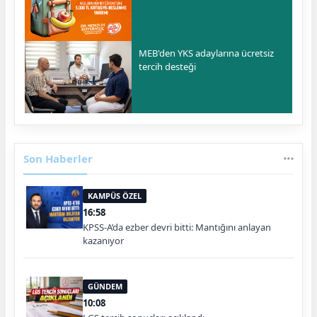
MEB'den YKS adaylarına ücretsiz
tercih desteği
Son Haberler
KAMPÜS ÖZEL
16:58
KPSS-A’da ezber devri bitti: Mantığını anlayan
kazanıyor
GÜNDEM
10:08