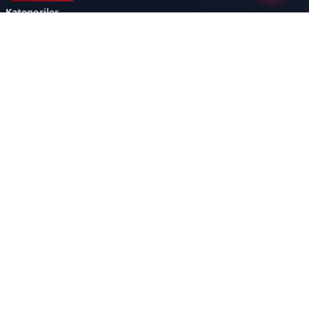
Kategoriler
GÜNDEM
SINAVLAR VE YERLEŞTİRME
OKULLAR VE ÜNİVERSİTELER
REHBERLİK
BİLİM TEKNOLOJİ
KAMPÜS ÖZEL
Sayfalar
AÇIK RIZA METNİ
ÇEREZ POLİTİKASI
AYDINLATMA METNİ
VERİ İHLALİ PROSEDÜRÜ
VERİ SAKLAMA VE İMHA
İletişim
POLİTİKASI
RSS
Sitemap
İletişim
İmaj Yayıncılık Reklam Pazarlama Ve Taahhüt Limited Şirketi