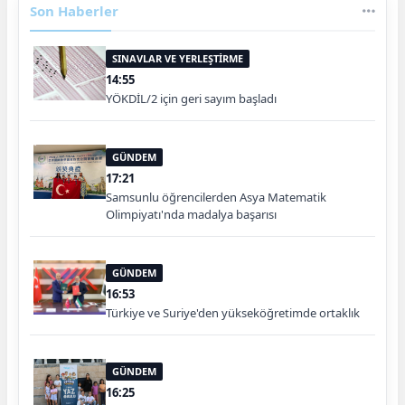
Son Haberler
SINAVLAR VE YERLEŞTİRME
14:55
YÖKDİL/2 için geri sayım başladı
GÜNDEM
17:21
Samsunlu öğrencilerden Asya Matematik
Olimpiyatı'nda madalya başarısı
GÜNDEM
16:53
Türkiye ve Suriye'den yükseköğretimde ortaklık
GÜNDEM
16:25