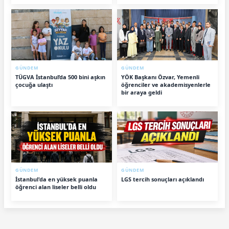
GÜNDEM
GÜNDEM
TÜGVA İstanbul’da 500 bini aşkın
YÖK Başkanı Özvar, Yemenli
çocuğa ulaştı
öğrenciler ve akademisyenlerle
bir araya geldi
GÜNDEM
GÜNDEM
İstanbul'da en yüksek puanla
LGS tercih sonuçları açıklandı
öğrenci alan liseler belli oldu