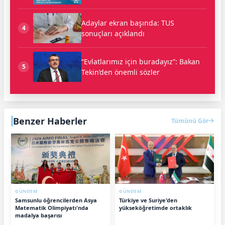
Adaylar ekran başında: TUS
4
sonuçları açıklandı
“Evlatlarımız için buradayız”: Bakan
5
Tekin’den önemli sözler
Benzer Haberler
Tümünü Gör
GÜNDEM
GÜNDEM
Samsunlu öğrencilerden Asya
Türkiye ve Suriye'den
Matematik Olimpiyatı'nda
yükseköğretimde ortaklık
madalya başarısı