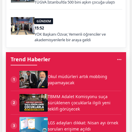
TÜGVA İstanbul’da 500 bini aşkın çocuğa ulaştı
GÜNDEM
15:52
YÖK Başkanı Özvar, Yemenli öğrenciler ve
akademisyenlerle bir araya geldi
Trend Haberler
Okul müdürleri artık mobbing
1
yapamayacak
TBMM Adalet Komisyonu suça
sürüklenen çocuklarla ilgili yeni
2
teklifi görüşecek
LGS adayları dikkat: Nisan ayı örnek
3
soruları erişime açıldı