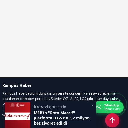
Kampüs Haber
Kampüs Haber; eğitim dünyası, üniversite gündemi ve sınav süreçlerine
odaklanan bir haber portalıdır. Sitede; YKS, ALES, LGS gibi sınav duyuruları,
Milli Eğitim Bakanlığı gelişmeleri, üniversite haberleri, rehberlik içerikleri,
×
WhatsApp
İLGİNİZİ ÇEKEBİLİR
İhbar Hattı
bilim ve teknoloji alanındaki yenilikler ile öğrenci yaşamına dair güncel bilgiler
MEB’in "Rota Maarif"
yer alır.
platformu LGS'de 3,2 milyon
kez ziyaret edildi