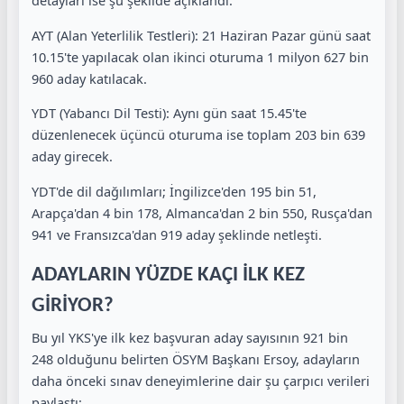
detayları ise şu şekilde açıklandı:
AYT (Alan Yeterlilik Testleri): 21 Haziran Pazar günü saat
10.15'te yapılacak olan ikinci oturuma 1 milyon 627 bin
960 aday katılacak.
YDT (Yabancı Dil Testi): Aynı gün saat 15.45'te
düzenlenecek üçüncü oturuma ise toplam 203 bin 639
aday girecek.
YDT'de dil dağılımları; İngilizce'den 195 bin 51,
Arapça'dan 4 bin 178, Almanca'dan 2 bin 550, Rusça'dan
941 ve Fransızca'dan 919 aday şeklinde netleşti.
ADAYLARIN YÜZDE KAÇI İLK KEZ
GİRİYOR?
Bu yıl YKS'ye ilk kez başvuran aday sayısının 921 bin
248 olduğunu belirten ÖSYM Başkanı Ersoy, adayların
daha önceki sınav deneyimlerine dair şu çarpıcı verileri
paylaştı: