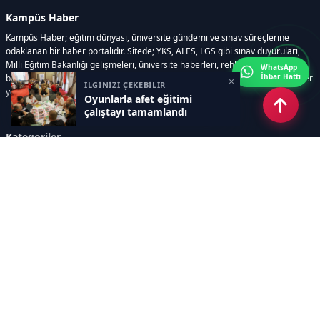
Kampüs Haber
Kampüs Haber; eğitim dünyası, üniversite gündemi ve sınav süreçlerine
odaklanan bir haber portalıdır. Sitede; YKS, ALES, LGS gibi sınav duyuruları,
Milli Eğitim Bakanlığı gelişmeleri, üniversite haberleri, rehberlik içerikleri,
WhatsApp
İhbar Hattı
bilim ve teknoloji alanındaki yenilikler ile öğrenci yaşamına dair güncel bilgiler
×
İLGİNİZİ ÇEKEBİLİR
yer alır.
Oyunlarla afet eğitimi
çalıştayı tamamlandı
Kategoriler
GÜNDEM
SINAVLAR VE YERLEŞTİRME
OKULLAR VE ÜNİVERSİTELER
REHBERLİK
BİLİM TEKNOLOJİ
KAMPÜS ÖZEL
Sayfalar
AÇIK RIZA METNİ
ÇEREZ POLİTİKASI
AYDINLATMA METNİ
VERİ İHLALİ PROSEDÜRÜ
VERİ SAKLAMA VE İMHA
İletişim