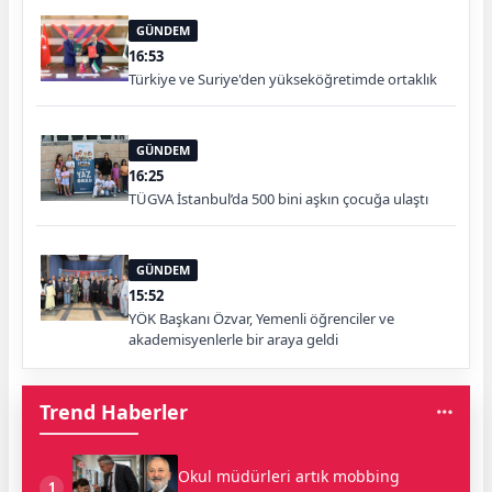
GÜNDEM
16:53
Türkiye ve Suriye'den yükseköğretimde ortaklık
GÜNDEM
16:25
TÜGVA İstanbul’da 500 bini aşkın çocuğa ulaştı
GÜNDEM
15:52
YÖK Başkanı Özvar, Yemenli öğrenciler ve
akademisyenlerle bir araya geldi
Trend Haberler
Okul müdürleri artık mobbing
1