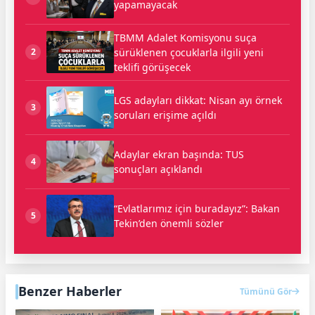
yapamayacak
TBMM Adalet Komisyonu suça
sürüklenen çocuklarla ilgili yeni
2
teklifi görüşecek
LGS adayları dikkat: Nisan ayı örnek
3
soruları erişime açıldı
Adaylar ekran başında: TUS
4
sonuçları açıklandı
“Evlatlarımız için buradayız”: Bakan
5
Tekin’den önemli sözler
Benzer Haberler
Tümünü Gör