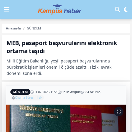
Anasayfa
GÜNDEM
MEB, pasaport başvurularını elektronik
ortama taşıdı
Milli Eğitim Bakanlığı, yeşil pasaport başvurularında
bürokratik işlemleri önemli ölçüde azalttı. Fiziki evrak
dönemi sona erdi.
GÜNDEM
01.07.2026 11:20
Helin Aygün
334 okuma
Okuma Süresi: 1 dk