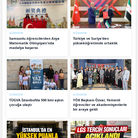
GÜNDEM
GÜNDEM
Samsunlu öğrencilerden Asya
Türkiye ve Suriye'den
Matematik Olimpiyatı'nda
yükseköğretimde ortaklık
madalya başarısı
GÜNDEM
GÜNDEM
TÜGVA İstanbul’da 500 bini aşkın
YÖK Başkanı Özvar, Yemenli
çocuğa ulaştı
öğrenciler ve akademisyenlerle
bir araya geldi