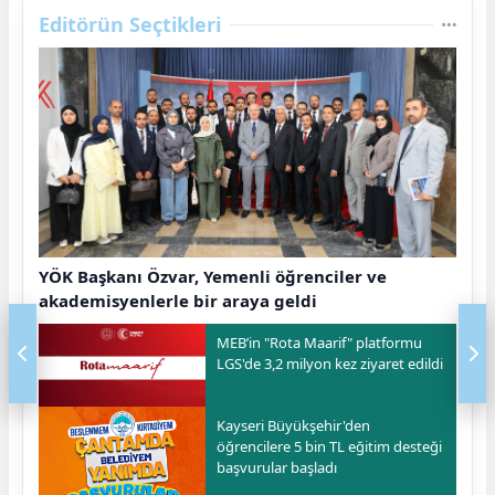
Editörün Seçtikleri
YÖK Başkanı Özvar, Yemenli öğrenciler ve
akademisyenlerle bir araya geldi
MEB’in "Rota Maarif" platformu
LGS'de 3,2 milyon kez ziyaret edildi
Kayseri Büyükşehir'den
öğrencilere 5 bin TL eğitim desteği
başvurular başladı