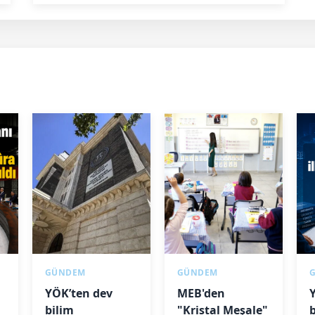
GÜNDEM
GÜNDEM
YÖK’ten dev
MEB'den
Y
bilim
"Kristal Meşale"