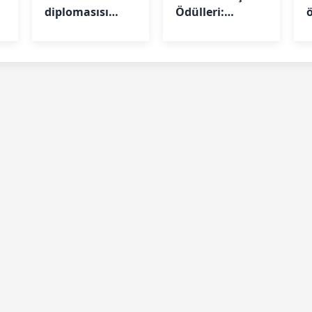
diplomasısı
Ödülleri:
hamlesi: 208
Başvurular
üniversite
başlıyor
b
dünyaya
açılıyor