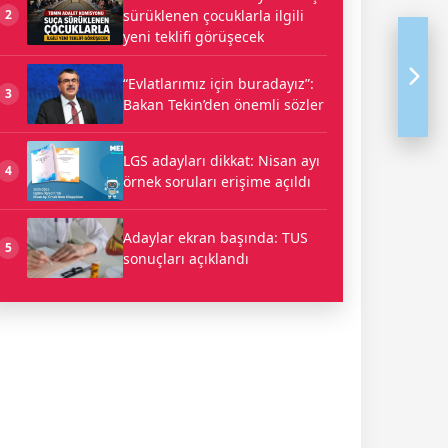
sürüklenen çocuklarla ilgili
2
yeni teklifi görüşecek
“Evlatlarımız için buradayız”:
3
Bakan Tekin’den önemli sözler
LGS adayları dikkat: Nisan ayı
4
örnek soruları erişime açıldı
Adaylar ekran başında: TUS
5
sonuçları açıklandı