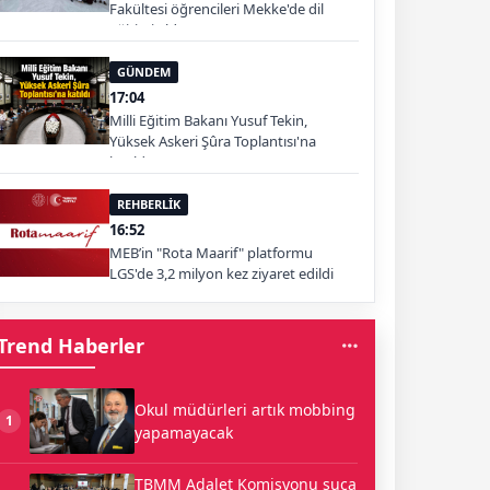
Fakültesi öğrencileri Mekke'de dil
eğitimi aldı
GÜNDEM
17:04
Milli Eğitim Bakanı Yusuf Tekin,
Yüksek Askeri Şûra Toplantısı'na
katıldı
REHBERLİK
16:52
MEB’in "Rota Maarif" platformu
LGS'de 3,2 milyon kez ziyaret edildi
Trend Haberler
Okul müdürleri artık mobbing
1
yapamayacak
TBMM Adalet Komisyonu suça