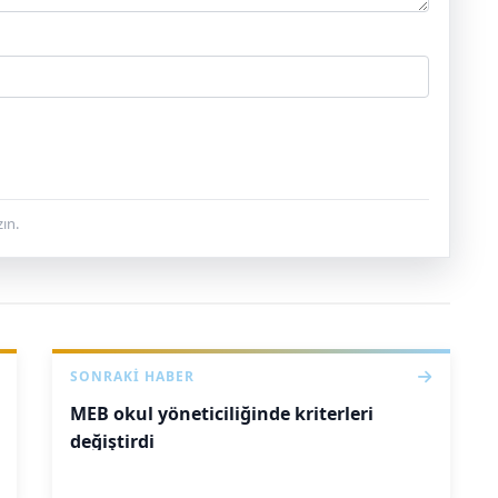
ın.
SONRAKI HABER
MEB okul yöneticiliğinde kriterleri
değiştirdi