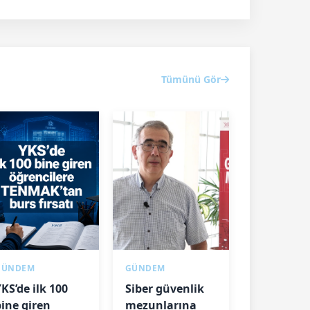
Tümünü Gör
GÜNDEM
GÜNDEM
KS’de ilk 100
Siber güvenlik
bine giren
mezunlarına