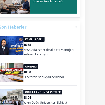
ücretsiz tercih desteği
Son Haberler
KAMPÜS ÖZEL
16:58
KPSS-A’da ezber devri bitti: Mantığını
anlayan kazanıyor
GÜNDEM
10:08
LGS tercih sonuçları açıklandı
OKULLAR VE ÜNİVERSİTELER
18:04
Yakın Doğu Üniversitesi İlahiyat