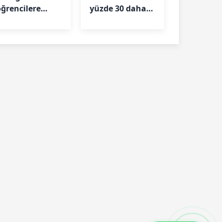
öğrencilere
yüzde 30 daha
TENMAK’tan
yüksek maaş
urs fırsatı