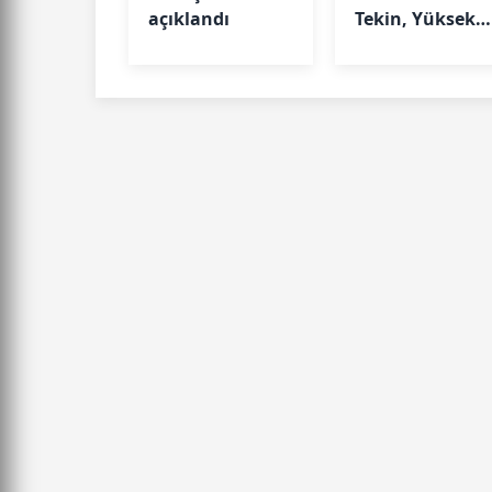
açıklandı
Tekin, Yüksek
Askeri Şûra
Toplantısı'na
katıldı