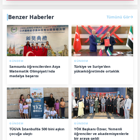
Benzer Haberler
Tümünü Gör
GÜNDEM
GÜNDEM
Samsunlu öğrencilerden Asya
Türkiye ve Suriye'den
Matematik Olimpiyatı'nda
yükseköğretimde ortaklık
madalya başarısı
GÜNDEM
GÜNDEM
TÜGVA İstanbul’da 500 bini aşkın
YÖK Başkanı Özvar, Yemenli
çocuğa ulaştı
öğrenciler ve akademisyenlerle
bir araya geldi