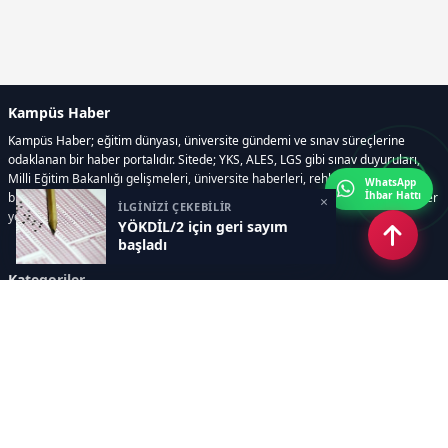
Kampüs Haber
Kampüs Haber; eğitim dünyası, üniversite gündemi ve sınav süreçlerine
odaklanan bir haber portalıdır. Sitede; YKS, ALES, LGS gibi sınav duyuruları,
Milli Eğitim Bakanlığı gelişmeleri, üniversite haberleri, rehberlik içerikleri,
WhatsApp
İhbar Hattı
bilim ve teknoloji alanındaki yenilikler ile öğrenci yaşamına dair güncel bilgiler
×
İLGİNİZİ ÇEKEBİLİR
yer alır.
YÖKDİL/2 için geri sayım
başladı
Kategoriler
GÜNDEM
SINAVLAR VE YERLEŞTİRME
OKULLAR VE ÜNİVERSİTELER
REHBERLİK
BİLİM TEKNOLOJİ
KAMPÜS ÖZEL
Sayfalar