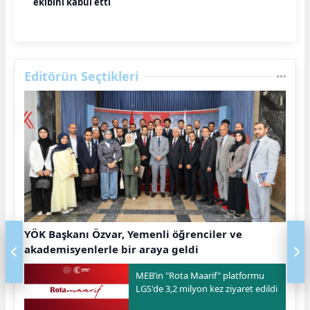
ekibini kabul etti
Editörün Seçtikleri
YÖK Başkanı Özvar, Yemenli öğrenciler ve
akademisyenlerle bir araya geldi
MEB’in "Rota Maarif" platformu
LGS'de 3,2 milyon kez ziyaret edildi