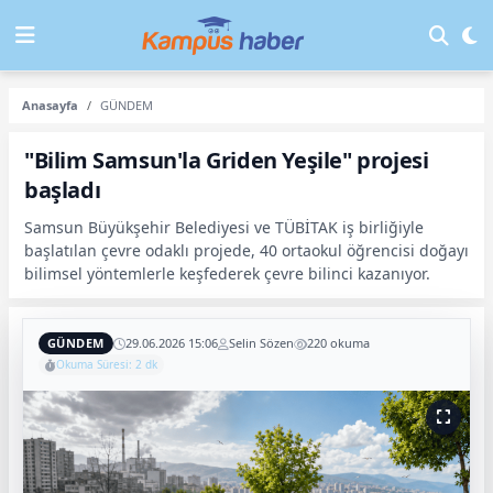
Anasayfa
GÜNDEM
"Bilim Samsun'la Griden Yeşile" projesi
başladı
Samsun Büyükşehir Belediyesi ve TÜBİTAK iş birliğiyle
başlatılan çevre odaklı projede, 40 ortaokul öğrencisi doğayı
bilimsel yöntemlerle keşfederek çevre bilinci kazanıyor.
GÜNDEM
29.06.2026 15:06
Selin Sözen
220 okuma
Okuma Süresi: 2 dk