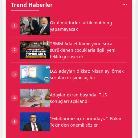
Trend Haberler
Okul müdürleri artık mobbing
1
yapamayacak
TBMM Adalet Komisyonu suça
sürüklenen çocuklarla ilgili yeni
2
teklifi görüşecek
LGS adayları dikkat: Nisan ayı örnek
3
soruları erişime açıldı
Adaylar ekran başında: TUS
4
sonuçları açıklandı
“Evlatlarımız için buradayız”: Bakan
5
Tekin’den önemli sözler