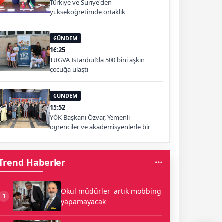
Türkiye ve Suriye'den
yükseköğretimde ortaklık
GÜNDEM
16:25
TÜGVA İstanbul’da 500 bini aşkın
çocuğa ulaştı
GÜNDEM
15:52
YÖK Başkanı Özvar, Yemenli
öğrenciler ve akademisyenlerle bir
araya geldi
Trend Haberler
Okul müdürleri artık mobbing
1
yapamayacak