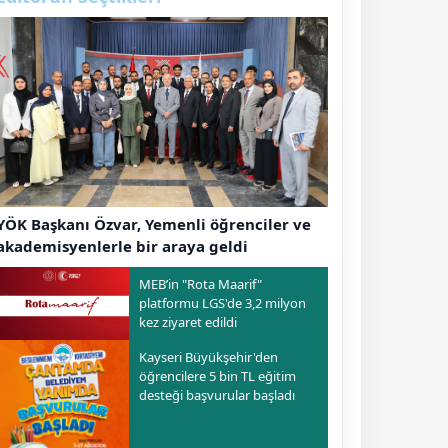
YÖK Başkanı Özvar, Yemenli öğrenciler ve
akademisyenlerle bir araya geldi
MEB’in "Rota Maarif"
platformu LGS'de 3,2 milyon
kez ziyaret edildi
Kayseri Büyükşehir'den
öğrencilere 5 bin TL eğitim
desteği başvurular başladı