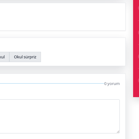
kul
Okul sürpriz
0 yorum