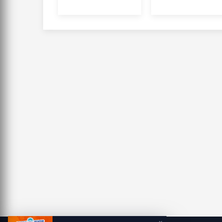
Olimpiyatı'nda
ortaklık
madalya
başarısı