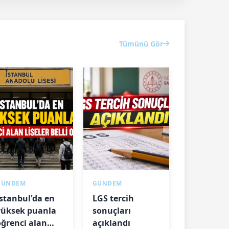
Tümünü Gör
GÜNDEM
GÜNDEM
İstanbul'da en
LGS tercih
yüksek puanla
sonuçları
öğrenci alan
açıklandı