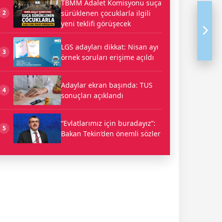
TBMM Adalet Komisyonu suça
sürüklenen çocuklarla ilgili
2
yeni teklifi görüşecek
LGS adayları dikkat: Nisan ayı
3
örnek soruları erişime açıldı
Adaylar ekran başında: TUS
4
sonuçları açıklandı
“Evlatlarımız için buradayız”:
5
Bakan Tekin’den önemli sözler