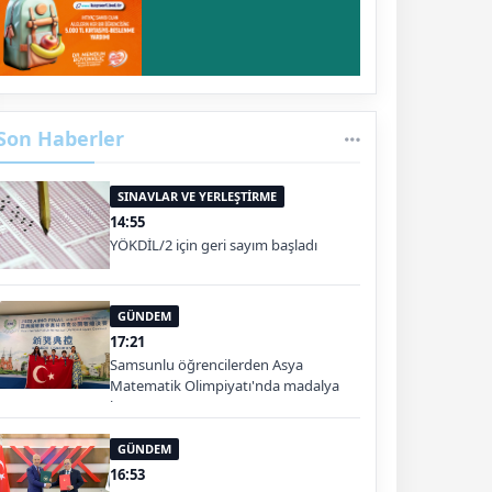
Son Haberler
SINAVLAR VE YERLEŞTİRME
14:55
YÖKDİL/2 için geri sayım başladı
GÜNDEM
17:21
Samsunlu öğrencilerden Asya
Matematik Olimpiyatı'nda madalya
başarısı
GÜNDEM
16:53