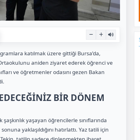
rogramlara katılmak üzere gittiği Bursa’da,
 Ortaokulunu aniden ziyaret ederek öğrenci ve
nıfları ve öğretmenler odasını gezen Bakan
i.
FEDECEĞİNİZ BİR DÖNEM
 şaşkınlık yaşayan öğrencilerle sınıflarında
onuna yaklaşıldığını hatırlattı. Yaz tatili için
Tekin, tatilin sadece dinlenmekten ibaret