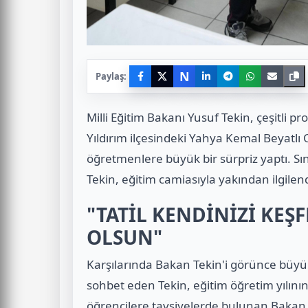
N
Paylaş:
Milli Eğitim Bakanı Yusuf Tekin, çeşitli p
Yıldırım ilçesindeki Yahya Kemal Beyatlı
öğretmenlere büyük bir sürpriz yaptı. Sı
Tekin, eğitim camiasıyla yakından ilgilend
"TATİL KENDİNİZİ KEŞ
OLSUN"
Karşılarında Bakan Tekin'i görünce büyük
sohbet eden Tekin, eğitim öğretim yılının s
öğrencilere tavsiyelerde bulunan Bakan 