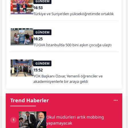
GÜNDEM
16:53
Türkiye ve Suriye'den yükseköğretimde ortaklık
GÜNDEM
16:25
TÜGVA İstanbul’da 500 bini aşkın çocuğa ulaştı
GÜNDEM
15:52
YÖK Başkanı Özvar, Yemenli öğrenciler ve
akademisyenlerle bir araya geldi
Trend Haberler
Okul müdürleri artık mobbing
1
yapamayacak