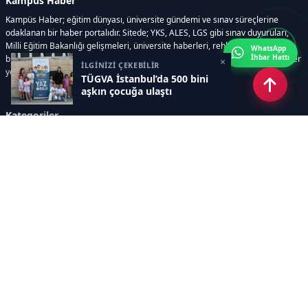
Kampüs Haber
Kampüs Haber; eğitim dünyası, üniversite gündemi ve sınav süreçlerine
odaklanan bir haber portalıdır. Sitede; YKS, ALES, LGS gibi sınav duyuruları,
Milli Eğitim Bakanlığı gelişmeleri, üniversite haberleri, rehberlik içerikleri,
WhatsApp
İhbar Hattı
bilim ve teknoloji alanındaki yenilikler ile öğrenci yaşamına dair güncel bilgiler
×
İLGİNİZİ ÇEKEBİLİR
yer alır.
TÜGVA İstanbul’da 500 bini
aşkın çocuğa ulaştı
Kategoriler
GÜNDEM
SINAVLAR VE YERLEŞTİRME
OKULLAR VE ÜNİVERSİTELER
REHBERLİK
BİLİM TEKNOLOJİ
KAMPÜS ÖZEL
Sayfalar
AÇIK RIZA METNİ
ÇEREZ POLİTİKASI
AYDINLATMA METNİ
VERİ İHLALİ PROSEDÜRÜ
VERİ SAKLAMA VE İMHA
İletişim
POLİTİKASI