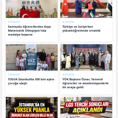
GÜNDEM
GÜNDEM
Samsunlu öğrencilerden Asya
Türkiye ve Suriye'den
Matematik Olimpiyatı'nda
yükseköğretimde ortaklık
madalya başarısı
GÜNDEM
GÜNDEM
TÜGVA İstanbul’da 500 bini aşkın
YÖK Başkanı Özvar, Yemenli
çocuğa ulaştı
öğrenciler ve akademisyenlerle
bir araya geldi