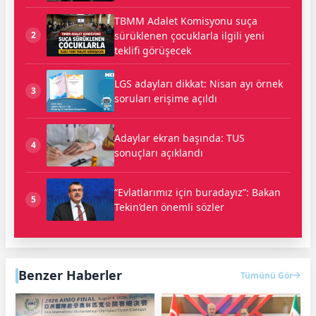
TBMM Adalet Komisyonu suça
sürüklenen çocuklarla ilgili yeni
2
teklifi görüşecek
LGS adayları dikkat: Nisan ayı örnek
3
soruları erişime açıldı
Adaylar ekran başında: TUS
4
sonuçları açıklandı
“Evlatlarımız için buradayız”: Bakan
5
Tekin’den önemli sözler
Benzer Haberler
Tümünü Gör