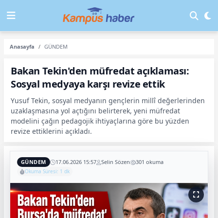
Anasayfa
GÜNDEM
Bakan Tekin'den müfredat açıklaması:
Sosyal medyaya karşı revize ettik
Yusuf Tekin, sosyal medyanın gençlerin millî değerlerinden
uzaklaşmasına yol açtığını belirterek, yeni müfredat
modelini çağın pedagojik ihtiyaçlarına göre bu yüzden
revize ettiklerini açıkladı.
GÜNDEM
17.06.2026 15:57
Selin Sözen
301 okuma
Okuma Süresi: 1 dk