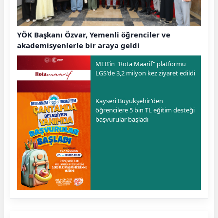
YÖK Başkanı Özvar, Yemenli öğrenciler ve
akademisyenlerle bir araya geldi
MEB’in "Rota Maarif" platformu
LGS'de 3,2 milyon kez ziyaret edildi
Kayseri Büyükşehir'den
öğrencilere 5 bin TL eğitim desteği
başvurular başladı