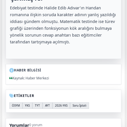
Edebiyat testinde Halide Edib Adıvar’ın Handan
romanına ilişkin soruda karakter adının yanlış yazıldığı
iddiası gündem olmuştu. Matematik testinde ise türev
grafiği üzerinden fonksiyonun kök aralığını bulmaya
yönelik sorunun cevap anahtarı bazı eğitimciler
tarafından tartışmaya açılmıştı.
HABER BİLGİSİ
Kaynak: Haber Merkezi
ETİKETLER
ÖSYM
YKS
TYT
AYT
2026-YKS
Soru İptali
Yorumlar
0 yorum