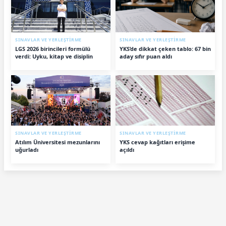
SINAVLAR VE YERLEŞTİRME
SINAVLAR VE YERLEŞTİRME
LGS 2026 birincileri formülü
YKS’de dikkat çeken tablo: 67 bin
verdi: Uyku, kitap ve disiplin
aday sıfır puan aldı
SINAVLAR VE YERLEŞTİRME
SINAVLAR VE YERLEŞTİRME
Atılım Üniversitesi mezunlarını
YKS cevap kağıtları erişime
uğurladı
açıldı