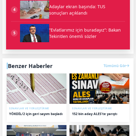
Adaylar ekran başında: TUS
4
sonuçları açıklandı
“Evlatlarımız için buradayız”: Bakan
5
Tekin’den önemli sözler
Benzer Haberler
Tümünü Gör
SINAVLAR VE YERLEŞTİRME
SINAVLAR VE YERLEŞTİRME
YÖKDİL/2 için geri sayım başladı
152 bin aday ALES'te yarıştı