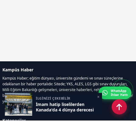
Kampüs Haber
Kampüs Haber; eğitim dünyası, üniversite gündemi ve sınav süreçlerine
odaklanan bir haber portalıdır. Sitede; YKS, ALES, LGS gibi sınav duyuruları,
Milli Eğitim Bakanlığı gelişmeleri, üniversite haberleri, rehberlik içerikleri,
WhatsApp
İhbar Hattı
bilim ve teknoloji alanındaki yenilikler ile öğrenci yaşamına dair güncel bilgiler
×
İLGİNİZİ ÇEKEBİLİR
yer alır.
İmam hatip liselilerden
Kanada'da 4 dünya derecesi
Kategoriler
GÜNDEM
SINAVLAR VE YERLEŞTİRME