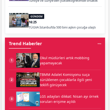
Türkiye ve Suriye'den yükseköğretimde ortaklık
GÜNDEM
16:25
TÜGVA İstanbul’da 500 bini aşkın çocuğa ulaştı
Trend Haberler
Okul müdürleri artık mobbing
1
yapamayacak
TBMM Adalet Komisyonu suça
sürüklenen çocuklarla ilgili yeni
2
teklifi görüşecek
LGS adayları dikkat: Nisan ayı örnek
3
soruları erişime açıldı