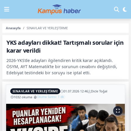
Anasayfa
SINAVLAR VE YERLEŞTİRME
YKS adayları dikkat! Tartışmalı sorular için
karar verildi
2026-YKS’de adayları ilgilendiren kritik karar açıklandı.
ÖSYM, AYT Matematik’te bir sorunun cevabını değiştirdi,
Edebiyat testindeki bir soruyu ise iptal etti.
SINAVLAR VE YERLEŞTİRME
01.07.2026 12:46
Dicle Toğal
1032 okuma
Okuma Süresi: 1 dk