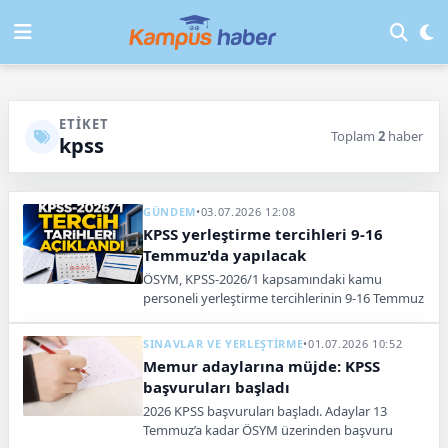
ETIKET
Toplam
2
haber
kpss
GÜNDEM
•
03.07.2026 12:08
KPSS yerleştirme tercihleri 9-16
Temmuz'da yapılacak
ÖSYM, KPSS-2026/1 kapsamındaki kamu
personeli yerleştirme tercihlerinin 9-16 Temmuz
2026 tarihleri arasında yapılacağını duyurdu.
SINAVLAR VE YERLEŞTİRME
•
01.07.2026 10:52
Memur adaylarına müjde: KPSS
başvuruları başladı
2026 KPSS başvuruları başladı. Adaylar 13
Temmuz’a kadar ÖSYM üzerinden başvuru