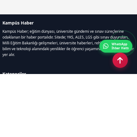
Kampüs Haber
Kampüs Haber; eğitim dünyası, üniversite gündemi ve sınav süreçlerine
odaklanan bir haber portalıdır. Sitede; YKS, ALES, LGS gibi sınav duyuruları,
Milli Eğitim Bakanlığı gelişmeleri, üniversite haberleri, rehberlik içerikleri,
WhatsApp
İhbar Hattı
bilim ve teknoloji alanındaki yenilikler ile öğrenci yaşamına dair güncel bilgiler
yer alır.
Kategoriler
GÜNDEM
SINAVLAR VE YERLEŞTİRME
OKULLAR VE ÜNİVERSİTELER
REHBERLİK
BİLİM TEKNOLOJİ
KAMPÜS ÖZEL
Sayfalar
AÇIK RIZA METNİ
ÇEREZ POLİTİKASI